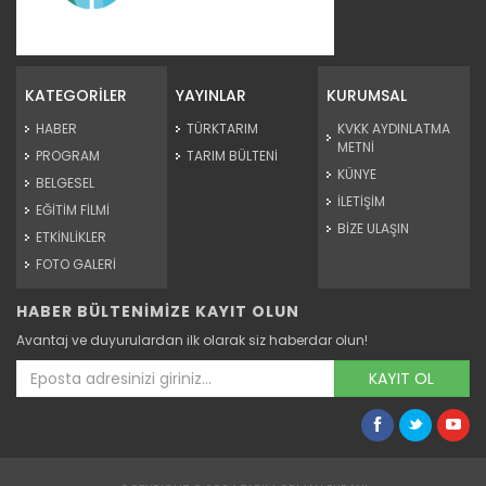
Eceabat zeytin ve zeytinyağı...
Çanakkale'nin Eceabat ilçesinde "Zeytinyağı Festivali ve
Zeytin...
KATEGORİLER
YAYINLAR
KURUMSAL
Devamını Oku ->
HABER
TÜRKTARIM
KVKK AYDINLATMA
METNİ
PROGRAM
TARIM BÜLTENİ
KÜNYE
BELGESEL
İLETİŞİM
EĞİTİM FİLMİ
BİZE ULAŞIN
ETKİNLİKLER
FOTO GALERİ
HABER BÜLTENİMİZE KAYIT OLUN
Ağrı’da kavunlar tezgâha...
Avantaj ve duyurulardan ilk olarak siz haberdar olun!
Ağrı'da çiftçilerin geçim kaynağı olan kavunların hasadı
başladı....
KAYIT OL
Devamını Oku ->