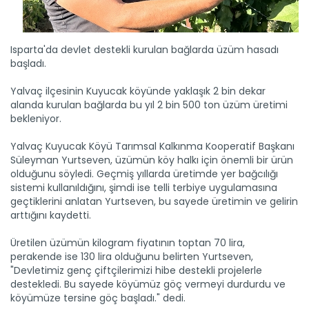
Isparta'da devlet destekli kurulan bağlarda üzüm hasadı
başladı.
Ağrı’da kavunlar tezgâha...
Ağrı'da çiftçilerin geçim kaynağı olan kavunların hasadı
başladı....
Yalvaç ilçesinin Kuyucak köyünde yaklaşık 2 bin dekar
alanda kurulan bağlarda bu yıl 2 bin 500 ton üzüm üretimi
Devamını Oku ->
bekleniyor.
Yalvaç Kuyucak Köyü Tarımsal Kalkınma Kooperatif Başkanı
Süleyman Yurtseven, üzümün köy halkı için önemli bir ürün
olduğunu söyledi. Geçmiş yıllarda üretimde yer bağcılığı
sistemi kullanıldığını, şimdi ise telli terbiye uygulamasına
geçtiklerini anlatan Yurtseven, bu sayede üretimin ve gelirin
arttığını kaydetti.
Bitlis'te kuru fasulye...
Üretilen üzümün kilogram fiyatının toptan 70 lira,
Bitlis'te yaklaşık 110 bin dekar alanda ekimi yapılan kuru...
perakende ise 130 lira olduğunu belirten Yurtseven,
Devamını Oku ->
"Devletimiz genç çiftçilerimizi hibe destekli projelerle
destekledi. Bu sayede köyümüz göç vermeyi durdurdu ve
köyümüze tersine göç başladı." dedi.