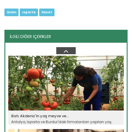
üzüm
ısparta
hasat
İLGİLİ DİĞER İÇERİKLER
Hasat edilen fındıklar...
Karadeniz'de fındık hasadı tamamlandı. Kurutulan fındıklar
kırım...
Devamını Oku ->
Batı Akdeniz'in yaş meyve ve...
Antalya, Isparta ve Burdur'daki firmalardan yapılan yaş
meyve ve...