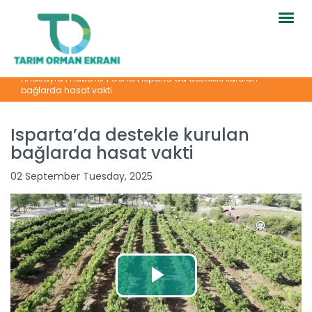
Togg
navig
Anasayfa
|
Haberler
|
Genel
|
Isparta’da destekle kurulan
bağlarda hasat vakti
Isparta’da destekle kurulan
bağlarda hasat vakti
02 September Tuesday, 2025