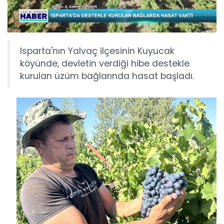
Isparta'nın Yalvaç ilçesinin Kuyucak
köyünde, devletin verdiği hibe destekle
kurulan üzüm bağlarında hasat başladı.
Eceabat zeytin ve zeytinyağı...
Çanakkale'nin Eceabat ilçesinde "Zeytinyağı Festivali ve
Zeytin...
Devamını Oku ->