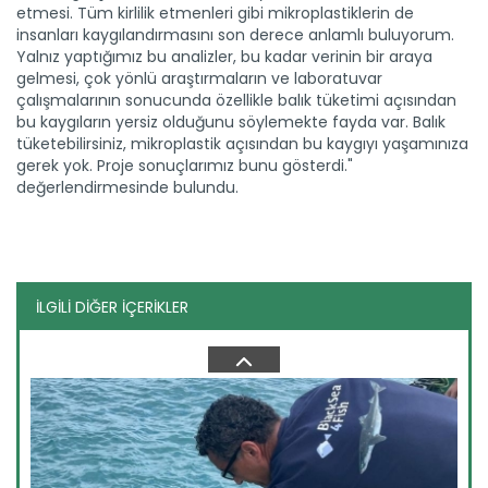
etmesi. Tüm kirlilik etmenleri gibi mikroplastiklerin de
insanları kaygılandırmasını son derece anlamlı buluyorum.
Yalnız yaptığımız bu analizler, bu kadar verinin bir araya
Balon balığı istilasına bütçe...
gelmesi, çok yönlü araştırmaların ve laboratuvar
İklim değişikliğiyle Akdeniz’i tehdit eden istilacı balon...
çalışmalarının sonucunda özellikle balık tüketimi açısından
Devamını Oku ->
bu kaygıların yersiz olduğunu söylemekte fayda var. Balık
tüketebilirsiniz, mikroplastik açısından bu kaygıyı yaşamınıza
gerek yok. Proje sonuçlarımız bunu gösterdi."
değerlendirmesinde bulundu.
İLGİLİ DİĞER İÇERİKLER
Batı Akdeniz'in yaş meyve ve...
Antalya, Isparta ve Burdur'daki firmalardan yapılan yaş
meyve ve...
Devamını Oku ->