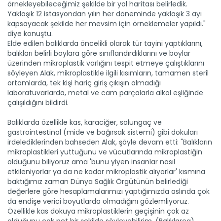
örnekleyebileceğimiz şekilde bir yol haritası belirledik.
Yaklaşık 12 istasyondan yılın her döneminde yaklaşık 3 ayı
kapsayacak şekilde her mevsim için örneklemeler yapıldı."
diye konuştu.
Elde edilen balıklarda öncelikli olarak tür tayini yaptıklarını,
balıkları belirli boylara göre sınıflandırdıklarını ve boylar
üzerinden mikroplastik varlığını tespit etmeye çalıştıklarını
söyleyen Alak, mikroplastikle ilgili kısımların, tamamen steril
ortamlarda, tek kişi hariç giriş çıkışın olmadığı
laboratuvarlarda, metal ve cam parçalarla alkol eşliğinde
çalışıldığını bildirdi.
Balıklarda özellikle kas, karaciğer, solungaç ve
gastrointestinal (mide ve bağırsak sistemi) gibi dokuları
irdelediklerinden bahseden Alak, şöyle devam etti: "Balıkların
mikroplastikleri yuttuğunu ve vücutlarında mikroplastiğin
olduğunu biliyoruz ama 'bunu yiyen insanlar nasıl
etkileniyorlar ya da ne kadar mikroplastik alıyorlar' kısmına
baktığımız zaman Dünya Sağlık Örgütünün belirlediği
değerlere göre hesaplamalarımızı yaptığımızda aslında çok
da endişe verici boyutlarda olmadığını gözlemliyoruz.
Özellikle kas dokuya mikroplastiklerin geçişinin çok az