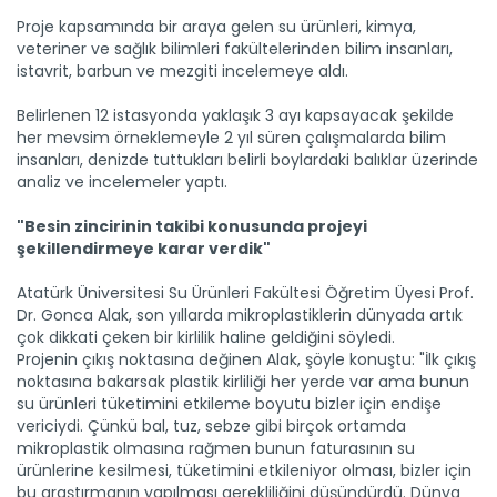
Proje kapsamında bir araya gelen su ürünleri, kimya,
veteriner ve sağlık bilimleri fakültelerinden bilim insanları,
istavrit, barbun ve mezgiti incelemeye aldı.
Belirlenen 12 istasyonda yaklaşık 3 ayı kapsayacak şekilde
her mevsim örneklemeyle 2 yıl süren çalışmalarda bilim
insanları, denizde tuttukları belirli boylardaki balıklar üzerinde
analiz ve incelemeler yaptı.
"Besin zincirinin takibi konusunda projeyi
şekillendirmeye karar verdik"
Atatürk Üniversitesi Su Ürünleri Fakültesi Öğretim Üyesi Prof.
Dr. Gonca Alak, son yıllarda mikroplastiklerin dünyada artık
çok dikkati çeken bir kirlilik haline geldiğini söyledi.
Projenin çıkış noktasına değinen Alak, şöyle konuştu: "İlk çıkış
noktasına bakarsak plastik kirliliği her yerde var ama bunun
su ürünleri tüketimini etkileme boyutu bizler için endişe
vericiydi. Çünkü bal, tuz, sebze gibi birçok ortamda
mikroplastik olmasına rağmen bunun faturasının su
ürünlerine kesilmesi, tüketimini etkileniyor olması, bizler için
bu araştırmanın yapılması gerekliliğini düşündürdü. Dünya