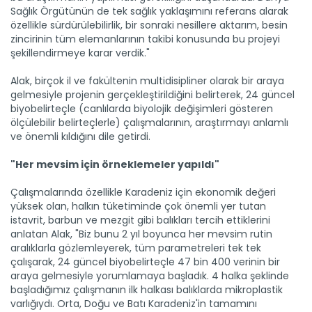
Sağlık Örgütünün de tek sağlık yaklaşımını referans alarak
özellikle sürdürülebilirlik, bir sonraki nesillere aktarım, besin
zincirinin tüm elemanlarının takibi konusunda bu projeyi
şekillendirmeye karar verdik."
Alak, birçok il ve fakültenin multidisipliner olarak bir araya
gelmesiyle projenin gerçekleştirildiğini belirterek, 24 güncel
biyobelirteçle (canlılarda biyolojik değişimleri gösteren
ölçülebilir belirteçlerle) çalışmalarının, araştırmayı anlamlı
ve önemli kıldığını dile getirdi.
"Her mevsim için örneklemeler yapıldı"
Çalışmalarında özellikle Karadeniz için ekonomik değeri
yüksek olan, halkın tüketiminde çok önemli yer tutan
istavrit, barbun ve mezgit gibi balıkları tercih ettiklerini
anlatan Alak, "Biz bunu 2 yıl boyunca her mevsim rutin
aralıklarla gözlemleyerek, tüm parametreleri tek tek
çalışarak, 24 güncel biyobelirteçle 47 bin 400 verinin bir
araya gelmesiyle yorumlamaya başladık. 4 halka şeklinde
başladığımız çalışmanın ilk halkası balıklarda mikroplastik
varlığıydı. Orta, Doğu ve Batı Karadeniz'in tamamını