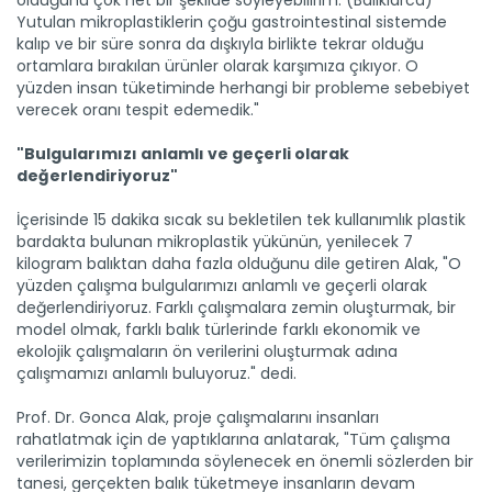
olduğunu çok net bir şekilde söyleyebilirim. (Balıklarca)
31 yılda 25 bin ağaç dikti
Yutulan mikroplastiklerin çoğu gastrointestinal sistemde
Mardin'de 78 yaşındaki Şeyhmus Erginoğlu, 31 yıl önce çöp...
kalıp ve bir süre sonra da dışkıyla birlikte tekrar olduğu
Devamını Oku ->
ortamlara bırakılan ürünler olarak karşımıza çıkıyor. O
yüzden insan tüketiminde herhangi bir probleme sebebiyet
verecek oranı tespit edemedik."
"Bulgularımızı anlamlı ve geçerli olarak
değerlendiriyoruz"
İçerisinde 15 dakika sıcak su bekletilen tek kullanımlık plastik
bardakta bulunan mikroplastik yükünün, yenilecek 7
kilogram balıktan daha fazla olduğunu dile getiren Alak, "O
Turunçgilde 6 aylık ihracat...
yüzden çalışma bulgularımızı anlamlı ve geçerli olarak
Türkiye'den bu yılın ilk 6 ayında 911 milyon 35 bin dolarlık...
değerlendiriyoruz. Farklı çalışmalara zemin oluşturmak, bir
Devamını Oku ->
model olmak, farklı balık türlerinde farklı ekonomik ve
ekolojik çalışmaların ön verilerini oluşturmak adına
çalışmamızı anlamlı buluyoruz." dedi.
Prof. Dr. Gonca Alak, proje çalışmalarını insanları
rahatlatmak için de yaptıklarına anlatarak, "Tüm çalışma
verilerimizin toplamında söylenecek en önemli sözlerden bir
tanesi, gerçekten balık tüketmeye insanların devam