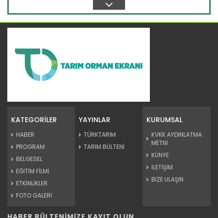
Devamını Oku ->
31 yılda 25 bin ağaç dikti
Mardin'de 78 yaşındaki Şeyhmus Erginoğlu, 31 yıl önce çöp...
KATEGORİLER
YAYINLAR
KURUMSAL
Devamını Oku ->
HABER
TÜRKTARIM
KVKK AYDINLATMA
METNİ
PROGRAM
TARIM BÜLTENİ
KÜNYE
BELGESEL
İLETİŞİM
EĞİTİM FİLMİ
BİZE ULAŞIN
ETKİNLİKLER
FOTO GALERİ
HABER BÜLTENİMİZE KAYIT OLUN