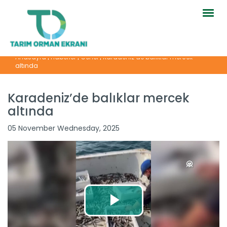
Togg
navig
Anasayfa
|
Haberler
|
Genel
|
Karadeniz’de balıklar mercek
altında
Karadeniz’de balıklar mercek
altında
05 November Wednesday, 2025