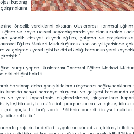
rojesi kapanış
çalışmalarını
rilmesine öncelik verdiklerini aktaran Uluslararası Tarımsal Eğiti
r, “Eğitim ve Yayın Dairesi Başkanlığımızda yer alan Kırsalda Kadı
lara yönelik cinsiyet duyarlı eğitim, çalışma ve projelerimi
ı Tarımsal Eğitim Merkezi Müdürlüğümüz son on yıl içerisinde çok 
itim ve çalışma ziyareti gibi bir dizi etkinliği kamunun yerel kaynakl
irmiştir.”
ceğine vurgu yapan Uluslararası Tarımsal Eğitim Merkezi Müdü
tki ettiğini belirtti.
larak hazırlanıp daha geniş kitlelere ulaşmasını sağlayacaklarını
rin kırsalda sosyal sermaye oluşumu ve gelişimi konusunda eği
işim ve yerel kapasitenin güçlendirilmesi, girişimcilerin kapasi
n iyileştirilmesiyle müfredat programlarının zenginleştirilmesi
 çok güçlü bir bağ vardır. Eğitimin önemli bireysel gelirleri
u bilinmektedir.”
da projenin hedefleri, uygulama süreci ve çıktılarıyla ilgili şu 
ayenin geliştirilmesi konusunda eğitmeleri amacıyla Milli Eğitim 