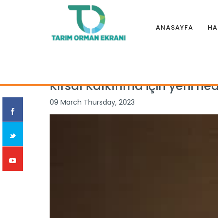
ANASAYFA
HA
Anasayfa
|
Haberler
|
Özel Haber
|
Kırsal Kalkınma için yen
Kırsal Kalkınma için yeni he
09 March Thursday, 2023