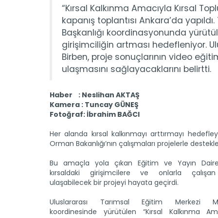
“Kırsal Kalkınma Amacıyla Kırsal Topl
kapanış toplantısı Ankara’da yapıldı.
Başkanlığı koordinasyonunda yürütülen
girişimciliğin artması hedefleniyor.
Birben, proje sonuçlarının video eğiti
ulaşmasını sağlayacaklarını belirtti.
Haber : Neslihan AKTAŞ
Kamera : Tuncay GÜNEŞ
Fotoğraf: İbrahim BAĞCI
Her alanda kırsal kalkınmayı arttırmayı hedefl
Orman Bakanlığı’nın çalışmaları projelerle destekle
Bu amaçla yola çıkan Eğitim ve Yayın Daires
kırsaldaki girişimcilere ve onlarla çalışa
ulaşabilecek bir projeyi hayata geçirdi.
Uluslararası Tarımsal Eğitim Merkezi M
koordinesinde yürütülen “Kırsal Kalkınma Ama