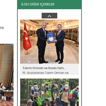
İLGİLİ DİĞER İÇERİKLER
"Teknoloji gençleri sektöre...
8. Verimlilik ve Teknoloji Fuarı
Ankara’da kapılarını açtı....
Devamını Oku ->
re
Tarım Orman ve İnsan tüm...
15. Uluslararası Tarım Orman ve
İnsan Fotoğraf Yarışması’nda ödül...
Devamını Oku ->