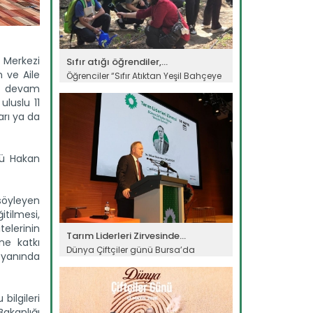
m Merkezi
Sıfır atığı öğrendiler,...
n ve Aile
Öğrenciler “Sıfır Atıktan Yeşil Bahçeye
Eğitim Projesi” ile sıfır...
ze devam
uluslu 11
Devamını Oku ->
arı ya da
rü Hakan
 söyleyen
tilmesi,
telerinin
Tarım Liderleri Zirvesinde...
ne katkı
Dünya Çiftçiler günü Bursa’da
 yanında
düzenlenen “Tarım Liderleri...
Devamını Oku ->
bilgileri
Bakanlığı