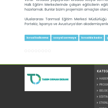
Halk Eğitim Merkezlerinde çalışan eğiticilerin eğ
hazırlamak. Bunlar bizim projemizin amaçları olara
Uluslararası Tarımsal Eğitim Merkezi Müdürlüğü 
Portekiz, İspanya ve Avusturya’dan akademisyenler
kırsal kalkınma
sosyal sermaye
kırsalda kadın
KATEG
HABE
PROG
BELGE
EĞİTİM
ETKİNL