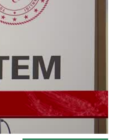
Tarım İşletmeleri Genel Müdürlüğü ile
Ceza ve Tevkifevleri Genel...
Devamını Oku ->
Su gönüllüleri suyun değerini...
Su Verimliliği Seferberliğini; resim, afiş,
şiir, kompozisyon ve...
Devamını Oku ->