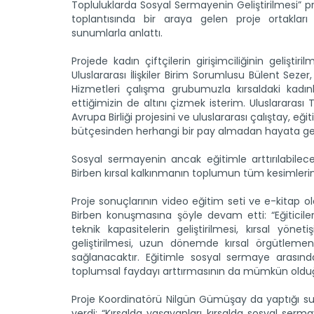
Topluluklarda Sosyal Sermayenin Geliştirilmesi” p
toplantısında bir araya gelen proje ortakları 
sunumlarla anlattı.
Projede kadın çiftçilerin girişimciliğinin gelişti
Uluslararası İlişkiler Birim Sorumlusu Bülent Seze
Hizmetleri çalışma grubumuzla kırsaldaki kadın
ettiğimizin de altını çizmek isterim. Uluslararas
Avrupa Birliği projesini ve uluslararası çalıştay, eğ
bütçesinden herhangi bir pay almadan hayata geç
Sosyal sermayenin ancak eğitimle arttırılabile
Birben kırsal kalkınmanın toplumun tüm kesimlerine e
Proje sonuçlarının video eğitim seti ve e-kitap o
Birben konuşmasına şöyle devam etti: “Eğiticile
teknik kapasitelerin geliştirilmesi, kırsal yönet
geliştirilmesi, uzun dönemde kırsal örgütlemeni
sağlanacaktır. Eğitimle sosyal sermaye arasında
toplumsal faydayı arttırmasının da mümkün olduğ
Proje Koordinatörü Nilgün Gümüşay da yaptığı sunum
verdi: “Kırsalda yaşayanları kırsalda sosyal serm