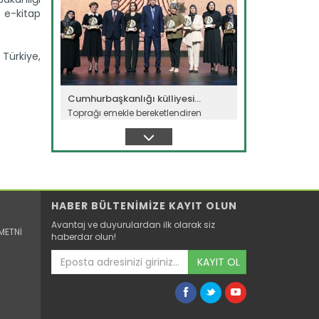
e e-kitap
Türkiye,
Cumhurbaşkanlığı külliyesi...
Toprağı emekle bereketlendiren
çiftçiler Ankara’da buluştu. Dünya...
Devamını Oku ->
HABER BÜLTENİMİZE KAYIT OLUN
Avantaj ve duyurulardan ilk olarak siz
METNİ
haberdar olun!
KAYIT OL
Yeni filo 'yeşil vatan'...
Orman teşkilatının gücüne güç
katacak yeni araçlar törenle göreve...
Devamını Oku ->