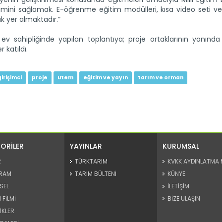
itimini sağlamak. E-öğrenme eğitim modülleri, kısa video seti v
k yer almaktadır.”
ev sahipliğinde yapılan toplantıya; proje ortaklarının yanında 
 katıldı.
girişimci
proje
utem
eğitim ve yayın
tarım ve orman
ORİLER
YAYINLAR
KURUMSAL
R
TÜRKTARIM
KVKK AYDINLATMA 
RAM
TARIM BÜLTENİ
KÜNYE
SEL
İLETİŞİM
 FİLMİ
BİZE ULAŞIN
İKLER