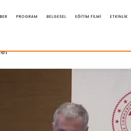
BER
PROGRAM
BELGESEL
EĞİTİM FİLMİ
ETKİNLİK
i hedef
def