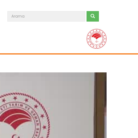
Yeni filo 'yeşil vatan'...
Orman teşkilatının gücüne güç
katacak yeni araçlar törenle göreve...
Devamını Oku ->
Hayata dokunan protokole...