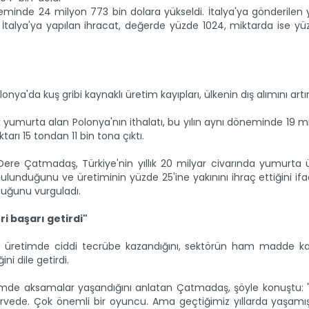
öneminde 24 milyon 773 bin dolara yükseldi. İtalya'ya gönderile
ce İtalya'ya yapılan ihracat, değerde yüzde 1024, miktarda ise y
a'da kuş gribi kaynaklı üretim kayıpları, ülkenin dış alımını artır
ık yumurta alan Polonya'nın ithalatı, bu yılın aynı döneminde 19 m
arı 15 tondan 11 bin tona çıktı.
 Dere Çatmadaş, Türkiye'nin yıllık 20 milyar civarında yumurta ü
 bulunduğunu ve üretiminin yüzde 25'ine yakınını ihraç ettiğini i
duğunu vurguladı.
i başarı getirdi"
e üretimde ciddi tecrübe kazandığını, sektörün ham madde kal
ni dile getirdi.
etimde aksamalar yaşandığını anlatan Çatmadaş, şöyle konuştu: 
rvede. Çok önemli bir oyuncu. Ama geçtiğimiz yıllarda yaşamı