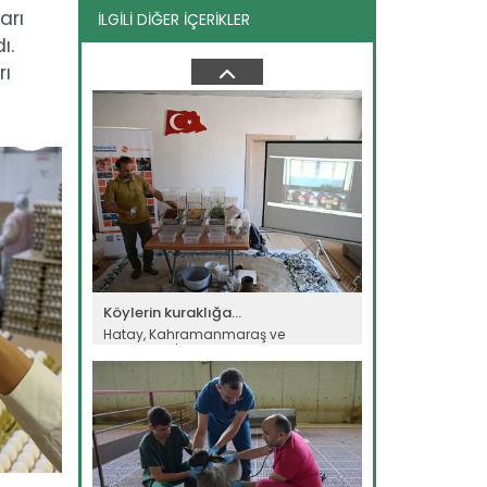
arı
İLGİLİ DİĞER İÇERİKLER
Türk kuru meyve sektörü...
ı.
Çekirdeksiz kuru üzüm, kuru incir ve
rı
kuru kayısıdaki yüksek...
Devamını Oku ->
Köylerin kuraklığa...
Hatay, Kahramanmaraş ve
Adıyaman'da iklim kaynaklı afet
riski...
Devamını Oku ->