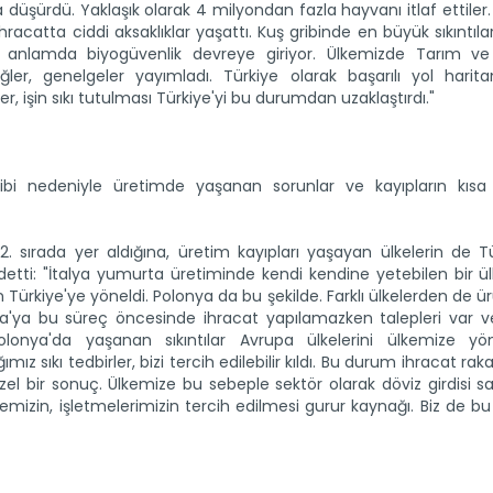
a düşürdü. Yaklaşık olarak 4 milyondan fazla hayvanı itlaf ettile
acatta ciddi aksaklıklar yaşattı. Kuş gribinde en büyük sıkıntılar
u anlamda biyogüvenlik devreye giriyor. Ülkemizde Tarım 
ler, genelgeler yayımladı. Türkiye olarak başarılı yol harita
r, işin sıkı tutulması Türkiye'yi bu durumdan uzaklaştırdı."
ibi nedeniyle üretimde yaşanan sorunlar ve kayıpların kıs
. sırada yer aldığına, üretim kayıpları yaşayan ülkelerin de Tü
detti: "İtalya yumurta üretiminde kendi kendine yetebilen bir ü
Türkiye'ye yöneldi. Polonya da bu şekilde. Farklı ülkelerden de ü
talya'ya bu süreç öncesinde ihracat yapılamazken talepleri var 
olonya'da yaşanan sıkıntılar Avrupa ülkelerini ülkemize yönl
mız sıkı tedbirler, bizi tercih edilebilir kıldı. Bu durum ihracat rak
üzel bir sonuç. Ülkemize bu sebeple sektör olarak döviz girdisi sa
kemizin, işletmelerimizin tercih edilmesi gurur kaynağı. Biz de b