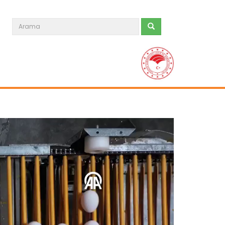
Batı Akdeniz'in yaş meyve ve...
Antalya, Isparta ve Burdur'daki
firmalardan yapılan yaş meyve ve...
Devamını Oku ->
Su ürünleri ihracatında...