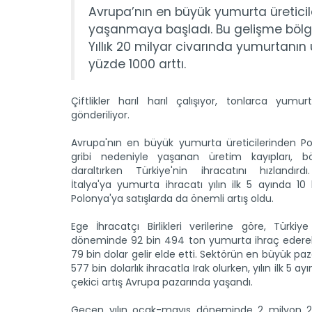
Avrupa’nın en büyük yumurta üreticil
yaşanmaya başladı. Bu gelişme bölgede
Yıllık 20 milyar civarında yumurtanın 
yüzde 1000 arttı.
Çiftlikler harıl harıl çalışıyor, tonlarca yumu
gönderiliyor.
Avrupa'nın en büyük yumurta üreticilerinden Po
gribi nedeniyle yaşanan üretim kayıpları, bö
daraltırken Türkiye'nin ihracatını hızlandırdı
İtalya'ya yumurta ihracatı yılın ilk 5 ayında 10 
Polonya'ya satışlarda da önemli artış oldu.
Ege İhracatçı Birlikleri verilerine göre, Türki
döneminde 92 bin 494 ton yumurta ihraç edere
79 bin dolar gelir elde etti. Sektörün en büyük pa
577 bin dolarlık ihracatla Irak olurken, yılın ilk 5 a
çekici artış Avrupa pazarında yaşandı.
Geçen yılın ocak-mayıs döneminde 2 milyon 2