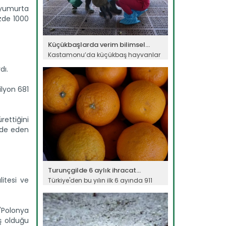
n yumurta
üzde 1000
Küçükbaşlarda verim bilimsel...
Kastamonu’da küçükbaş hayvanlar
üzerinde yürütülen bilimsel...
dı.
Devamını Oku ->
ilyon 681
rettiğini
fade eden
Turunçgilde 6 aylık ihracat...
itesi ve
Türkiye'den bu yılın ilk 6 ayında 911
milyon 35 bin dolarlık...
Devamını Oku ->
"Polonya
ş olduğu