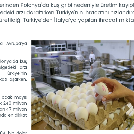
erinden Polonya'da kuş gribi nedeniyle üretim kayıpl
ki arzı daraltırken Türkiye'nin ihracatını hızlandırd
üretildiği Türkiye’den İtalya’ya yapılan ihracat mikta
rta Avrupa’ya
lonya'da kuş
lgedeki arzı
. Türkiye'nin
katı aşarken,
ye ocak-mayıs
k 240 milyon
zarı 47 milyon
yında en dikkat
04 bin dolar