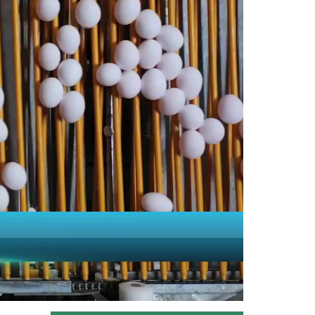
Balıkçılık ve Su Ürünleri Genel Müdürü
Turgay Türkyılmaz, su...
Devamını Oku ->
Dev çekirgelerin insanlara...
Diyarbakır’da da görülen uzunluğu
25 santimetreye kadar ulaşan...
Devamını Oku ->