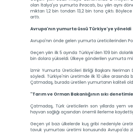
olan İtalya'ya yumurta ihracatı, bu yılın aynı d
miktarı 1,2 bin tondan 13,2 bin tona çıktı. Böyle
arttı.
Avrupa'nın yumurta üssü Türkiye'ye yöneldi
Avrupa'nın önde gelen yumurta üreticilerinden Polony
Geçen yılın ilk 5 ayında Türkiye'den 109 bin dolarl
bin dolara yükseldi. Ülkeye gönderilen yumurta mikt
İzmir Yumurta Üreticileri Birliği Başkanı Neriman
söyledi. Türkiye'nin üretimde ilk 10 ülke arasında
Çatmadaş, burada üretilen yumurtanın kaliteli ol
"Tarım ve Orman Bakanlığının sıkı denetimler
Çatmadaş, Türk üreticilerin son yıllarda yem v
hayvan sağlığı açısından önemli ilerleme kaydettiği
Geçen yıl bazı ülkelerde kuş gribi nedeniyle ür
tavuk yumurtası üretimi konusunda Avrupa'da zi