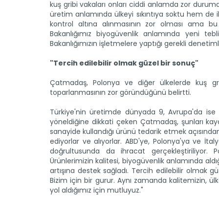
kuş gribi vakaları onları ciddi anlamda zor durum
üretim anlamında ülkeyi sıkıntıya soktu hem de ihr
kontrol altına alınmasının zor olması ama b
Bakanlığımız biyogüvenlik anlamında yeni tebliğ
Bakanlığımızın işletmelere yaptığı gerekli denetimle
"Tercih edilebilir olmak güzel bir sonuç"
Çatmadaş, Polonya ve diğer ülkelerde kuş gr
toparlanmasının zor göründüğünü belirtti.
Türkiye'nin üretimde dünyada 9, Avrupa'da ise 2
yöneldiğine dikkati çeken Çatmadaş, şunları kay
sanayide kullandığı ürünü tedarik etmek açısından 
ediyorlar ve alıyorlar. ABD'ye, Polonya'ya ve İ
doğrultusunda da ihracat gerçekleştiriliyor. P
Ürünlerimizin kalitesi, biyogüvenlik anlamında aldığı
artışına destek sağladı. Tercih edilebilir olmak g
Bizim için bir gurur. Aynı zamanda kalitemizin, ül
yol aldığımız için mutluyuz."