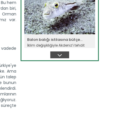
r. Bu hem
dan biri,
ve Orman
mız var.
Balon balığı istilasına bütçe...
İklim değişikliğiyle Akdeniz’i tehdit
a vadede
eden istilacı balon...
Devamını Oku ->
rkiye'ye
lke. Ama
rün talep
ve bunun
endirdi.
amlarının
ğlıyoruz.
u süreçte
Batı Akdeniz'in yaş meyve ve...
Antalya, Isparta ve Burdur'daki
firmalardan yapılan yaş meyve ve...
Devamını Oku ->