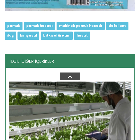
pamuk
pamuk hasadı
makinalı pamuk hasadı
defoliant
ilaç
kimyasal
bitkisel üretim
hasat
İLGİLİ DİĞER İÇERİKLER
Domates Güvesi
Devamını Oku ->