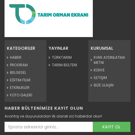
Pamukta Aşırı Sulamanın...
Devamını Oku ->
KATEGORİLER
YAYINLAR
KURUMSAL
HABER
TÜRKTARIM
KVKK AYDINLATMA
METNİ
PROGRAM
TARIM BÜLTENİ
KÜNYE
BELGESEL
İLETİŞİM
EĞİTİM FİLMİ
BİZE ULAŞIN
ETKİNLİKLER
FOTO GALERİ
HABER BÜLTENİMİZE KAYIT OLUN
Pamukta Beyaz Sinek Zararlısı
Avantaj ve duyurulardan ilk olarak siz haberdar olun!
Devamını Oku ->
KAYIT OL