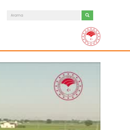
Organik Çay
Devamını Oku ->
Organik Zeytin Yetiştiriciliği
Devamını Oku ->