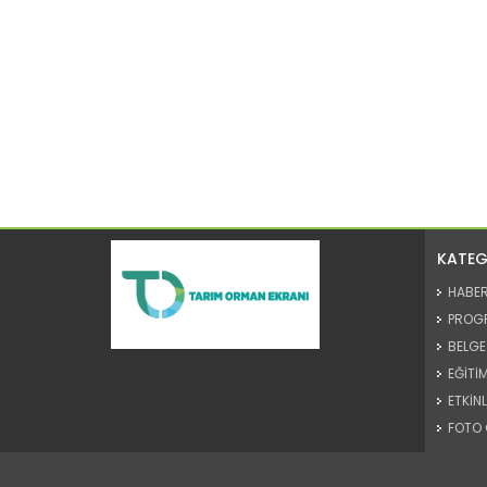
KATEG
HABE
PROG
BELGE
EĞİTİM
ETKİNL
FOTO 