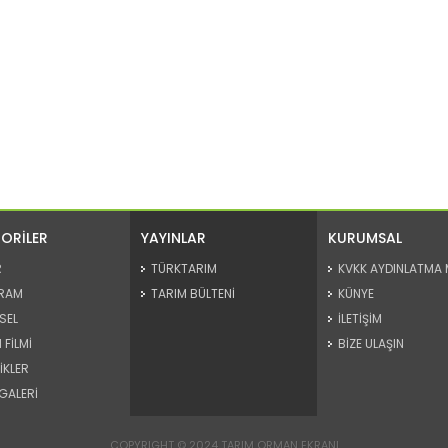
ORİLER
YAYINLAR
KURUMSAL
R
TÜRKTARIM
KVKK AYDINLATMA 
RAM
TARIM BÜLTENİ
KÜNYE
SEL
İLETİŞİM
 FİLMİ
BİZE ULAŞIN
İKLER
GALERİ
COPYRIGHT © 2024 TARIM ORMAN EKRANI