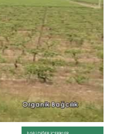
Organik Turunçgil...
Devamını Oku ->
İLGİLİ DİĞER İÇERİKLER