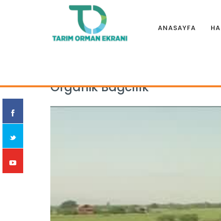
ANASAYFA
HA
Anasayfa
|
Eğitim Filmleri
|
BİTKİSEL ÜRETİM
|
Organik Bağcı
Organik Bağcılık