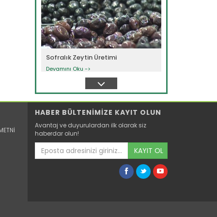
Sofralık Zeytin Üretimi
Devamını Oku ->
HABER BÜLTENİMİZE KAYIT OLUN
Avantaj ve duyurulardan ilk olarak siz
METNİ
haberdar olun!
KAYIT OL
Organik Çay
Devamını Oku ->