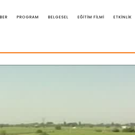
BER
PROGRAM
BELGESEL
EĞİTİM FİLMİ
ETKİNLİK
lık