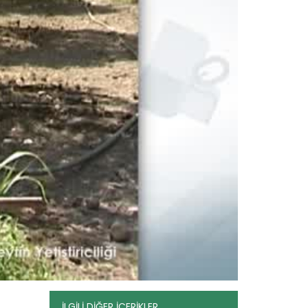
Örtüaltı Kavun Yetiştiriciliği
Devamını Oku ->
İLGİLİ DİĞER İÇERİKLER