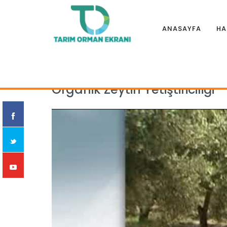
ANASAYFA
HA
Anasayfa
|
Eğitim Filmleri
|
BİTKİSEL ÜRETİM
|
Organik Zeytin 
Organik Zeytin Yetiştiriciliği