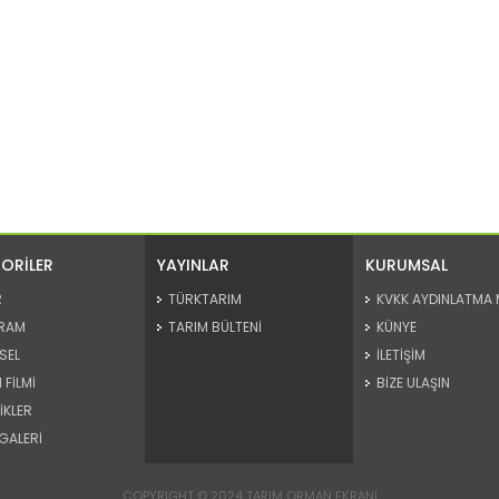
ORİLER
YAYINLAR
KURUMSAL
R
TÜRKTARIM
KVKK AYDINLATMA 
RAM
TARIM BÜLTENİ
KÜNYE
SEL
İLETİŞİM
 FİLMİ
BİZE ULAŞIN
İKLER
GALERİ
COPYRIGHT © 2024 TARIM ORMAN EKRANI