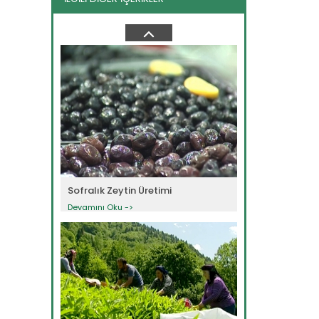
Örtüaltı Patlıcan...
Devamını Oku ->
Sofralık Zeytin Üretimi
Devamını Oku ->