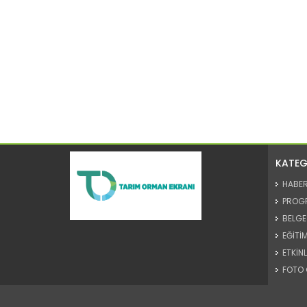
KATEG
HABE
PROG
BELGE
EĞİTİM
ETKİNL
FOTO 