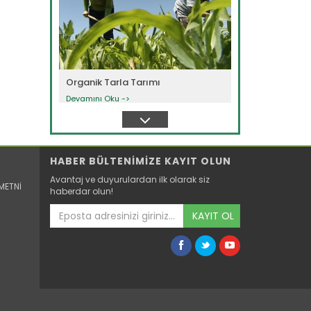
Organik Tarla Tarımı
Devamını Oku ->
HABER BÜLTENİMİZE KAYIT OLUN
Avantaj ve duyurulardan ilk olarak siz
METNİ
haberdar olun!
KAYIT OL
Organik Tarım
Devamını Oku ->