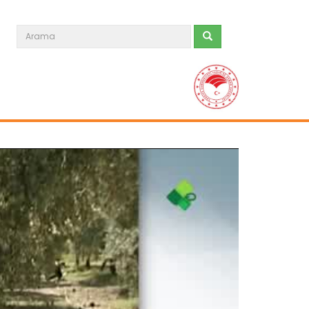
Organik Tarım
Devamını Oku ->
Organik Bağcılık
Devamını Oku ->