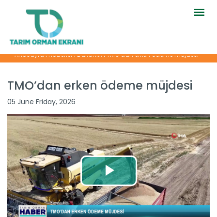
Togg
navig
Anasayfa
|
Haberler
|
Bakanlık
|
TMO’dan erken ödeme müjdesi
TMO’dan erken ödeme müjdesi
05 June Friday, 2026