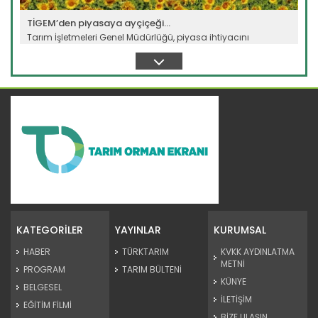
TİGEM’den piyasaya ayçiçeği...
Tarım İşletmeleri Genel Müdürlüğü, piyasa ihtiyacını
karşılamak...
Devamını Oku ->
Tescilli tohumlarla hem çeşit...
Tarım ve Orman Bakanlığına bağlı Tarım İşletmeleri Genel...
KATEGORİLER
YAYINLAR
KURUMSAL
Devamını Oku ->
HABER
TÜRKTARIM
KVKK AYDINLATMA
METNİ
PROGRAM
TARIM BÜLTENİ
KÜNYE
BELGESEL
İLETİŞİM
EĞİTİM FİLMİ
BİZE ULAŞIN