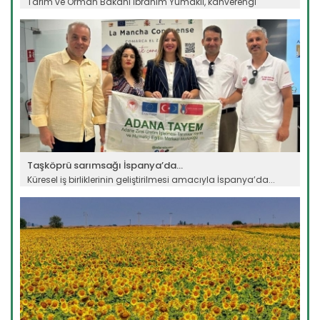
Tarım ve Orman Bakanı İbrahim Yumaklı, kahverengi
kokarca...
Devamını Oku ->
Taşköprü sarımsağı İspanya’da...
Küresel iş birliklerinin geliştirilmesi amacıyla İspanya’da...
Devamını Oku ->