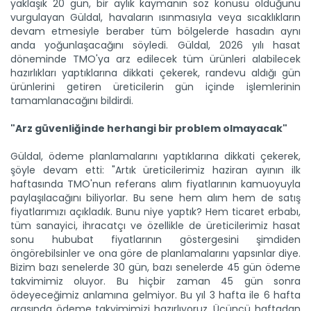
yaklaşık 20 gün, bir aylık kaymanın söz konusu olduğunu
vurgulayan Güldal, havaların ısınmasıyla veya sıcaklıkların
devam etmesiyle beraber tüm bölgelerde hasadın aynı
anda yoğunlaşacağını söyledi. Güldal, 2026 yılı hasat
döneminde TMO'ya arz edilecek tüm ürünleri alabilecek
hazırlıkları yaptıklarına dikkati çekerek, randevu aldığı gün
ürünlerini getiren üreticilerin gün içinde işlemlerinin
tamamlanacağını bildirdi.
"Arz güvenliğinde herhangi bir problem olmayacak"
Güldal, ödeme planlamalarını yaptıklarına dikkati çekerek,
şöyle devam etti: "Artık üreticilerimiz haziran ayının ilk
haftasında TMO'nun referans alım fiyatlarının kamuoyuyla
paylaşılacağını biliyorlar. Bu sene hem alım hem de satış
fiyatlarımızı açıkladık. Bunu niye yaptık? Hem ticaret erbabı,
tüm sanayici, ihracatçı ve özellikle de üreticilerimiz hasat
sonu hububat fiyatlarının göstergesini şimdiden
öngörebilsinler ve ona göre de planlamalarını yapsınlar diye.
Bizim bazı senelerde 30 gün, bazı senelerde 45 gün ödeme
takvimimiz oluyor. Bu hiçbir zaman 45 gün sonra
ödeyeceğimiz anlamına gelmiyor. Bu yıl 3 hafta ile 6 hafta
arasında ödeme takvimimizi hazırlıyoruz. Üçüncü haftadan