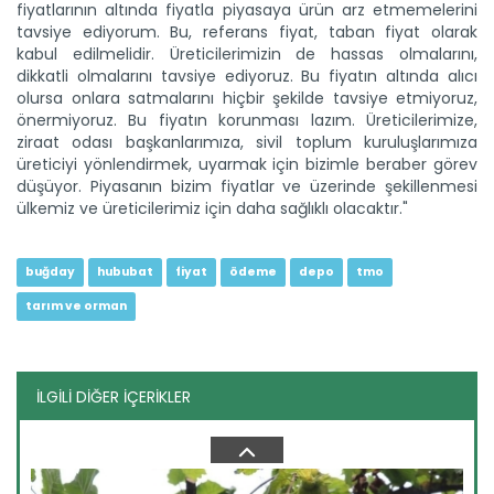
fiyatlarının altında fiyatla piyasaya ürün arz etmemelerini
tavsiye ediyorum. Bu, referans fiyat, taban fiyat olarak
kabul edilmelidir. Üreticilerimizin de hassas olmalarını,
dikkatli olmalarını tavsiye ediyoruz. Bu fiyatın altında alıcı
olursa onlara satmalarını hiçbir şekilde tavsiye etmiyoruz,
önermiyoruz. Bu fiyatın korunması lazım. Üreticilerimize,
ziraat odası başkanlarımıza, sivil toplum kuruluşlarımıza
Ceylanpınar ekimde ve hasatta...
üreticiyi yönlendirmek, uyarmak için bizimle beraber görev
Tarım ve Orman Bakanlığı Tarım İşletmeleri Genel
Müdürlüğü...
düşüyor. Piyasanın bizim fiyatlar ve üzerinde şekillenmesi
ülkemiz ve üreticilerimiz için daha sağlıklı olacaktır."
Devamını Oku ->
buğday
hububat
fiyat
ödeme
depo
tmo
tarım ve orman
İLGİLİ DİĞER İÇERİKLER
Yeni nesil tarım liseleri yeni...
Tarım ve Orman Bakanlığının güçlü bilimsel altyapısı tarım
lisesi...
Devamını Oku ->