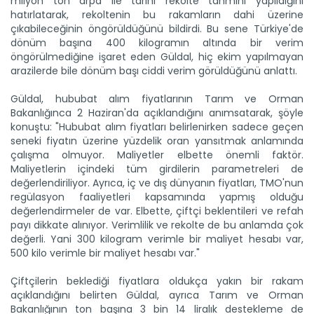
milyon ton arpa ile tarihi rekolte tahmini yapıldığını
hatırlatarak, rekoltenin bu rakamların dahi üzerine
çıkabileceğinin öngörüldüğünü bildirdi. Bu sene Türkiye'de
dönüm başına 400 kilogramın altında bir verim
öngörülmediğine işaret eden Güldal, hiç ekim yapılmayan
arazilerde bile dönüm başı ciddi verim görüldüğünü anlattı.
Güldal, hububat alım fiyatlarının Tarım ve Orman
Bakanlığınca 2 Haziran'da açıklandığını anımsatarak, şöyle
konuştu: "Hububat alım fiyatları belirlenirken sadece geçen
seneki fiyatın üzerine yüzdelik oran yansıtmak anlamında
çalışma olmuyor. Maliyetler elbette önemli faktör.
Maliyetlerin içindeki tüm girdilerin parametreleri de
değerlendiriliyor. Ayrıca, iç ve dış dünyanın fiyatları, TMO'nun
regülasyon faaliyetleri kapsamında yapmış olduğu
değerlendirmeler de var. Elbette, çiftçi beklentileri ve refah
payı dikkate alınıyor. Verimlilik ve rekolte de bu anlamda çok
değerli. Yani 300 kilogram verimle bir maliyet hesabı var,
500 kilo verimle bir maliyet hesabı var."
Çiftçilerin beklediği fiyatlara oldukça yakın bir rakam
açıklandığını belirten Güldal, ayrıca Tarım ve Orman
Bakanlığının ton başına 3 bin 14 liralık destekleme de