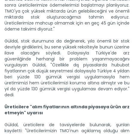
sonra üreticilerimize ödemelerimizi başlatmayı planlıyoruz.
TMO'ya çok yüksek miktarda ürün gelebileceğini ve önemli
miktarda stok oluşturacağımızı tahmin ediyoruz.
Üreticilerimize mahcup olmamak için en geç 45 gün içinde
Tescilli tohumlarla hem çeşit...
ödeme takvimi diyoruz."
Tarım ve Orman Bakanlığına bağlı Tarım İşletmeleri Genel...
Devamını Oku ->
Güldal, stok durumuna da değinerek, yıla önemli bir stok
devriyle girdiklerini, bu sene yüksek rekolteyle bunun üzerine
ilave olacağını söyledi. Dolayısıyla Türkiye'de arz
güvenliğinde herhangi bir problem yaşanmayacağını
vurgulayan Güldal, "Özellikle dış piyasalarda hububat
fiyatlarının çok düşük seyretmesi dolayısıyla Türkiye 4 yıldan
beri yüzde 130 gümrük vergisi uygulamasıyla hem
üretimimizi hem üreticilerimizi koruma altına almıştır ve bu
yıl da yüzde 130 gümrük vergisi uygulaması devam ediyor."
dedi.
“140 milyon tonluk üretim...
Tarım ve Orman Bakanı Yumaklı: Öngörülerimiz tutarsa bu
Üreticilere "alım fiyatlarının altında piyasaya ürün arz
yılı 140...
etmeyin" uyarısı
Devamını Oku ->
Güldal, üreticilere de tavsiyelerde bulunarak, şunları
kaydetti: "Üreticilerimizin TMO'nun açıklamış olduğu alım