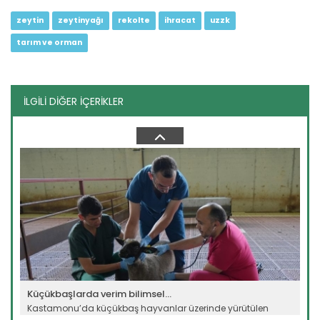
zeytin
zeytinyağı
rekolte
ihracat
uzzk
tarım ve orman
İLGİLİ DİĞER İÇERİKLER
Kuş gribi ihracatı hızlandırdı
Avrupa’nın en büyük yumurta üreticilerinden Polonya'da kuş
gribi...
Devamını Oku ->
Küçükbaşlarda verim bilimsel...
Kastamonu’da küçükbaş hayvanlar üzerinde yürütülen
bilimsel...