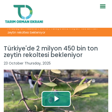
Togg
navig
Anasayfa
|
Haberler
|
Genel
|
Türkiye'de 2 milyon 450 bin ton
zeytin rekoltesi bekleniyor
Türkiye'de 2 milyon 450 bin ton
zeytin rekoltesi bekleniyor
23 October Thursday, 2025