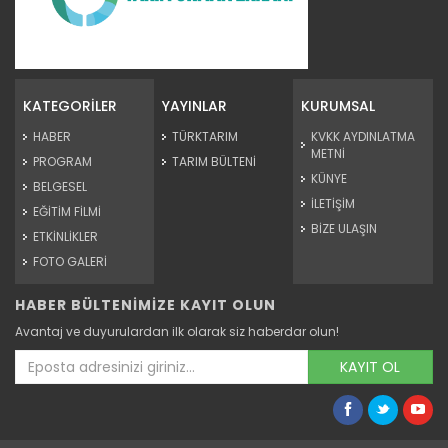
Türk kuru meyve sektörü...
Çekirdeksiz kuru üzüm, kuru incir ve kuru kayısıdaki yüksek...
KATEGORİLER
YAYINLAR
KURUMSAL
Devamını Oku ->
HABER
TÜRKTARIM
KVKK AYDINLATMA
METNİ
PROGRAM
TARIM BÜLTENİ
KÜNYE
BELGESEL
İLETİŞİM
EĞİTİM FİLMİ
BİZE ULAŞIN
ETKİNLİKLER
FOTO GALERİ
HABER BÜLTENİMİZE KAYIT OLUN
İnci kefali göç yolunda,...
Avantaj ve duyurulardan ilk olarak siz haberdar olun!
Van Gölü'nde yaşayan ve üreme döneminde suyun akışının
tersine...
KAYIT OL
Devamını Oku ->