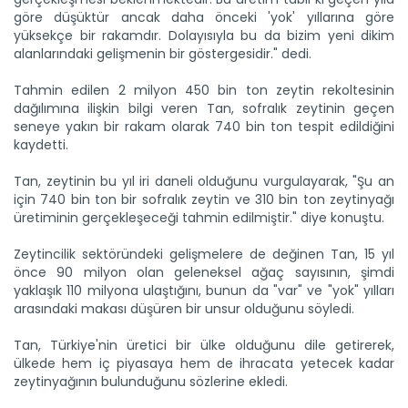
göre düşüktür ancak daha önceki 'yok' yıllarına göre
yüksekçe bir rakamdır. Dolayısıyla bu da bizim yeni dikim
alanlarındaki gelişmenin bir göstergesidir." dedi.
Tahmin edilen 2 milyon 450 bin ton zeytin rekoltesinin
İnci kefali göç yolunda,...
dağılımına ilişkin bilgi veren Tan, sofralık zeytinin geçen
Van Gölü'nde yaşayan ve üreme döneminde suyun akışının
seneye yakın bir rakam olarak 740 bin ton tespit edildiğini
tersine...
kaydetti.
Devamını Oku ->
Tan, zeytinin bu yıl iri daneli olduğunu vurgulayarak, "Şu an
için 740 bin ton bir sofralık zeytin ve 310 bin ton zeytinyağı
üretiminin gerçekleşeceği tahmin edilmiştir." diye konuştu.
Zeytincilik sektöründeki gelişmelere de değinen Tan, 15 yıl
önce 90 milyon olan geleneksel ağaç sayısının, şimdi
yaklaşık 110 milyona ulaştığını, bunun da "var" ve "yok" yılları
arasındaki makası düşüren bir unsur olduğunu söyledi.
Bahar yağışları bereketiyle...
Tan, Türkiye'nin üretici bir ülke olduğunu dile getirerek,
Mevsim yağışları tarım sektörüne bereket getirdi. Tarım ve
Orman...
ülkede hem iç piyasaya hem de ihracata yetecek kadar
zeytinyağının bulunduğunu sözlerine ekledi.
Devamını Oku ->