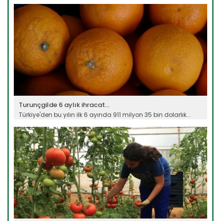
Devamını Oku ->
Turunçgilde 6 aylık ihracat...
Türkiye'den bu yılın ilk 6 ayında 911 milyon 35 bin dolarlık...
Devamını Oku ->