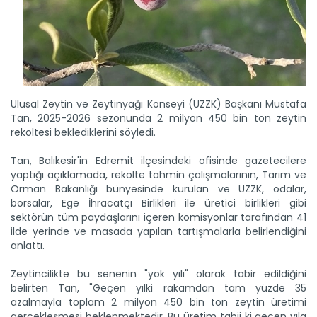
Ulusal Zeytin ve Zeytinyağı Konseyi (UZZK) Başkanı Mustafa
Tan, 2025-2026 sezonunda 2 milyon 450 bin ton zeytin
rekoltesi beklediklerini söyledi.
Tan, Balıkesir'in Edremit ilçesindeki ofisinde gazetecilere
yaptığı açıklamada, rekolte tahmin çalışmalarının, Tarım ve
Orman Bakanlığı bünyesinde kurulan ve UZZK, odalar,
borsalar, Ege İhracatçı Birlikleri ile üretici birlikleri gibi
sektörün tüm paydaşlarını içeren komisyonlar tarafından 41
Türk kuru meyve sektörü...
ilde yerinde ve masada yapılan tartışmalarla belirlendiğini
Çekirdeksiz kuru üzüm, kuru incir ve kuru kayısıdaki yüksek...
anlattı.
Devamını Oku ->
Zeytincilikte bu senenin "yok yılı" olarak tabir edildiğini
belirten Tan, "Geçen yılki rakamdan tam yüzde 35
azalmayla toplam 2 milyon 450 bin ton zeytin üretimi
gerçekleşmesi beklenmektedir. Bu üretim tabii ki geçen yıla