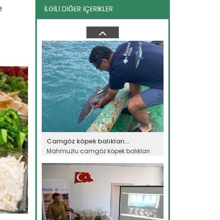
e
İLGİLİ DİĞER İÇERİKLER
Su ürünleri ihracatında...
Balıkçılık ve Su Ürünleri Genel Müdürü
Turgay Türkyılmaz, su...
Devamını Oku ->
Camgöz köpek balıkları...
Mahmuzlu camgöz köpek balıkları
bilim adamlarının yakın...
Devamını Oku ->