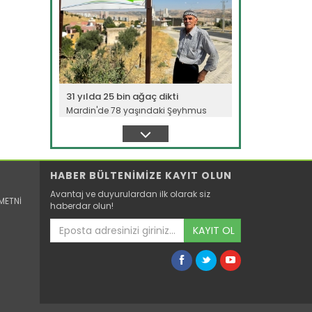
31 yılda 25 bin ağaç dikti
Mardin'de 78 yaşındaki Şeyhmus
Erginoğlu, 31 yıl önce çöp...
Devamını Oku ->
HABER BÜLTENİMİZE KAYIT OLUN
Avantaj ve duyurulardan ilk olarak siz
METNİ
haberdar olun!
KAYIT OL
Turunçgilde 6 aylık ihracat...
Türkiye'den bu yılın ilk 6 ayında 911
milyon 35 bin dolarlık...
Devamını Oku ->