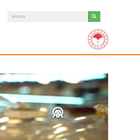
Turunçgilde 6 aylık ihracat...
Türkiye'den bu yılın ilk 6 ayında 911
milyon 35 bin dolarlık...
Devamını Oku ->
Balon balığı istilasına bütçe...