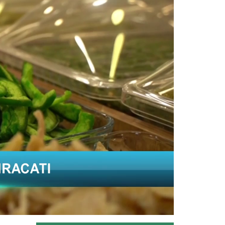
İklim değişikliğiyle Akdeniz’i tehdit
eden istilacı balon...
Devamını Oku ->
Batı Akdeniz'in yaş meyve ve...
Antalya, Isparta ve Burdur'daki
firmalardan yapılan yaş meyve ve...
Devamını Oku ->