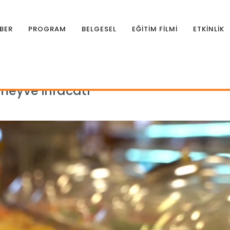
BER
PROGRAM
BELGESEL
EĞİTİM FİLMİ
ETKİNLİK
meyve ihracatı
 meyve ihracatı