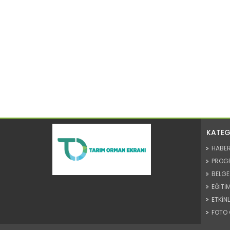
KATEG
HABE
PROG
BELGE
EĞİTİM
ETKİNL
FOTO 