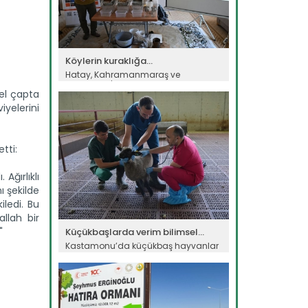
Köylerin kuraklığa...
Hatay, Kahramanmaraş ve
Adıyaman'da iklim kaynaklı afet
el çapta
riski...
yelerini
Devamını Oku ->
tti:
Ağırlıklı
ı şekilde
ledi. Bu
allah bir
"
Küçükbaşlarda verim bilimsel...
Kastamonu’da küçükbaş hayvanlar
üzerinde yürütülen bilimsel...
Devamını Oku ->