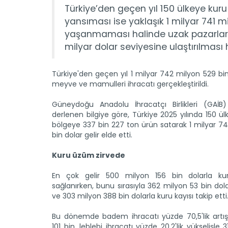
Türkiye’den geçen yıl 150 ülkeye kuru
yansıması ise yaklaşık 1 milyar 741 mi
yaşanmaması halinde uzak pazarlara 
milyar dolar seviyesine ulaştırılması 
Türkiye'den geçen yıl 1 milyar 742 milyon 529 bin
meyve ve mamulleri ihracatı gerçekleştirildi.
Güneydoğu Anadolu İhracatçı Birlikleri (GAİB) 
derlenen bilgiye göre, Türkiye 2025 yılında 150 ü
bölgeye 337 bin 227 ton ürün satarak 1 milyar 7
bin dolar gelir elde etti.
Kuru üzüm zirvede
En çok gelir 500 milyon 156 bin dolarla k
sağlanırken, bunu sırasıyla 362 milyon 53 bin dola
ve 303 milyon 388 bin dolarla kuru kayısı takip etti
Bu dönemde badem ihracatı yüzde 70,5'lik artış
101 bin, leblebi ihracatı yüzde 20,2'lik yükselişle