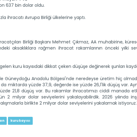
yon 637 bin dolar oldu.
la ihracatı Avrupa Birliği ülkelerine yaptı.
catçıları Birliği Başkanı Mehmet Çıkmaz, AA muhabirine, küres
i aksaklıklara rağmen ihracat rakamlarının önceki yılki sevi
gelen kuru kayısıdaki dikkat çeken düşüşe değinerek şunları kayde
kle Güneydoğu Anadolu Bölgesi'nde neredeyse üretim hiç olmadı. 
ı da miktarda yüzde 37,9, değerde ise yüzde 26,1'lik düşüş var. Ayn
üzde 21,8 düşüş var. Bu rakamlar ihracatımızı ciddi manada etki
2 milyar dolar seviyelerini yakalayabilirdik. 2026 yılında inş
şmalarla birlikte 2 milyar dolar seviyelerini yakalamak istiyoruz.
don
kuru kayısı