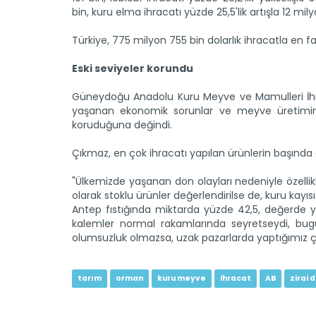
bin, kuru elma ihracatı yüzde 25,5'lik artışla 12 mil
Türkiye, 775 milyon 755 bin dolarlık ihracatla en faz
Eski seviyeler korundu
Güneydoğu Anadolu Kuru Meyve ve Mamulleri İhra
yaşanan ekonomik sorunlar ve meyve üretimindek
koruduğuna değindi.
Çıkmaz, en çok ihracatı yapılan ürünlerin başında 
"Ülkemizde yaşanan don olayları nedeniyle özelli
olarak stoklu ürünler değerlendirilse de, kuru kayıs
Antep fıstığında miktarda yüzde 42,5, değerde y
kalemler normal rakamlarında seyretseydi, bugün 
olumsuzluk olmazsa, uzak pazarlarda yaptığımız çalı
tarım
orman
kuru meyve
ihracat
AB
zirai 