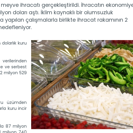
 meyve ihracatı gerçekleştirildi. İhracatın ekonomiy
lyon doları aştı. İklim kaynaklı bir olumsuzluk
yapılan çalışmalarla birlikte ihracat rakamının 2
hedefleniyor.
 dolarlık kuru
verilerinden
lke ve serbest
42 milyon 529
uru üzümden
rla kuru incir
.
la 87 milyon
 31 milyon 740