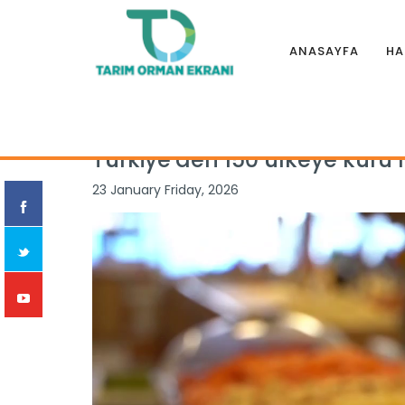
ANASAYFA
HA
Anasayfa
|
Haberler
|
Genel
|
Türkiye'den 150 ülkeye kuru 
Türkiye'den 150 ülkeye kuru
23 January Friday, 2026