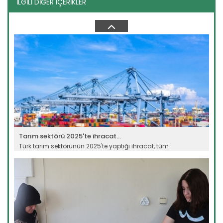
İLGİLİ DİĞER İÇERİKLER
Kastamonulular Tarım Tanıtım...
Kastamonu "Tarım Tanıtım Günü Etkinliği"ne ev sahipliği
yaptı....
Devamını Oku ->
Tarım sektörü 2025'te ihracat...
Türk tarım sektörünün 2025'te yaptığı ihracat, tüm
zamanların en...
Devamını Oku ->