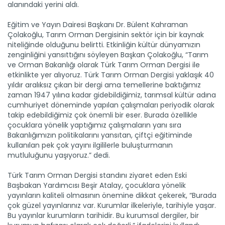
alanındaki yerini aldı.
Eğitim ve Yayın Dairesi Başkanı Dr. Bülent Kahraman
Çolakoğlu, Tarım Orman Dergisinin sektör için bir kaynak
niteliğinde olduğunu belirtti. Etkinliğin kültür dünyamızın
zenginliğini yansıttığını söyleyen Başkan Çolakoğlu, “Tarım
ve Orman Bakanlığı olarak Türk Tarım Orman Dergisi ile
etkinlikte yer alıyoruz. Türk Tarım Orman Dergisi yaklaşık 40
yıldır aralıksız çıkan bir dergi ama temellerine baktığımız
Gençler ufuk açan kariyer...
zaman 1947 yılına kadar gidebildiğimiz, tarımsal kültür adına
Cumhurbaşkanlığı İletişim Başkanlığı tarafından
cumhuriyet döneminde yapılan çalışmaları periyodik olarak
düzenlenen...
takip edebildiğimiz çok önemli bir eser. Burada özellikle
Devamını Oku ->
çocuklara yönelik yaptığımız çalışmaların yanı sıra
Bakanlığımızın politikalarını yansıtan, çiftçi eğitiminde
kullanılan pek çok yayını ilgililerle buluşturmanın
mutluluğunu yaşıyoruz.” dedi.
Türk Tarım Orman Dergisi standını ziyaret eden Eski
Başbakan Yardımcısı Beşir Atalay, çocuklara yönelik
yayınların kaliteli olmasının önemine dikkat çekerek, “Burada
çok güzel yayınlarınız var. Kurumlar ilkeleriyle, tarihiyle yaşar.
Okulda organik tarım haftası...
Bu yayınlar kurumların tarihidir. Bu kurumsal dergiler, bir
Çocuklar, ‘Toprağa Saygı Geleceğe Yatırım Organik