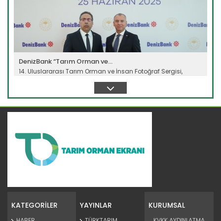
DenizBank “Tarım Orman ve...
14. Uluslararası Tarım Orman ve İnsan Fotoğraf Sergisi,
DenizBank...
Devamını Oku ->
Gençler ufuk açan kariyer...
Cumhurbaşkanlığı İletişim Başkanlığı tarafından
düzenlenen...
KATEGORİLER
YAYINLAR
KURUMSAL
Devamını Oku ->
HABER
TÜRKTARIM
KVKK AYDINLATMA