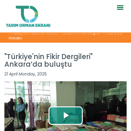
Togg
navig
Anasayfa
|
Haberler
|
Genel
|
"Türkiye'nin Fikir Dergileri" Ankara’da
buluştu
"Türkiye'nin Fikir Dergileri"
Ankara’da buluştu
21 April Monday, 2025