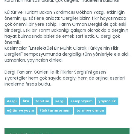
kurumun hafızası olarak çok değerli.” ifadelerini kullandı.
Tarımda’...
Devamını Oku ->
Kültür ve Turizm Bakan Yardımcısı Gökhan Yazgı, etkinliğin
önemini şu sözlerle anlattı: “Dergiler bizim fikir hayatımızda
çok önemli bir yere sahip. Tarım Orman Dergisi de çok eski
bir dergi. Eski bir Tarım Bakanlığı çalışanı olarak da o derginin
hayat bulmasında bizler de emek sarf ettik. O dergi çok
önemli.”
Katılımcılar "Entelektüel Bir Muhit Olarak Türkiye'nin Fikir
Dergileri" sempozyumunda dergiciliği tüm yönleriyle ele aldı,
uzmanları, yayıncıları dinledi.
Fotoğraf yarışmasına katılmak...
Dergi Tanıtım Günleri ile İlk Fikirler Sergisi'ni gezen
Tarım ve Orman Bakanlığınca toprağın, suyun, tarımın ve
ormanın...
ziyaretçiler hem çok sayıda dergiyi hem de orijinal eserleri
inceleme fırsatı buldu.
Devamını Oku ->
dergi
fikir
tanıtım
sergi
sempozyum
yayıncılık
eğitim ve yayın
türk tarım orman
tarım ve orman