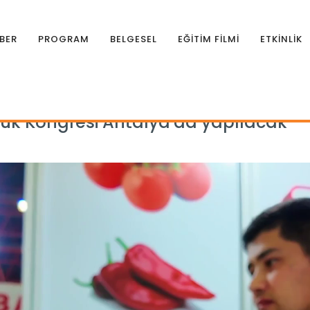
BER
PROGRAM
BELGESEL
EĞİTİM FİLMİ
ETKİNLİK
uk Kongresi Antalya'da yapılacak
uk Kongresi Antalya'da yapılacak