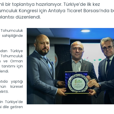
 bir toplantıya hazırlanıyor. Türkiye’de ilk kez
mculuk Kongresi için Antalya Ticaret Borsası’nda b
lantısı düzenlendi.
ya Tohumculuk
 sahipliğinde
ndan Türkiye
 Tohumculuk
rım ve Orman
tanıtımı için
lendi.
tıda yaptığı
nün küresel
irtti.
in Türkiye'de
i dile getiren