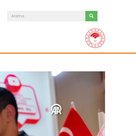
Turunçgilde 6 aylık ihracat...
Türkiye'den bu yılın ilk 6 ayında 911
milyon 35 bin dolarlık...
Devamını Oku ->
Balon balığı istilasına bütçe...