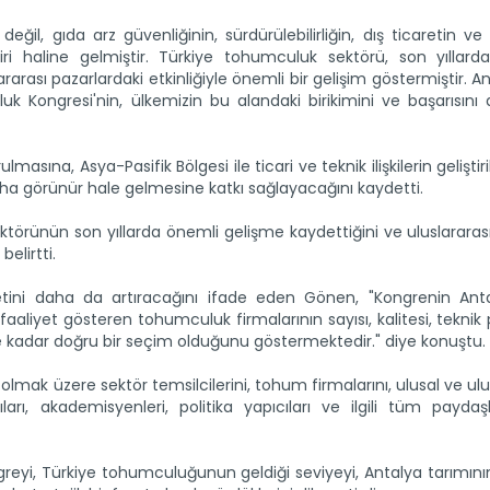
il, gıda arz güvenliğinin, sürdürülebilirliğin, dış ticaretin ve 
iri haline gelmiştir. Türkiye tohumculuk sektörü, son yıllard
lararası pazarlardaki etkinliğiyle önemli bir gelişim göstermiştir. A
uk Kongresi'nin, ülkemizin bu alandaki birikimini ve başarısını
rulmasına, Asya-Pasifik Bölgesi ile ticari ve teknik ilişkilerin gelişti
ha görünür hale gelmesine katkı sağlayacağını kaydetti.
rünün son yıllarda önemli gelişme kaydettiğini ve uluslararası
elirtti.
etini daha da artıracağını ifade eden Gönen, "Kongrenin Anta
liyet gösteren tohumculuk firmalarının sayısı, kalitesi, teknik
 ne kadar doğru bir seçim olduğunu göstermektedir." diye konuştu.
lmak üzere sektör temsilcilerini, tohum firmalarını, ulusal ve ulu
cıları, akademisyenleri, politika yapıcıları ve ilgili tüm paydaş
greyi, Türkiye tohumculuğunun geldiği seviyeyi, Antalya tarımın