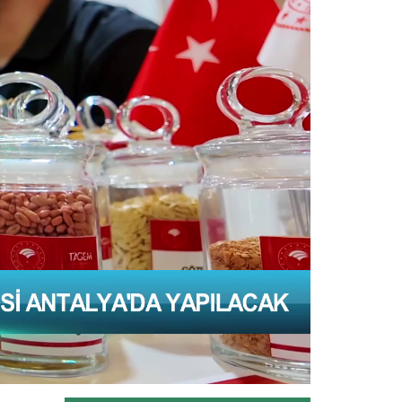
İklim değişikliğiyle Akdeniz’i tehdit
eden istilacı balon...
Devamını Oku ->
Batı Akdeniz'in yaş meyve ve...
Antalya, Isparta ve Burdur'daki
firmalardan yapılan yaş meyve ve...
Devamını Oku ->