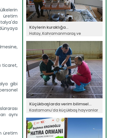
ülkelerin
a üretim
ntalya'da
Köylerin kuraklığa...
 dünyaya
Hatay, Kahramanmaraş ve
Adıyaman'da iklim kaynaklı afet
riski...
rilmesine,
Devamını Oku ->
 ticaret,
lya gibi
 personel
Küçükbaşlarda verim bilimsel...
slararası
Kastamonu’da küçükbaş hayvanlar
ları aynı
üzerinde yürütülen bilimsel...
Devamını Oku ->
ın üretim