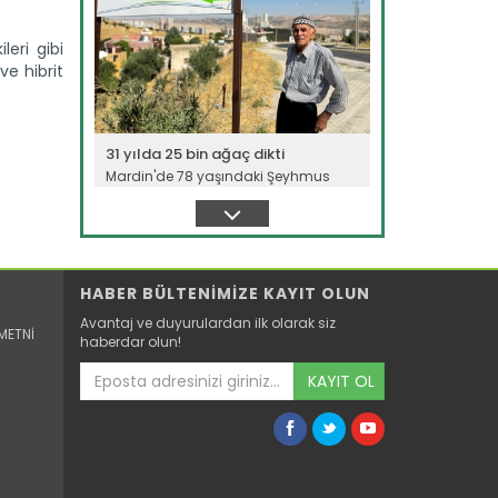
leri gibi
e hibrit
31 yılda 25 bin ağaç dikti
Mardin'de 78 yaşındaki Şeyhmus
Erginoğlu, 31 yıl önce çöp...
Devamını Oku ->
HABER BÜLTENİMİZE KAYIT OLUN
Avantaj ve duyurulardan ilk olarak siz
METNİ
haberdar olun!
KAYIT OL
Turunçgilde 6 aylık ihracat...
Türkiye'den bu yılın ilk 6 ayında 911
milyon 35 bin dolarlık...
Devamını Oku ->