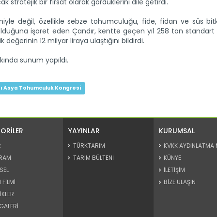
stratejik bir fırsat olarak gördüklerini dile getirdi.
le değil, özellikle sebze tohumculuğu, fide, fidan ve süs bitki
lduğuna işaret eden Çandır, kentte geçen yıl 258 ton standart v
ğerinin 12 milyar liraya ulaştığını bildirdi.
kında sunum yapıldı.
sı Asya Tohumculuk Kongresi
ORİLER
YAYINLAR
KURUMSAL
R
TÜRKTARIM
KVKK AYDINLATMA 
RAM
TARIM BÜLTENİ
KÜNYE
SEL
İLETİŞİM
 FİLMİ
BİZE ULAŞIN
İKLER
GALERİ