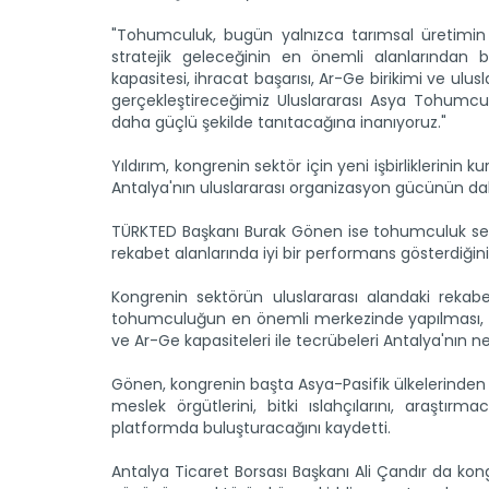
"Tohumculuk, bugün yalnızca tarımsal üretimin değ
stratejik geleceğinin en önemli alanlarından b
kapasitesi, ihracat başarısı, Ar-Ge birikimi ve ulus
gerçekleştireceğimiz Uluslararası Asya Tohumcul
daha güçlü şekilde tanıtacağına inanıyoruz."
Yıldırım, kongrenin sektör için yeni işbirliklerinin ku
Antalya'nın uluslararası organizasyon gücünün da
TÜRKTED Başkanı Burak Gönen ise tohumculuk sektö
rekabet alanlarında iyi bir performans gösterdiğini b
Kongrenin sektörün uluslararası alandaki rekab
tohumculuğun en önemli merkezinde yapılması, faa
ve Ar-Ge kapasiteleri ile tecrübeleri Antalya'nın
Gönen, kongrenin başta Asya-Pasifik ülkelerinden o
meslek örgütlerini, bitki ıslahçılarını, araştırma
platformda buluşturacağını kaydetti.
Antalya Ticaret Borsası Başkanı Ali Çandır da kon