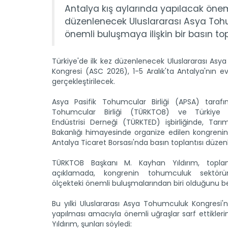
Antalya kış aylarında yapılacak önemli
düzenlenecek Uluslararası Asya Tohu
önemli buluşmaya ilişkin bir basın top
Türkiye'de ilk kez düzenlenecek Uluslararası As
Kongresi (ASC 2026), 1-5 Aralık'ta Antalya'nın ev
gerçekleştirilecek.
Asya Pasifik Tohumcular Birliği (APSA) tarafı
Tohumcular Birliği (TÜRKTOB) ve Türkiye
Endüstrisi Derneği (TÜRKTED) işbirliğinde, Ta
Bakanlığı himayesinde organize edilen kongrenin 
Antalya Ticaret Borsası'nda basın toplantısı düzen
TÜRKTOB Başkanı M. Kayhan Yıldırım, toplan
açıklamada, kongrenin tohumculuk sektörü
ölçekteki önemli buluşmalarından biri olduğunu bel
Bu yılki Uluslararası Asya Tohumculuk Kongresi'n
yapılması amacıyla önemli uğraşlar sarf ettiklerin
Yıldırım, şunları söyledi: