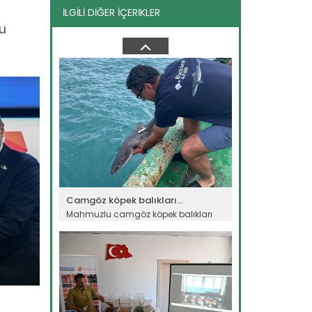
İLGİLİ DİĞER İÇERİKLER
Su ürünleri ihracatında...
u
Balıkçılık ve Su Ürünleri Genel Müdürü
Turgay Türkyılmaz, su...
Devamını Oku ->
Camgöz köpek balıkları...
Mahmuzlu camgöz köpek balıkları
bilim adamlarının yakın...
Devamını Oku ->