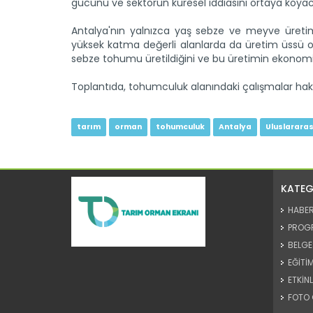
gücünü ve sektörün küresel iddiasını ortaya koyacak 
Antalya'nın yalnızca yaş sebze ve meyve üretimiy
yüksek katma değerli alanlarda da üretim üssü o
sebze tohumu üretildiğini ve bu üretimin ekonomik de
Toplantıda, tohumculuk alanındaki çalışmalar hak
tarım
orman
tohumculuk
Antalya
Uluslarara
KATEG
HABE
PROG
BELGE
EĞİTİM
ETKİNL
FOTO 