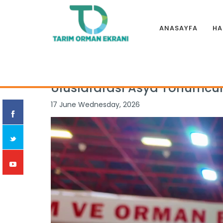
ANASAYFA
HA
Anasayfa
|
Haberler
|
Genel
|
Uluslararası Asya Tohumcul
Uluslararası Asya Tohumcul
17 June Wednesday, 2026