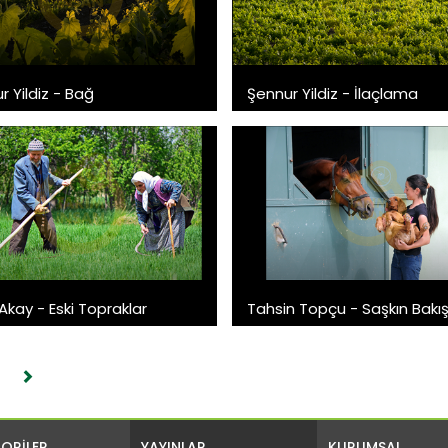
r Yildiz - Bağ
Şennur Yildiz - İlaçlama
Akay - Eski Topraklar
Tahsin Topçu - Saşkın Bakı
ORİLER
YAYINLAR
KURUMSAL