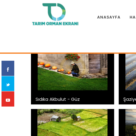
ANASAYFA
HA
Anasayfa
|
Fotoğraf Albümleri
|
6. Tarım ve İnsan Fotoğra
Sıdıka Akbulut - Güz
Şaziye