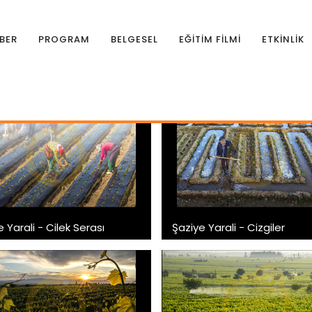
BER
PROGRAM
BELGESEL
EĞİTİM FİLMİ
ETKİNLİK
f Yarışması
 Yarali - Cilek Serası
Şaziye Yarali - Cizgiler