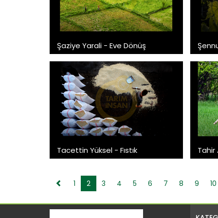
Şaziye Yarali - Eve Dönüş
Şennu
Tacettin Yüksel - Fıstık
Tahir 
1
2
3
4
5
6
7
8
9
10
KATEG