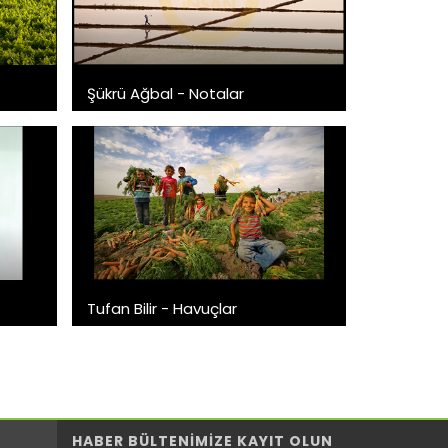
Şükrü Ağbal - Notalar
ş
Tufan Bilir - Havuçlar
HABER BÜLTENİMİZE KAYIT OLUN