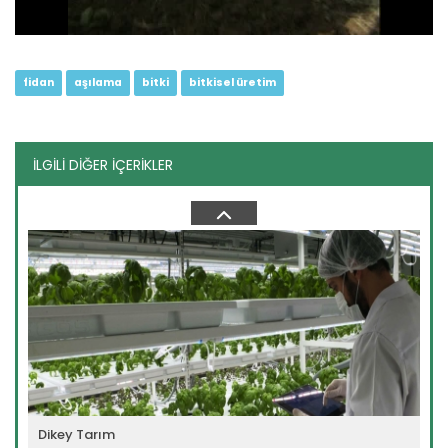
fidan
aşılama
bitki
bitkisel üretim
İLGİLİ DİĞER İÇERİKLER
Asma Fidanı Üretimi
Devamını Oku ->
Dikey Tarım