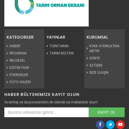
Organik Turunçgil...
Devamını Oku ->
KATEGORİLER
YAYINLAR
KURUMSAL
HABER
TÜRKTARIM
KVKK AYDINLATMA
METNİ
PROGRAM
TARIM BÜLTENİ
KÜNYE
BELGESEL
İLETİŞİM
EĞİTİM FİLMİ
BİZE ULAŞIN
ETKİNLİKLER
FOTO GALERİ
HABER BÜLTENİMİZE KAYIT OLUN
Organik Tarım
Avantaj ve duyurulardan ilk olarak siz haberdar olun!
Devamını Oku ->
KAYIT OL