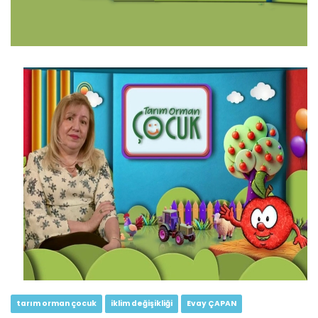
Tarım Orman Çocuk 7.Bölüm...
Devamını Oku ->
Tarım Orman Çocuk 6.Bölüm (Süt...
Devamını Oku ->
tarım orman çocuk
iklim değişikliği
Evay ÇAPAN