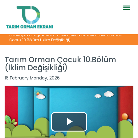
Togg
navig
Anasayfa
|
Programlar
|
TARIM ORMAN ÇOCUK
|
Tarım Orman
Çocuk 10.Bölüm (İklim Değişikliği)
Tarım Orman Çocuk 10.Bölüm
(İklim Değişikliği)
Tarım Orman Çocuk 8.Bölüm...
16 February Monday, 2026
Devamını Oku ->