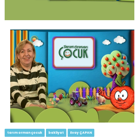
Tarım Orman Çocuk 7.Bölüm...
Devamını Oku ->
Tarım Orman Çocuk 6.Bölüm (Süt...
Devamını Oku ->
tarım orman çocuk
bakliyat
Evay ÇAPAN