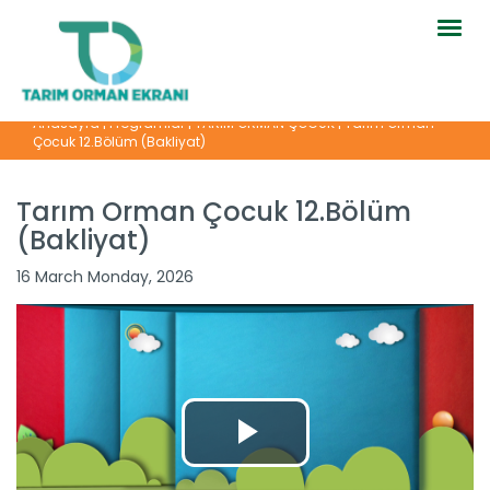
Togg
navig
Anasayfa
|
Programlar
|
TARIM ORMAN ÇOCUK
|
Tarım Orman
Çocuk 12.Bölüm (Bakliyat)
Tarım Orman Çocuk 12.Bölüm
(Bakliyat)
Tarım Orman Çocuk 8.Bölüm...
16 March Monday, 2026
Devamını Oku ->