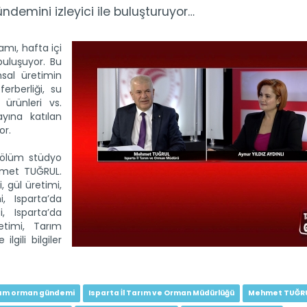
emini izleyici ile buluşturuyor…
ı, hafta içi
buluşuyor. Bu
sal üretimin
eferberliği, su
 ürünleri vs.
ayına katılan
or.
lüm stüdyo
hmet TUĞRUL.
, gül üretimi,
, Isparta’da
i, Isparta’da
etimi, Tarım
ilgili bilgiler
rım orman gündemi
Isparta İl Tarım ve Orman Müdürlüğü
Mehmet TUĞR