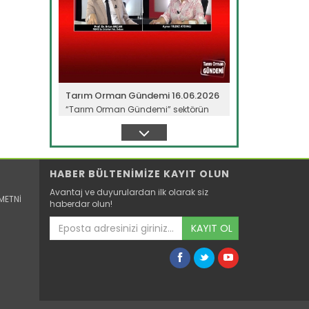
Tarım Orman Gündemi 16.06.2026
“Tarım Orman Gündemi” sektörün
gündemini izleyici ile...
Devamını Oku ->
HABER BÜLTENİMİZE KAYIT OLUN
Avantaj ve duyurulardan ilk olarak siz
METNİ
haberdar olun!
KAYIT OL
Tarım Orman Gündemi 15.06.2026
“Tarım Orman Gündemi” sektörün
gündemini izleyici ile...
Devamını Oku ->