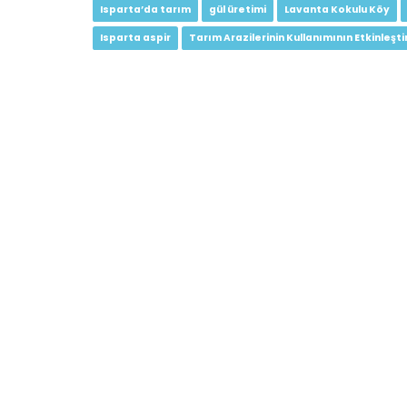
Isparta’da tarım
gül üretimi
Lavanta Kokulu Köy
Isparta aspir
Tarım Arazilerinin Kullanımının Etkinleşti