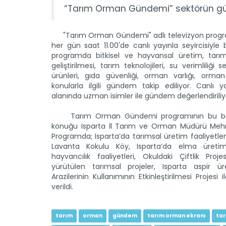
“Tarım Orman Gündemi” sektörün günd
"Tarım Orman Gündemi" adlı televizyon program
her gün saat 11.00'de canlı yayınla seyircisiyle 
programda bitkisel ve hayvansal üretim, tarım
geliştirilmesi, tarım teknolojileri, su verimliliği s
ürünleri, gıda güvenliği, orman varlığı, orman
konularla ilgili gündem takip ediliyor. Canlı y
alanında uzman isimler ile gündem değerlendiriliy
Tarım Orman Gündemi programının bu bö
konuğu Isparta İl Tarım ve Orman Müdürü Me
Programda; Isparta’da tarımsal üretim faaliyetleri
Lavanta Kokulu Köy, Isparta’da elma üretimi
hayvancılık faaliyetleri, Okuldaki Çiftlik Projes
yürütülen tarımsal projeler, Isparta aspir ür
Arazilerinin Kullanımının Etkinleştirilmesi Projesi ile 
verildi.
tarım
orman
gündem
tarım orman ekranı
ta