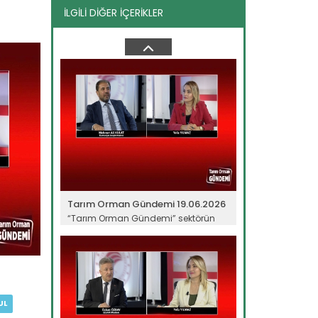
İLGİLİ DİĞER İÇERİKLER
Tarım Orman Gündemi 10.06.2026
“Tarım Orman Gündemi” sektörün
gündemini izleyici ile...
Devamını Oku ->
Tarım Orman Gündemi 19.06.2026
“Tarım Orman Gündemi” sektörün
gündemini izleyici ile...
Devamını Oku ->
UL