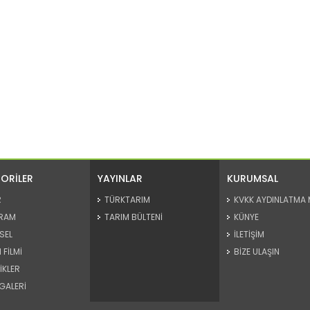
ORİLER
YAYINLAR
KURUMSAL
R
TÜRKTARIM
KVKK AYDINLATMA 
RAM
TARIM BÜLTENİ
KÜNYE
SEL
İLETİŞİM
 FİLMİ
BİZE ULAŞIN
İKLER
GALERİ