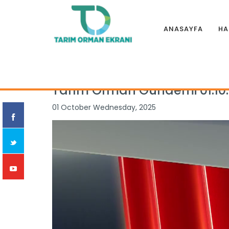
ANASAYFA
HA
Anasayfa
|
Programlar
|
TARIM ORMAN GÜNDEMİ
|
Tarım O
Tarım Orman Gündemi 01.10
01 October Wednesday, 2025