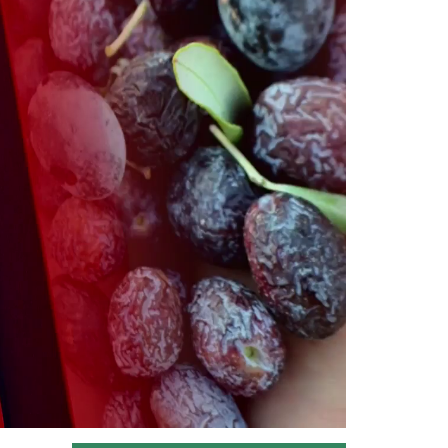
“Tarım Orman Gündemi” sektörün
gündemini izleyici ile...
Devamını Oku ->
Tarım Orman Gündemi 11.06.2026
“Tarım Orman Gündemi” sektörün
gündemini izleyici ile...
Devamını Oku ->