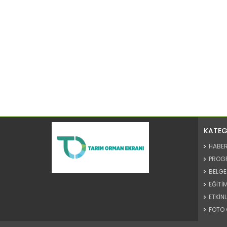
KATEG
HABE
PROG
BELGE
EĞİTİM
ETKİNL
FOTO 