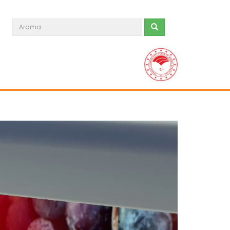
Tarım Orman Gündemi 15.06.2026
“Tarım Orman Gündemi” sektörün
gündemini izleyici ile...
Devamını Oku ->
Tarım Orman Gündemi 12.06.2026