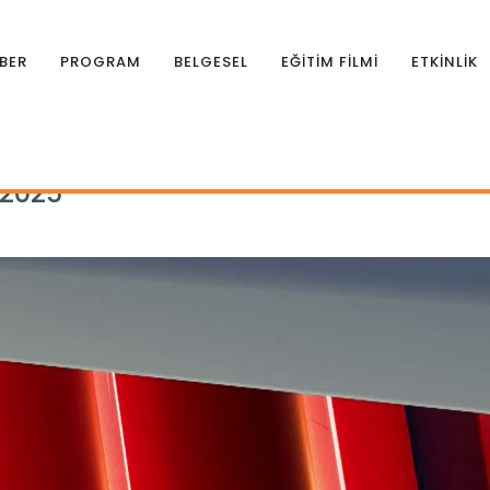
BER
PROGRAM
BELGESEL
EĞİTİM FİLMİ
ETKİNLİK
rman Gündemi 01.10.2025
.2025