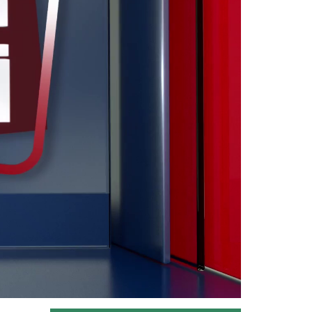
“Tarım Orman Gündemi” sektörün
gündemini izleyici ile...
Devamını Oku ->
Tarım Orman Gündemi 11.06.2026
“Tarım Orman Gündemi” sektörün
gündemini izleyici ile...
Devamını Oku ->