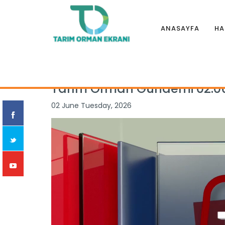
ANASAYFA
HA
Anasayfa
|
Programlar
|
TARIM ORMAN GÜNDEMİ
|
Tarım O
Tarım Orman Gündemi 02.0
02 June Tuesday, 2026