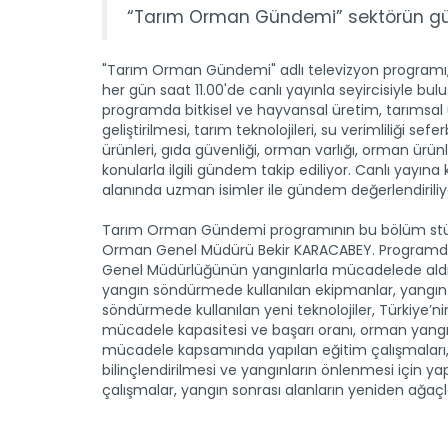
“Tarım Orman Gündemi” sektörün günd
"Tarım Orman Gündemi" adlı televizyon programı, 
her gün saat 11.00'de canlı yayınla seyircisiyle bul
programda bitkisel ve hayvansal üretim, tarımsal
geliştirilmesi, tarım teknolojileri, su verimliliği sefer
ürünleri, gıda güvenliği, orman varlığı, orman ürünle
konularla ilgili gündem takip ediliyor. Canlı yayına 
alanında uzman isimler ile gündem değerlendiriliy
Tarım Orman Gündemi programının bu bölüm st
Orman Genel Müdürü Bekir KARACABEY. Program
Genel Müdürlüğünün yangınlarla mücadelede aldı
yangın söndürmede kullanılan ekipmanlar, yangın
söndürmede kullanılan yeni teknolojiler, Türkiye’n
mücadele kapasitesi ve başarı oranı, orman yangı
mücadele kapsamında yapılan eğitim çalışmaları,
bilinçlendirilmesi ve yangınların önlenmesi için ya
çalışmalar, yangın sonrası alanların yeniden ağaçlandır