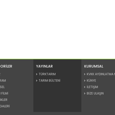
ORİLER
YAYINLAR
KURUMSAL
R
TÜRKTARIM
KVKK AYDINLATMA 
RAM
TARIM BÜLTENİ
KÜNYE
SEL
İLETİŞİM
 FİLMİ
BİZE ULAŞIN
İKLER
GALERİ