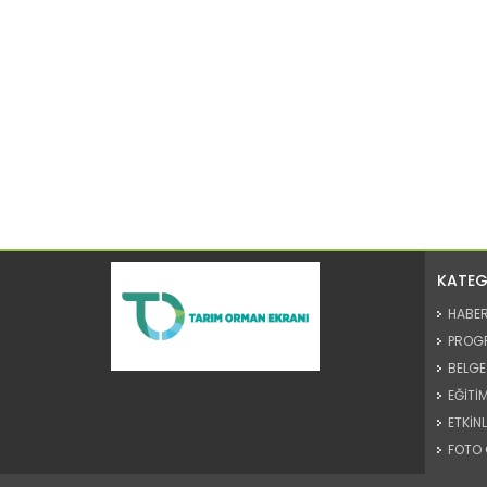
KATEG
HABE
PROG
BELGE
EĞİTİM
ETKİNL
FOTO 