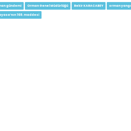
man gündemi
Orman Genel Müdürlüğü
Bekir KARACABEY
orman yangı
ayasa’nın 169. maddesi