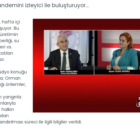
emini izleyici ile buluşturuyor…
hafta içi
uşuyor. Bu
 üretimin
berliği, su
ri vs.
katılan
or.
üdyo konuğu
da; Orman
ğı önlemler,
in yangınla
nlarıyla
 halkın
pılan
ılması süreci ile ilgili bilgiler verildi.