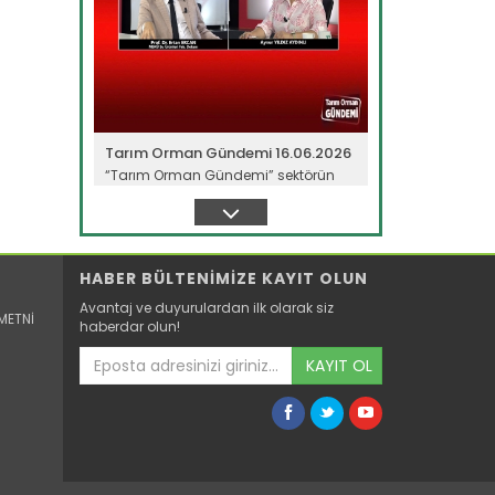
Tarım Orman Gündemi 16.06.2026
“Tarım Orman Gündemi” sektörün
gündemini izleyici ile...
Devamını Oku ->
HABER BÜLTENİMİZE KAYIT OLUN
Avantaj ve duyurulardan ilk olarak siz
METNİ
haberdar olun!
KAYIT OL
Tarım Orman Gündemi 15.06.2026
“Tarım Orman Gündemi” sektörün
gündemini izleyici ile...
Devamını Oku ->