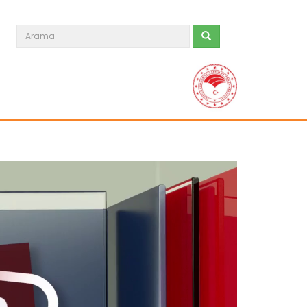
Tarım Orman Gündemi 15.06.2026
“Tarım Orman Gündemi” sektörün
gündemini izleyici ile...
Devamını Oku ->
Tarım Orman Gündemi 12.06.2026