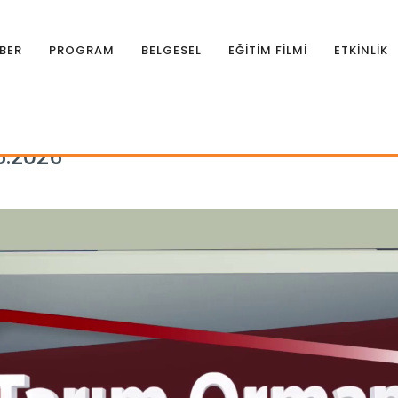
BER
PROGRAM
BELGESEL
EĞİTİM FİLMİ
ETKİNLİK
rman Gündemi 02.06.2026
6.2026