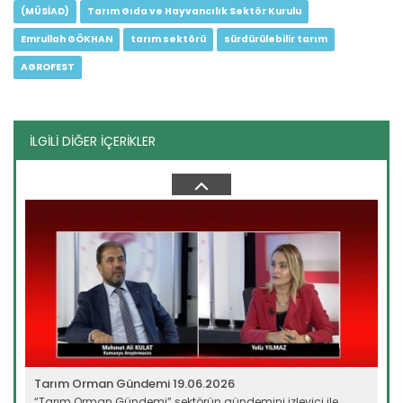
(MÜSİAD)
Tarım Gıda ve Hayvancılık Sektör Kurulu
Emrullah GÖKHAN
tarım sektörü
sürdürülebilir tarım
AGROFEST
İLGİLİ DİĞER İÇERİKLER
Tarım Orman Gündemi 10.06.2026
“Tarım Orman Gündemi” sektörün gündemini izleyici ile...
Devamını Oku ->
Tarım Orman Gündemi 19.06.2026
“Tarım Orman Gündemi” sektörün gündemini izleyici ile...