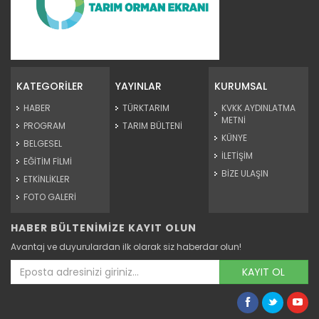
Tarım Orman Gündemi 15.06.2026
“Tarım Orman Gündemi” sektörün gündemini izleyici ile...
KATEGORİLER
YAYINLAR
KURUMSAL
Devamını Oku ->
HABER
TÜRKTARIM
KVKK AYDINLATMA
METNİ
PROGRAM
TARIM BÜLTENİ
KÜNYE
BELGESEL
İLETİŞİM
EĞİTİM FİLMİ
BİZE ULAŞIN
ETKİNLİKLER
FOTO GALERİ
HABER BÜLTENİMİZE KAYIT OLUN
Tarım Orman Gündemi 12.06.2026
Avantaj ve duyurulardan ilk olarak siz haberdar olun!
“Tarım Orman Gündemi” sektörün gündemini izleyici ile...
Devamını Oku ->
KAYIT OL