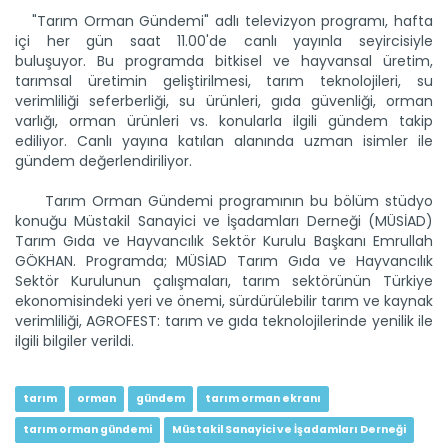
"Tarım Orman Gündemi" adlı televizyon programı, hafta
içi her gün saat 11.00'de canlı yayınla seyircisiyle
buluşuyor. Bu programda bitkisel ve hayvansal üretim,
tarımsal üretimin geliştirilmesi, tarım teknolojileri, su
verimliliği seferberliği, su ürünleri, gıda güvenliği, orman
varlığı, orman ürünleri vs. konularla ilgili gündem takip
Tarım Orman Gündemi 12.06.2026
ediliyor. Canlı yayına katılan alanında uzman isimler ile
“Tarım Orman Gündemi” sektörün gündemini izleyici ile...
gündem değerlendiriliyor.
Devamını Oku ->
Tarım Orman Gündemi programının bu bölüm stüdyo
konuğu Müstakil Sanayici ve İşadamları Derneği (MÜSİAD)
Tarım Gıda ve Hayvancılık Sektör Kurulu Başkanı Emrullah
GÖKHAN. Programda; MÜSİAD Tarım Gıda ve Hayvancılık
Sektör Kurulunun çalışmaları, tarım sektörünün Türkiye
ekonomisindeki yeri ve önemi, sürdürülebilir tarım ve kaynak
verimliliği, AGROFEST: tarım ve gıda teknolojilerinde yenilik ile
ilgili bilgiler verildi.
Tarım Orman Gündemi 11.06.2026
“Tarım Orman Gündemi” sektörün gündemini izleyici ile...
tarım
orman
gündem
tarım orman ekranı
Devamını Oku ->
tarım orman gündemi
Müstakil Sanayici ve İşadamları Derneği