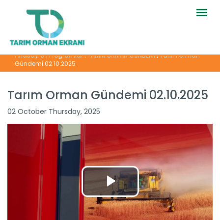
Togg
navig
Anasayfa
|
Programlar
|
TARIM ORMAN GÜNDEMİ
|
Tarım Orman
Gündemi 02.10.2025
Tarım Orman Gündemi 02.10.2025
02 October Thursday, 2025