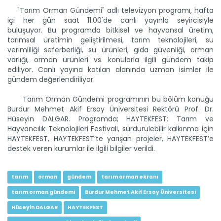
"Tarım Orman Gündemi" adlı televizyon programı, hafta
içi her gün saat 11.00'de canlı yayınla seyircisiyle
Tarım Orman Gündemi 12.06.2026
buluşuyor. Bu programda bitkisel ve hayvansal üretim,
“Tarım Orman Gündemi” sektörün gündemini izleyici ile...
tarımsal üretimin geliştirilmesi, tarım teknolojileri, su
Devamını Oku ->
verimliliği seferberliği, su ürünleri, gıda güvenliği, orman
varlığı, orman ürünleri vs. konularla ilgili gündem takip
ediliyor. Canlı yayına katılan alanında uzman isimler ile
gündem değerlendiriliyor.
Tarım Orman Gündemi programının bu bölüm konuğu
Burdur Mehmet Akif Ersoy Üniversitesi Rektörü Prof. Dr.
Hüseyin DALGAR. Programda; HAYTEKFEST: Tarım ve
Hayvancılık Teknolojileri Festivali, sürdürülebilir kalkınma için
HAYTEKFEST, HAYTEKFEST’te yarışan projeler, HAYTEKFEST’e
destek veren kurumlar ile ilgili bilgiler verildi.
Tarım Orman Gündemi 11.06.2026
“Tarım Orman Gündemi” sektörün gündemini izleyici ile...
Devamını Oku ->
tarım
orman
gündem
tarım orman ekranı
tarım orman gündemi
Burdur Mehmet Akif Ersoy Üniversitesi
Hüseyin DALGAR
HAYTEKFEST