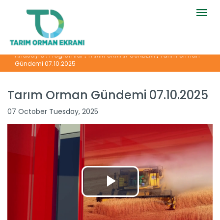
Togg
navig
Anasayfa
|
Programlar
|
TARIM ORMAN GÜNDEMİ
|
Tarım Orman
Gündemi 07.10.2025
Tarım Orman Gündemi 07.10.2025
07 October Tuesday, 2025