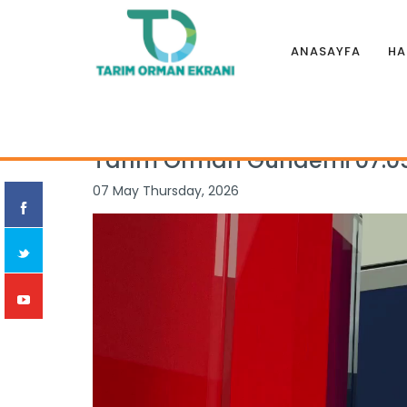
ANASAYFA
HA
Anasayfa
|
Programlar
|
TARIM ORMAN GÜNDEMİ
|
Tarım O
Tarım Orman Gündemi 07.0
07 May Thursday, 2026