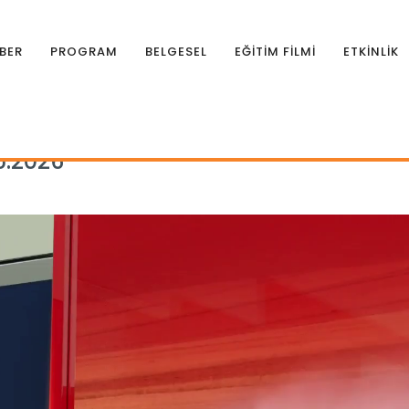
BER
PROGRAM
BELGESEL
EĞİTİM FİLMİ
ETKİNLİK
rman Gündemi 07.05.2026
5.2026