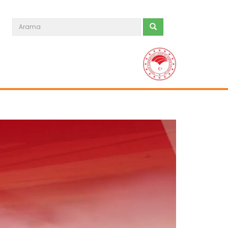
Tarım Orman Gündemi 15.06.2026
“Tarım Orman Gündemi” sektörün
gündemini izleyici ile...
Devamını Oku ->
Tarım Orman Gündemi 12.06.2026