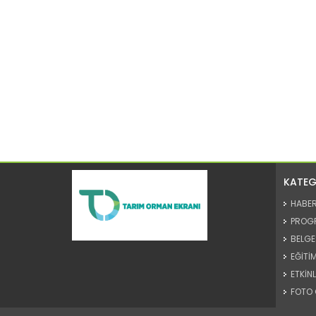
KATEG
HABE
PROG
BELGE
EĞİTİM
ETKİNL
FOTO 