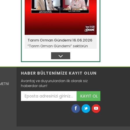
Tarım Orman Gündemi 16.06.2026
“Tarım Orman Gündemi” sektörün
gündemini izleyici ile...
Devamını Oku ->
HABER BÜLTENİMİZE KAYIT OLUN
Avantaj ve duyurulardan ilk olarak siz
METNİ
haberdar olun!
KAYIT OL
Tarım Orman Gündemi 15.06.2026
“Tarım Orman Gündemi” sektörün
gündemini izleyici ile...
Devamını Oku ->