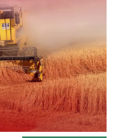
“Tarım Orman Gündemi” sektörün
gündemini izleyici ile...
Devamını Oku ->
Tarım Orman Gündemi 11.06.2026
“Tarım Orman Gündemi” sektörün
gündemini izleyici ile...
Devamını Oku ->