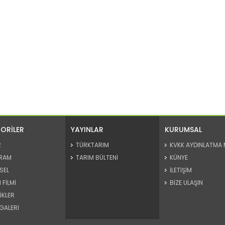
ORİLER
YAYINLAR
KURUMSAL
R
TÜRKTARIM
KVKK AYDINLATMA 
RAM
TARIM BÜLTENİ
KÜNYE
SEL
İLETİŞİM
 FİLMİ
BİZE ULAŞIN
İKLER
GALERİ