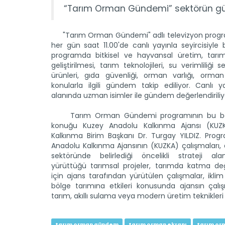
“Tarım Orman Gündemi” sektörün günd
"Tarım Orman Gündemi" adlı televizyon program
her gün saat 11.00'de canlı yayınla seyircisiyle 
programda bitkisel ve hayvansal üretim, tarım
geliştirilmesi, tarım teknolojileri, su verimliliği s
ürünleri, gıda güvenliği, orman varlığı, orman
konularla ilgili gündem takip ediliyor. Canlı y
alanında uzman isimler ile gündem değerlendiriliy
Tarım Orman Gündemi programının bu bö
konuğu Kuzey Anadolu Kalkınma Ajansı (KUZK
Kalkınma Birim Başkanı Dr. Turgay YILDIZ. Prog
Anadolu Kalkınma Ajansının (KUZKA) çalışmaları, 
sektöründe belirlediği öncelikli strateji alan
yürüttüğü tarımsal projeler, tarımda katma değ
için ajans tarafından yürütülen çalışmalar, iklim 
bölge tarımına etkileri konusunda ajansın çalışma
tarım, akıllı sulama veya modern üretim teknikleri konu
tarım orman gündem
tarım orman ekranı
tarım or