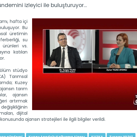
emini izleyici ile buluşturuyor…
ı, hafta içi
buluşuyor. Bu
sal üretimin
eferberliği, su
 ürünleri vs.
ayına katılan
or.
lüm stüdyo
A) Tarımsal
ramda; Kuzey
ajansın tarım
lar, ajansın
eri artırmak
değişikliğinin
ları, dijital
sunda ajansın stratejileri ile ilgili bilgiler verildi.
man gündemi
Kuzey Anadolu Kalkınma Ajansı
KUZKA
Turgay YILDIZ