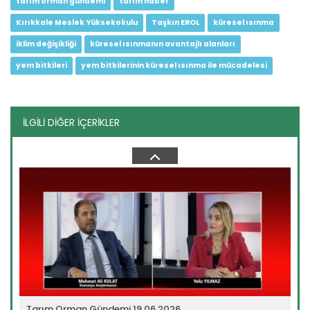
tarım orman gündemi
tarım haber
Kırıkkale Meslek Yüksekokulu
Taşkın EROL
küresel ısınma
iklim değişikliği
küresel ısınmanın avantajlı alanları
yem bitkileri
yem bitkilerinin küresel ısınma ile mücadelesi
İLGİLİ DİĞER İÇERİKLER
Tarım Orman Gündemi 10.06.2026
“Tarım Orman Gündemi” sektörün gündemini izleyici ile...
Devamını Oku ->
Tarım Orman Gündemi 19.06.2026