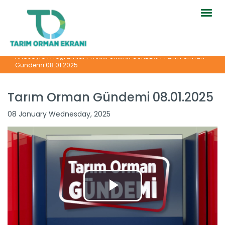
Togg
navig
Anasayfa
|
Programlar
|
TARIM ORMAN GÜNDEMİ
|
Tarım Orman
Gündemi 08.01.2025
Tarım Orman Gündemi 08.01.2025
08 January Wednesday, 2025