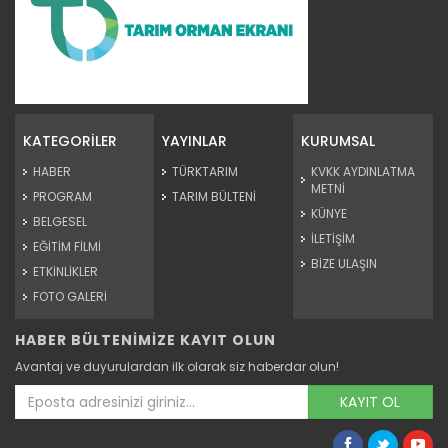
Tarım Orman Gündemi 15.06.2026
“Tarım Orman Gündemi” sektörün gündemini izleyici ile...
KATEGORİLER
YAYINLAR
KURUMSAL
Devamını Oku ->
HABER
TÜRKTARIM
KVKK AYDINLATMA
METNİ
PROGRAM
TARIM BÜLTENİ
KÜNYE
BELGESEL
İLETİŞİM
EĞİTİM FİLMİ
BİZE ULAŞIN
ETKİNLİKLER
FOTO GALERİ
HABER BÜLTENİMİZE KAYIT OLUN
Tarım Orman Gündemi 12.06.2026
Avantaj ve duyurulardan ilk olarak siz haberdar olun!
“Tarım Orman Gündemi” sektörün gündemini izleyici ile...
Devamını Oku ->
KAYIT OL