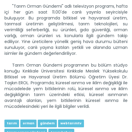
"Tarım Orman Gündemi" adlı televizyon programı, hafta
içi her gün saat 11.00'de canlı yayınla seyircisiyle
buluşuyor. Bu programda bitkisel ve hayvansal üretim,
tarımsal üretimin geliştirilmesi, tarım teknolojileri, su
verimliliği seferberliği, su ürünleri, gıda güvenliği, orman
varlığı, orman ürünleri vs. konularla ilgili gündem takip
ediliyor. Yine üreticilere yönelik geniş hava durumu bülteni
Tarım Orman Gündemi 12.06.2026
sunuluyor, canlı yayına katılan yetkili ve alanında uzman
“Tarım Orman Gündemi” sektörün gündemini izleyici ile...
isimler ile gündem değerlendiriliyor.
Devamını Oku ->
Tarım Orman Gündemi programının bu bölüm stüdyo
konuğu Kırıkkale Üniversitesi Kırıkkale Meslek Yüksekokulu
Bitkisel ve Hayvansal Üretim Bölümü Öğretim Üyesi Dr.
Taşkın EROL. Programda; küresel ısınma ve iklim değişikliği ile
mücadelede yem bitkilerinin rolü, küresel ısınma ve iklim
değişikliğinin tarım üzerindeki etkisi, küresel ısınmanın
avantajlı alanları, yem bitkilerinin küresel ısınma ile
mücadelesindeki yeri ile ilgili bilgiler verildi.
Tarım Orman Gündemi 11.06.2026
“Tarım Orman Gündemi” sektörün gündemini izleyici ile...
tarım
orman
gündem
webtarımtv
Devamını Oku ->