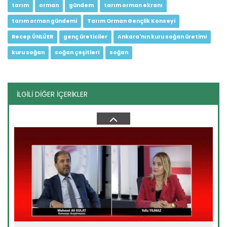
tarım
orman
gündem
tarım orman ekranı
tarım orman gündemi
Tarım Orman Gençlik Konseyi
Recep ÜNLÜER
genç üreticiler
Ankara'nın kuru soğan üretimi
kuru soğan
soğan çeşitleri
soğan
İLGİLİ DİĞER İÇERİKLER
Tarım Orman Gündemi 10.06.2026
“Tarım Orman Gündemi” sektörün gündemini izleyici ile...
Devamını Oku ->