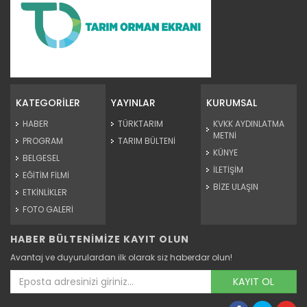
Tarım Orman Gündemi 15.06.2026
“Tarım Orman Gündemi” sektörün gündemini izleyici ile...
KATEGORİLER
YAYINLAR
KURUMSAL
Devamını Oku ->
HABER
TÜRKTARIM
KVKK AYDINLATMA
METNİ
PROGRAM
TARIM BÜLTENİ
KÜNYE
BELGESEL
İLETİŞİM
EĞİTİM FİLMİ
BİZE ULAŞIN
ETKİNLİKLER
FOTO GALERİ
HABER BÜLTENİMİZE KAYIT OLUN
Tarım Orman Gündemi 12.06.2026
Avantaj ve duyurulardan ilk olarak siz haberdar olun!
“Tarım Orman Gündemi” sektörün gündemini izleyici ile...
Devamını Oku ->
KAYIT OL