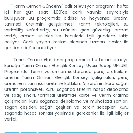
"Tarım Orman Gündemi" adlı televizyon programı, hafta
içi her gün saat 11.00'de canlı yayınla seyircisiyle
buluşuyor. Bu programda bitkisel ve hayvansal üretim,
tarımsal üretimin geliştirilmesi, tarım teknolojileri, su
verimliliği seferberliği, su ürünleri, gıda güvenliği, orman
varlığı, orman ürünleri vs. konularla ilgili gündem takip
ediliyor. Canlı yayına katılan alanında uzman isimler ile
Tarım Orman Gündemi 12.06.2026
gündem değerlendiriliyor.
“Tarım Orman Gündemi” sektörün gündemini izleyici ile...
Devamını Oku ->
Tarım Orman Gündemi programının bu bölüm stüdyo
konuğu Tarım Orman Gençlik Konseyi Üyesi Recep ÜNLÜER.
Programda; tarım ve orman sektöründe genç üreticilerin
önemi, Tarım Orman Gençlik Konseyi çalışmaları, genç
üreticilerin tarımsal üretime katkıları, Ankara'nın kuru soğan
üretim potansiyeli, kuru soğanda üretim hasat depolama
ve satış zinciri, tarımsal üretimde kalite ve verim artırma
çalışmaları, kuru soğanda depolama ve muhafaza şartları,
soğan çeşitleri, soğan çeşitleri ve tercih sebepleri, kuru
soğanda hasat sonrası yapılması gerekenler ile ilgili bilgiler
verildi.
Tarım Orman Gündemi 11.06.2026
“Tarım Orman Gündemi” sektörün gündemini izleyici ile...
Devamını Oku ->