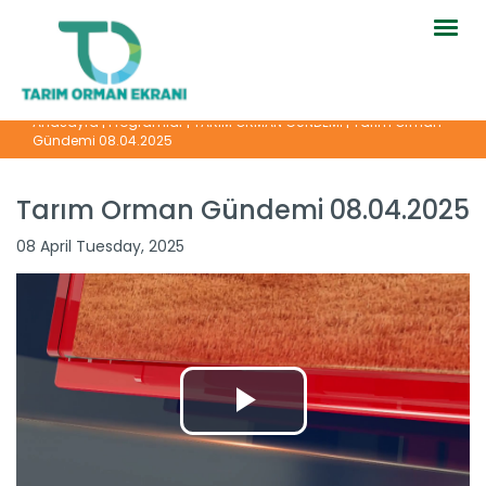
Togg
navig
Anasayfa
|
Programlar
|
TARIM ORMAN GÜNDEMİ
|
Tarım Orman
Gündemi 08.04.2025
Tarım Orman Gündemi 08.04.2025
08 April Tuesday, 2025