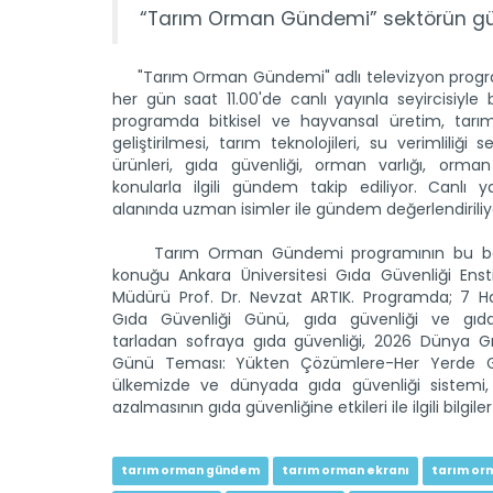
“Tarım Orman Gündemi” sektörün günd
"Tarım Orman Gündemi" adlı televizyon program
her gün saat 11.00'de canlı yayınla seyircisiyle 
programda bitkisel ve hayvansal üretim, tarım
geliştirilmesi, tarım teknolojileri, su verimliliği s
ürünleri, gıda güvenliği, orman varlığı, orman
konularla ilgili gündem takip ediliyor. Canlı y
alanında uzman isimler ile gündem değerlendiriliy
Tarım Orman Gündemi programının bu bö
konuğu Ankara Üniversitesi Gıda Güvenliği Enst
Müdürü Prof. Dr. Nevzat ARTIK. Programda; 7 H
Gıda Güvenliği Günü, gıda güvenliği ve gıd
tarladan sofraya gıda güvenliği, 2026 Dünya Gı
Günü Teması: Yükten Çözümlere-Her Yerde Gü
ülkemizde ve dünyada gıda güvenliği sistemi, 
azalmasının gıda güvenliğine etkileri ile ilgili bilgiler 
tarım orman gündem
tarım orman ekranı
tarım or