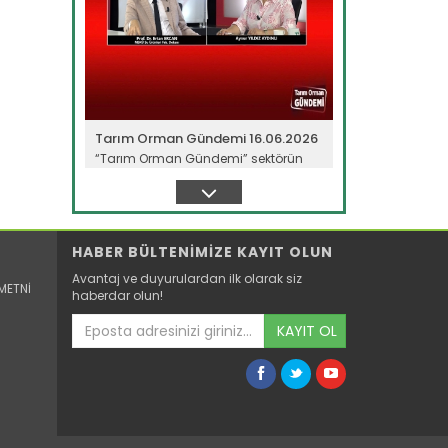
Tarım Orman Gündemi 16.06.2026
“Tarım Orman Gündemi” sektörün
gündemini izleyici ile...
Devamını Oku ->
HABER BÜLTENİMİZE KAYIT OLUN
Avantaj ve duyurulardan ilk olarak siz
METNİ
haberdar olun!
KAYIT OL
Tarım Orman Gündemi 15.06.2026
“Tarım Orman Gündemi” sektörün
gündemini izleyici ile...
Devamını Oku ->