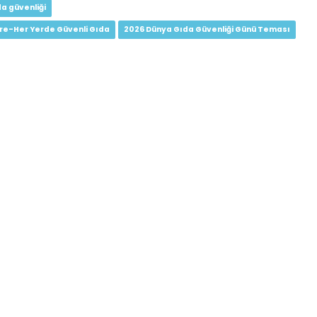
a güvenliği
re-Her Yerde Güvenli Gıda
2026 Dünya Gıda Güvenliği Günü Teması