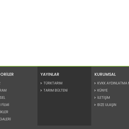
ORİLER
YAYINLAR
KURUMSAL
R
TÜRKTARIM
KVKK AYDINLATMA 
RAM
TARIM BÜLTENİ
KÜNYE
SEL
İLETİŞİM
 FİLMİ
BİZE ULAŞIN
İKLER
GALERİ