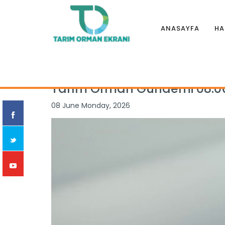
ANASAYFA
HA
Anasayfa
|
Programlar
|
TARIM ORMAN GÜNDEMİ
|
Tarım O
Tarım Orman Gündemi 08.0
08 June Monday, 2026