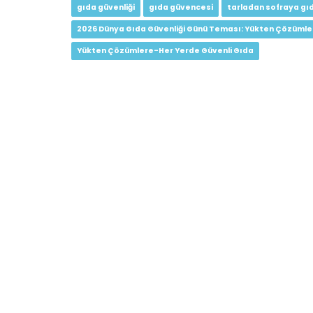
gıda güvenliği
gıda güvencesi
tarladan sofraya gıd
2026 Dünya Gıda Güvenliği Günü Teması: Yükten Çözümle
Yükten Çözümlere-Her Yerde Güvenli Gıda