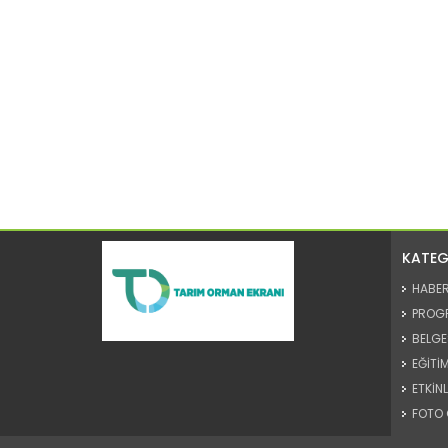
KATEG
HABE
PROG
BELGE
EĞİTİM
ETKİNL
FOTO 