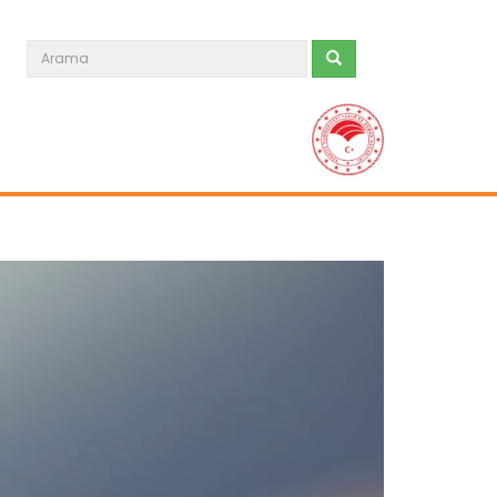
Tarım Orman Gündemi 15.06.2026
“Tarım Orman Gündemi” sektörün
gündemini izleyici ile...
Devamını Oku ->
Tarım Orman Gündemi 12.06.2026