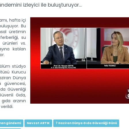
emini izleyici ile buluşturuyor…
ı, hafta içi
buluşuyor. Bu
sal üretimin
eferberliği, su
 ürünleri vs.
ayına katılan
or.
lüm stüdyo
itüsü Kurucu
aziran Dünya
a güvencesi,
da Güvenliği
venli Gıda,
gıda arzının
verildi.
man gündemi
Nevzat ARTIK
7 Haziran Dünya Gıda Güvenliği Günü