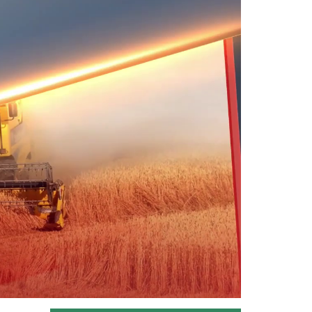
“Tarım Orman Gündemi” sektörün
gündemini izleyici ile...
Devamını Oku ->
Tarım Orman Gündemi 11.06.2026
“Tarım Orman Gündemi” sektörün
gündemini izleyici ile...
Devamını Oku ->