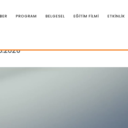
BER
PROGRAM
BELGESEL
EĞİTİM FİLMİ
ETKİNLİK
rman Gündemi 08.06.2026
6.2026