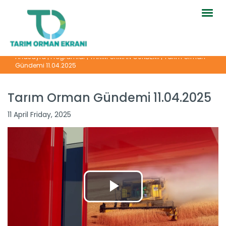
Togg
navig
Anasayfa
|
Programlar
|
TARIM ORMAN GÜNDEMİ
|
Tarım Orman
Gündemi 11.04.2025
Tarım Orman Gündemi 11.04.2025
11 April Friday, 2025