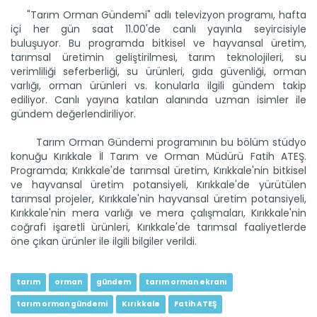
"Tarım Orman Gündemi" adlı televizyon programı, hafta
içi her gün saat 11.00'de canlı yayınla seyircisiyle
buluşuyor. Bu programda bitkisel ve hayvansal üretim,
tarımsal üretimin geliştirilmesi, tarım teknolojileri, su
verimliliği seferberliği, su ürünleri, gıda güvenliği, orman
varlığı, orman ürünleri vs. konularla ilgili gündem takip
Tarım Orman Gündemi 12.06.2026
ediliyor. Canlı yayına katılan alanında uzman isimler ile
“Tarım Orman Gündemi” sektörün gündemini izleyici ile...
gündem değerlendiriliyor.
Devamını Oku ->
Tarım Orman Gündemi programının bu bölüm stüdyo
konuğu Kırıkkale İl Tarım ve Orman Müdürü Fatih ATEŞ.
Programda; Kırıkkale'de tarımsal üretim, Kırıkkale'nin bitkisel
ve hayvansal üretim potansiyeli, Kırıkkale'de yürütülen
tarımsal projeler, Kırıkkale'nin hayvansal üretim potansiyeli,
Kırıkkale'nin mera varlığı ve mera çalışmaları, Kırıkkale'nin
coğrafi işaretli ürünleri, Kırıkkale'de tarımsal faaliyetlerde
öne çıkan ürünler ile ilgili bilgiler verildi.
Tarım Orman Gündemi 11.06.2026
“Tarım Orman Gündemi” sektörün gündemini izleyici ile...
tarım
orman
gündem
tarım orman ekranı
Devamını Oku ->
tarım orman gündemi
Kırıkkale
Fatih ATEŞ