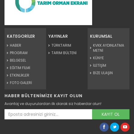
Tarım Orman Gündemi 15.06.2026
“Tarım Orman Gündemi” sektörün gündemini izleyici ile...
KATEGORİLER
YAYINLAR
KURUMSAL
Devamını Oku ->
HABER
TÜRKTARIM
KVKK AYDINLATMA
METNİ
PROGRAM
TARIM BÜLTENİ
KÜNYE
BELGESEL
İLETİŞİM
EĞİTİM FİLMİ
BİZE ULAŞIN
ETKİNLİKLER
FOTO GALERİ
HABER BÜLTENİMİZE KAYIT OLUN
Tarım Orman Gündemi 12.06.2026
Avantaj ve duyurulardan ilk olarak siz haberdar olun!
“Tarım Orman Gündemi” sektörün gündemini izleyici ile...
Devamını Oku ->
KAYIT OL