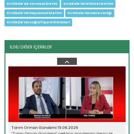
Kırıkkale'de tarımsal üretim
Kırıkkale'nin bitkisel üretimi
Kırıkkale'nin hayvansal üretimi
Kırıkkale'nin mera varlığı
Kırıkkale'nin coğrafi işaretli ürünleri
İLGİLİ DİĞER İÇERİKLER
Tarım Orman Gündemi 10.06.2026
“Tarım Orman Gündemi” sektörün gündemini izleyici ile...
Devamını Oku ->
Tarım Orman Gündemi 19.06.2026
“Tarım Orman Gündemi” sektörün gündemini izleyici ile...