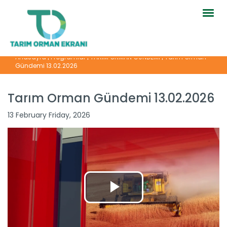
Togg
navig
Anasayfa
|
Programlar
|
TARIM ORMAN GÜNDEMİ
|
Tarım Orman
Gündemi 13.02.2026
Tarım Orman Gündemi 13.02.2026
13 February Friday, 2026