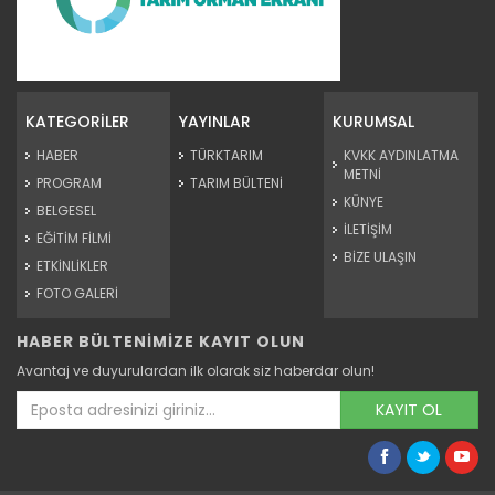
Tarım Orman Gündemi 15.06.2026
“Tarım Orman Gündemi” sektörün gündemini izleyici ile...
KATEGORİLER
YAYINLAR
KURUMSAL
Devamını Oku ->
HABER
TÜRKTARIM
KVKK AYDINLATMA
METNİ
PROGRAM
TARIM BÜLTENİ
KÜNYE
BELGESEL
İLETİŞİM
EĞİTİM FİLMİ
BİZE ULAŞIN
ETKİNLİKLER
FOTO GALERİ
HABER BÜLTENİMİZE KAYIT OLUN
Tarım Orman Gündemi 12.06.2026
Avantaj ve duyurulardan ilk olarak siz haberdar olun!
“Tarım Orman Gündemi” sektörün gündemini izleyici ile...
Devamını Oku ->
KAYIT OL