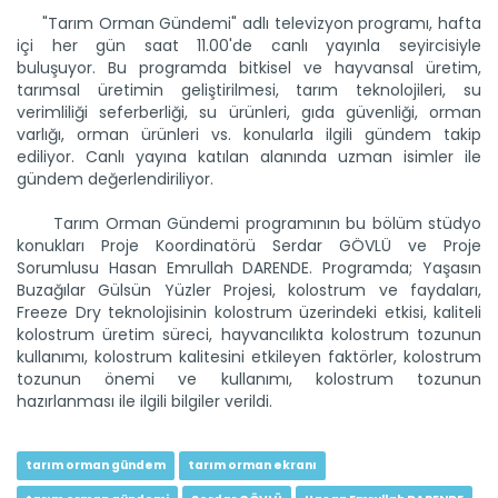
"Tarım Orman Gündemi" adlı televizyon programı, hafta
içi her gün saat 11.00'de canlı yayınla seyircisiyle
buluşuyor. Bu programda bitkisel ve hayvansal üretim,
tarımsal üretimin geliştirilmesi, tarım teknolojileri, su
verimliliği seferberliği, su ürünleri, gıda güvenliği, orman
Tarım Orman Gündemi 12.06.2026
varlığı, orman ürünleri vs. konularla ilgili gündem takip
“Tarım Orman Gündemi” sektörün gündemini izleyici ile...
ediliyor. Canlı yayına katılan alanında uzman isimler ile
Devamını Oku ->
gündem değerlendiriliyor.
Tarım Orman Gündemi programının bu bölüm stüdyo
konukları Proje Koordinatörü Serdar GÖVLÜ ve Proje
Sorumlusu Hasan Emrullah DARENDE. Programda; Yaşasın
Buzağılar Gülsün Yüzler Projesi, kolostrum ve faydaları,
Freeze Dry teknolojisinin kolostrum üzerindeki etkisi, kaliteli
kolostrum üretim süreci, hayvancılıkta kolostrum tozunun
kullanımı, kolostrum kalitesini etkileyen faktörler, kolostrum
tozunun önemi ve kullanımı, kolostrum tozunun
hazırlanması ile ilgili bilgiler verildi.
Tarım Orman Gündemi 11.06.2026
“Tarım Orman Gündemi” sektörün gündemini izleyici ile...
Devamını Oku ->
tarım orman gündem
tarım orman ekranı