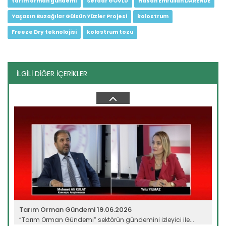
tarım orman gündemi
Serdar GÖVLÜ
Hasan Emrullah DARENDE
Yaşasın Buzağılar Gülsün Yüzler Projesi
kolostrum
Freeze Dry teknolojisi
kolostrum tozu
İLGİLİ DİĞER İÇERİKLER
Tarım Orman Gündemi 10.06.2026
“Tarım Orman Gündemi” sektörün gündemini izleyici ile...
Devamını Oku ->
Tarım Orman Gündemi 19.06.2026
“Tarım Orman Gündemi” sektörün gündemini izleyici ile...