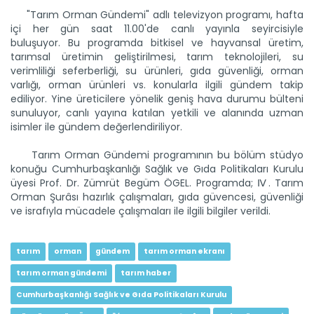
"Tarım Orman Gündemi" adlı televizyon programı, hafta
içi her gün saat 11.00'de canlı yayınla seyircisiyle
buluşuyor. Bu programda bitkisel ve hayvansal üretim,
tarımsal üretimin geliştirilmesi, tarım teknolojileri, su
Tarım Orman Gündemi 12.06.2026
verimliliği seferberliği, su ürünleri, gıda güvenliği, orman
“Tarım Orman Gündemi” sektörün gündemini izleyici ile...
varlığı, orman ürünleri vs. konularla ilgili gündem takip
Devamını Oku ->
ediliyor. Yine üreticilere yönelik geniş hava durumu bülteni
sunuluyor, canlı yayına katılan yetkili ve alanında uzman
isimler ile gündem değerlendiriliyor.
Tarım Orman Gündemi programının bu bölüm stüdyo
konuğu Cumhurbaşkanlığı Sağlık ve Gıda Politikaları Kurulu
üyesi Prof. Dr. Zümrüt Begüm ÖGEL. Programda; Ⅳ. Tarım
Orman Şurâsı hazırlık çalışmaları, gıda güvencesi, güvenliği
ve israfıyla mücadele çalışmaları ile ilgili bilgiler verildi.
Tarım Orman Gündemi 11.06.2026
“Tarım Orman Gündemi” sektörün gündemini izleyici ile...
tarım
orman
gündem
tarım orman ekranı
Devamını Oku ->
tarım orman gündemi
tarım haber
Cumhurbaşkanlığı Sağlık ve Gıda Politikaları Kurulu