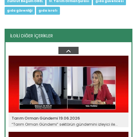
Zümrüt Begüm ÖGEL
Ⅳ. Tarım Orman Şurâsı
gıda güvencesi
gıda güvenliği
gıda israfı
İLGİLİ DİĞER İÇERİKLER
Tarım Orman Gündemi 10.06.2026
“Tarım Orman Gündemi” sektörün gündemini izleyici ile...
Devamını Oku ->
Tarım Orman Gündemi 19.06.2026
“Tarım Orman Gündemi” sektörün gündemini izleyici ile...
Devamını Oku ->