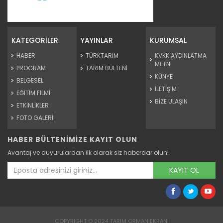
Tarım Orman Gündemi 15.06.2026
“Tarım Orman Gündemi” sektörün gündemini izleyici ile...
KATEGORİLER
YAYINLAR
KURUMSAL
Devamını Oku ->
HABER
TÜRKTARIM
KVKK AYDINLATMA
METNİ
PROGRAM
TARIM BÜLTENİ
KÜNYE
BELGESEL
İLETİŞİM
EĞİTİM FİLMİ
BİZE ULAŞIN
ETKİNLİKLER
FOTO GALERİ
HABER BÜLTENİMİZE KAYIT OLUN
Tarım Orman Gündemi 12.06.2026
Avantaj ve duyurulardan ilk olarak siz haberdar olun!
“Tarım Orman Gündemi” sektörün gündemini izleyici ile...
Devamını Oku ->
KAYIT OL
COPYRIGHT © 2024 TARIM ORMAN EKRANI