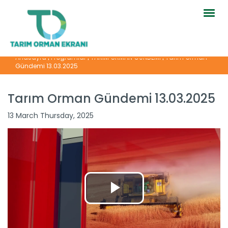
Togg
navig
Anasayfa
|
Programlar
|
TARIM ORMAN GÜNDEMİ
|
Tarım Orman
Gündemi 13.03.2025
Tarım Orman Gündemi 13.03.2025
13 March Thursday, 2025