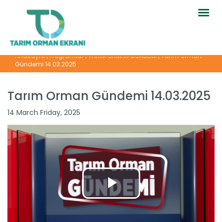
Togg
navig
Anasayfa
|
Programlar
|
TARIM ORMAN GÜNDEMİ
|
Tarım Orman
Gündemi 14.03.2025
Tarım Orman Gündemi 14.03.2025
14 March Friday, 2025