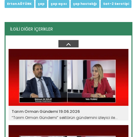
Ertan AĞTÜRK
şap
şap aşısı
şap hastalığı
Sat-2 Serotipi
İLGİLİ DİĞER İÇERİKLER
Tarım Orman Gündemi 10.06.2026
“Tarım Orman Gündemi” sektörün gündemini izleyici ile...
Devamını Oku ->
Tarım Orman Gündemi 19.06.2026
“Tarım Orman Gündemi” sektörün gündemini izleyici ile...
Devamını Oku ->