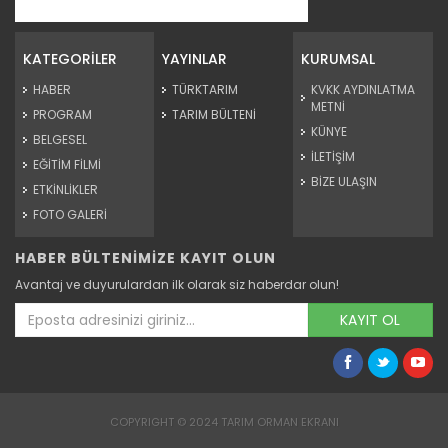
Tarım Orman Gündemi 15.06.2026
“Tarım Orman Gündemi” sektörün gündemini izleyici ile...
KATEGORİLER
YAYINLAR
KURUMSAL
Devamını Oku ->
HABER
TÜRKTARIM
KVKK AYDINLATMA
METNİ
PROGRAM
TARIM BÜLTENİ
KÜNYE
BELGESEL
İLETİŞİM
EĞİTİM FİLMİ
BİZE ULAŞIN
ETKİNLİKLER
FOTO GALERİ
HABER BÜLTENİMİZE KAYIT OLUN
Tarım Orman Gündemi 12.06.2026
Avantaj ve duyurulardan ilk olarak siz haberdar olun!
“Tarım Orman Gündemi” sektörün gündemini izleyici ile...
Devamını Oku ->
KAYIT OL
COPYRIGHT © 2024 TARIM ORMAN EKRANI