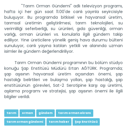
"Tarım Orman Gündemi" adlı televizyon programı,
hafta içi her gün saat 11.00'de canlı yayınla seyircisiyle
buluşuyor. Bu programda bitkisel ve hayvansal üretim,
Tarım Orman Gündemi 12.06.2026
tarımsal üretimin geliştirilmesi, tarım teknolojileri, su
“Tarım Orman Gündemi” sektörün gündemini izleyici ile...
verimliliği seferberliği, su ürünleri, gıda güvenliği, orman
Devamını Oku ->
varlığı, orman ürünleri vs. konularla ilgili gündem takip
ediliyor. Yine üreticilere yönelik geniş hava durumu bülteni
sunuluyor, canlı yayına katılan yetkili ve alanında uzman
isimler ile gündem değerlendiriliyor.
Tarım Orman Gündemi programının bu bölüm stüdyo
konuğu Şap Enstitüsü Müdürü Ertan AĞTÜRK. Programda;
şap aşısının hayvansal üretim açısından önemi, şap
hastalığı belirtileri ve bulaşma yolları, şap hastalığı, şap
enstitüsünün görevleri, Sat-2 Serotipine karşı aşı üretimi,
Tarım Orman Gündemi 11.06.2026
aşılama programı ve stratejisi, şap aşısının önemi ile ilgili
“Tarım Orman Gündemi” sektörün gündemini izleyici ile...
bilgiler verildi.
Devamını Oku ->
tarım
orman
gündem
tarım orman ekranı
tarım orman gündemi
tarım haber
Şap Enstitüsü