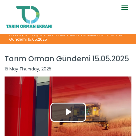
Togg
navig
Anasayfa
|
Programlar
|
TARIM ORMAN GÜNDEMİ
|
Tarım Orman
Gündemi 15.05.2025
Tarım Orman Gündemi 15.05.2025
15 May Thursday, 2025