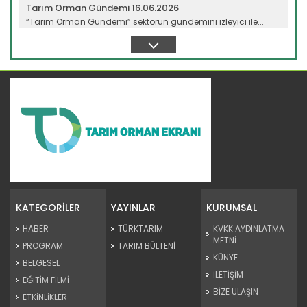
Tarım Orman Gündemi 16.06.2026
“Tarım Orman Gündemi” sektörün gündemini izleyici ile...
Devamını Oku ->
Tarım Orman Gündemi 15.06.2026
“Tarım Orman Gündemi” sektörün gündemini izleyici ile...
KATEGORİLER
YAYINLAR
KURUMSAL
Devamını Oku ->
HABER
TÜRKTARIM
KVKK AYDINLATMA
METNİ
PROGRAM
TARIM BÜLTENİ
KÜNYE
BELGESEL
İLETİŞİM
EĞİTİM FİLMİ
BİZE ULAŞIN
ETKİNLİKLER