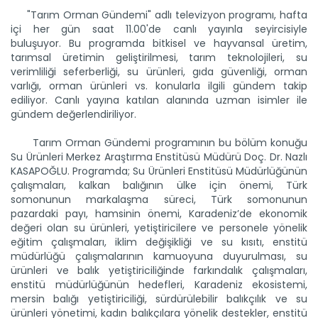
"Tarım Orman Gündemi" adlı televizyon programı, hafta
içi her gün saat 11.00'de canlı yayınla seyircisiyle
buluşuyor. Bu programda bitkisel ve hayvansal üretim,
Tarım Orman Gündemi 15.06.2026
tarımsal üretimin geliştirilmesi, tarım teknolojileri, su
“Tarım Orman Gündemi” sektörün gündemini izleyici ile...
verimliliği seferberliği, su ürünleri, gıda güvenliği, orman
Devamını Oku ->
varlığı, orman ürünleri vs. konularla ilgili gündem takip
ediliyor. Canlı yayına katılan alanında uzman isimler ile
gündem değerlendiriliyor.
Tarım Orman Gündemi programının bu bölüm konuğu
Su Ürünleri Merkez Araştırma Enstitüsü Müdürü Doç. Dr. Nazlı
KASAPOĞLU. Programda; Su Ürünleri Enstitüsü Müdürlüğünün
çalışmaları, kalkan balığının ülke için önemi, Türk
somonunun markalaşma süreci, Türk somonunun
pazardaki payı, hamsinin önemi, Karadeniz’de ekonomik
Tarım Orman Gündemi 12.06.2026
değeri olan su ürünleri, yetiştiricilere ve personele yönelik
“Tarım Orman Gündemi” sektörün gündemini izleyici ile...
eğitim çalışmaları, iklim değişikliği ve su kısıtı, enstitü
Devamını Oku ->
müdürlüğü çalışmalarının kamuoyuna duyurulması, su
ürünleri ve balık yetiştiriciliğinde farkındalık çalışmaları,
enstitü müdürlüğünün hedefleri, Karadeniz ekosistemi,
mersin balığı yetiştiriciliği, sürdürülebilir balıkçılık ve su
ürünleri yönetimi, kadın balıkçılara yönelik destekler, enstitü