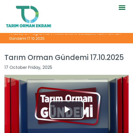
Togg
navig
Anasayfa
|
Programlar
|
TARIM ORMAN GÜNDEMİ
|
Tarım Orman
Gündemi 17.10.2025
Tarım Orman Gündemi 17.10.2025
17 October Friday, 2025