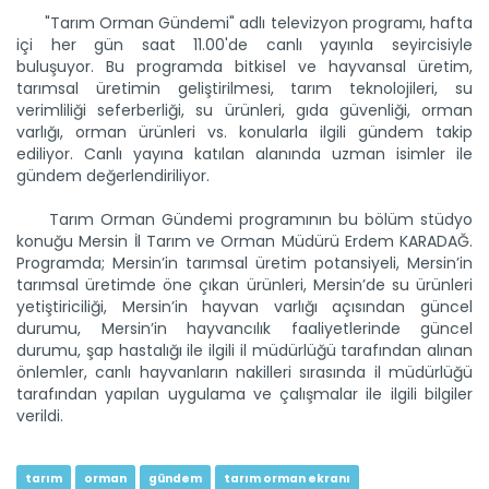
"Tarım Orman Gündemi" adlı televizyon programı, hafta
içi her gün saat 11.00'de canlı yayınla seyircisiyle
buluşuyor. Bu programda bitkisel ve hayvansal üretim,
tarımsal üretimin geliştirilmesi, tarım teknolojileri, su
verimliliği seferberliği, su ürünleri, gıda güvenliği, orman
varlığı, orman ürünleri vs. konularla ilgili gündem takip
ediliyor. Canlı yayına katılan alanında uzman isimler ile
gündem değerlendiriliyor.
Tarım Orman Gündemi 12.06.2026
“Tarım Orman Gündemi” sektörün gündemini izleyici ile...
Tarım Orman Gündemi programının bu bölüm stüdyo
Devamını Oku ->
konuğu Mersin İl Tarım ve Orman Müdürü Erdem KARADAĞ.
Programda; Mersin’in tarımsal üretim potansiyeli, Mersin’in
tarımsal üretimde öne çıkan ürünleri, Mersin’de su ürünleri
yetiştiriciliği, Mersin’in hayvan varlığı açısından güncel
durumu, Mersin’in hayvancılık faaliyetlerinde güncel
durumu, şap hastalığı ile ilgili il müdürlüğü tarafından alınan
önlemler, canlı hayvanların nakilleri sırasında il müdürlüğü
tarafından yapılan uygulama ve çalışmalar ile ilgili bilgiler
verildi.
Tarım Orman Gündemi 11.06.2026
“Tarım Orman Gündemi” sektörün gündemini izleyici ile...
tarım
orman
gündem
tarım orman ekranı