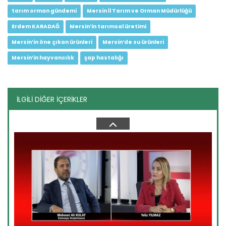
Devamını Oku ->
tarım orman gündemi
Mersin İl Tarım ve Orman Müdürlüğü
Erdem KARADAĞ
Mersin’in tarımsal üretimi
Mersin’in öne çıkan ürünleri
Mersin’de su ürünleri
Mersin’in hayvancılık
şap hastalığı
İLGİLİ DİĞER İÇERİKLER
Tarım Orman Gündemi 10.06.2026
“Tarım Orman Gündemi” sektörün gündemini izleyici ile...
Devamını Oku ->