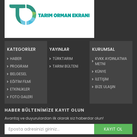
Tarım Orman Gündemi 15.06.2026
“Tarım Orman Gündemi” sektörün gündemini izleyici ile...
KATEGORİLER
YAYINLAR
KURUMSAL
Devamını Oku ->
HABER
TÜRKTARIM
KVKK AYDINLATMA
METNİ
PROGRAM
TARIM BÜLTENİ
KÜNYE
BELGESEL
İLETİŞİM
EĞİTİM FİLMİ
BİZE ULAŞIN
ETKİNLİKLER
FOTO GALERİ
HABER BÜLTENİMİZE KAYIT OLUN
Tarım Orman Gündemi 12.06.2026
Avantaj ve duyurulardan ilk olarak siz haberdar olun!
“Tarım Orman Gündemi” sektörün gündemini izleyici ile...
Devamını Oku ->
KAYIT OL