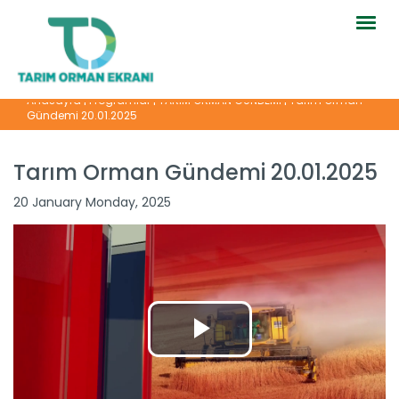
Togg
navig
Anasayfa
|
Programlar
|
TARIM ORMAN GÜNDEMİ
|
Tarım Orman
Gündemi 20.01.2025
Tarım Orman Gündemi 20.01.2025
20 January Monday, 2025