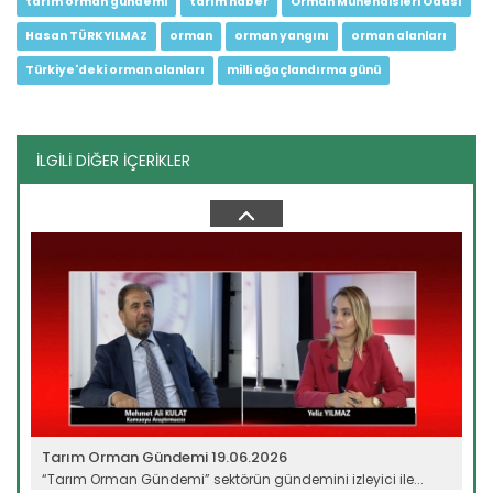
tarım orman gündemi
tarım haber
Orman Mühendisleri Odası
Hasan TÜRKYILMAZ
orman
orman yangını
orman alanları
Türkiye'deki orman alanları
milli ağaçlandırma günü
İLGİLİ DİĞER İÇERİKLER
Tarım Orman Gündemi 10.06.2026
“Tarım Orman Gündemi” sektörün gündemini izleyici ile...
Devamını Oku ->
Tarım Orman Gündemi 19.06.2026
“Tarım Orman Gündemi” sektörün gündemini izleyici ile...