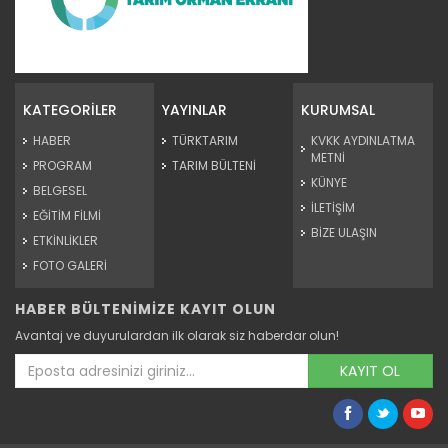
Tarım Orman Gündemi 15.06.2026
“Tarım Orman Gündemi” sektörün gündemini izleyici ile...
KATEGORİLER
YAYINLAR
KURUMSAL
Devamını Oku ->
HABER
TÜRKTARIM
KVKK AYDINLATMA
METNİ
PROGRAM
TARIM BÜLTENİ
KÜNYE
BELGESEL
İLETİŞİM
EĞİTİM FİLMİ
BİZE ULAŞIN
ETKİNLİKLER
FOTO GALERİ
HABER BÜLTENİMİZE KAYIT OLUN
Tarım Orman Gündemi 12.06.2026
Avantaj ve duyurulardan ilk olarak siz haberdar olun!
“Tarım Orman Gündemi” sektörün gündemini izleyici ile...
Devamını Oku ->
KAYIT OL