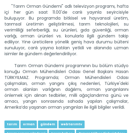
"Tarım Orman Gündemi" adlı televizyon programı, hafta
içi her gün saat 11.00'de canlı yayınla seyircisiyle
buluşuyor. Bu programda bitkisel ve hayvansal üretim,
tarımsal üretimin geliştirilmesi, tarım teknolojileri, su
verimliliği seferberliği, su ürünleri, gıda güvenliği, orman
Tarım Orman Gündemi 12.06.2026
varlığı, orman ürünleri vs. konularla ilgili gündem takip
“Tarım Orman Gündemi” sektörün gündemini izleyici ile...
ediliyor. Yine üreticilere yönelik geniş hava durumu bülteni
Devamını Oku ->
sunuluyor, canlı yayına katılan yetkili ve alanında uzman
isimler ile gündem değerlendiriliyor.
Tarım Orman Gündemi programının bu bölüm stüdyo
konuğu Orman Mühendisleri Odası Genel Başkanı Hasan
TÜRKYILMAZ. Programda; Orman Mühendisleri Odası
çalışmaları, orman yangını çıkış nedenleri, Türkiye'deki
orman alanları varlığının dağılımı, orman yangınlarını
önlemek için alınan tedbirler, milli ağaçlandırma günü ve
amacı, yangın sonrasında sahada yapılan çalışmalar,
Amerika’da yaşanan orman yangınları ile ilgili bilgiler verildi.
Tarım Orman Gündemi 11.06.2026
“Tarım Orman Gündemi” sektörün gündemini izleyici ile...
Devamını Oku ->
tarım
orman
gündem
webtarımtv