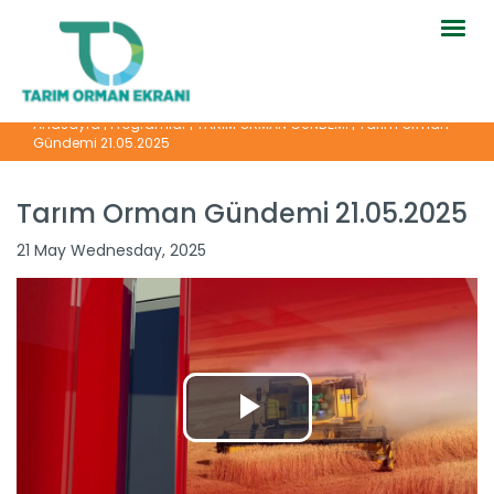
Togg
navig
Anasayfa
|
Programlar
|
TARIM ORMAN GÜNDEMİ
|
Tarım Orman
Gündemi 21.05.2025
Tarım Orman Gündemi 21.05.2025
21 May Wednesday, 2025