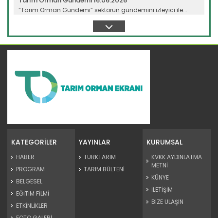
Tarım Orman Gündemi 16.06.2026
“Tarım Orman Gündemi” sektörün gündemini izleyici ile...
Devamını Oku ->
Tarım Orman Gündemi 15.06.2026
“Tarım Orman Gündemi” sektörün gündemini izleyici ile...
KATEGORİLER
YAYINLAR
KURUMSAL
Devamını Oku ->
HABER
TÜRKTARIM
KVKK AYDINLATMA
METNİ
PROGRAM
TARIM BÜLTENİ
KÜNYE
BELGESEL
İLETİŞİM
EĞİTİM FİLMİ
BİZE ULAŞIN
ETKİNLİKLER
FOTO GALERİ