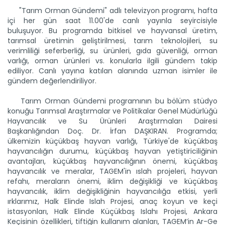
"Tarım Orman Gündemi" adlı televizyon programı, hafta
içi her gün saat 11.00'de canlı yayınla seyircisiyle
Tarım Orman Gündemi 15.06.2026
buluşuyor. Bu programda bitkisel ve hayvansal üretim,
“Tarım Orman Gündemi” sektörün gündemini izleyici ile...
tarımsal üretimin geliştirilmesi, tarım teknolojileri, su
Devamını Oku ->
verimliliği seferberliği, su ürünleri, gıda güvenliği, orman
varlığı, orman ürünleri vs. konularla ilgili gündem takip
ediliyor. Canlı yayına katılan alanında uzman isimler ile
gündem değerlendiriliyor.
Tarım Orman Gündemi programının bu bölüm stüdyo
konuğu Tarımsal Araştırmalar ve Politikalar Genel Müdürlüğü
Hayvancılık ve Su Ürünleri Araştırmaları Dairesi
Başkanlığından Doç. Dr. İrfan DAŞKIRAN. Programda;
ülkemizin küçükbaş hayvan varlığı, Türkiye'de küçükbaş
Tarım Orman Gündemi 12.06.2026
hayvancılığın durumu, küçükbaş hayvan yetiştiriciliğinin
“Tarım Orman Gündemi” sektörün gündemini izleyici ile...
avantajları, küçükbaş hayvancılığının önemi, küçükbaş
hayvancılık ve meralar, TAGEM'in ıslah projeleri, hayvan
Devamını Oku ->
refahı, meraların önemi, iklim değişikliği ve küçükbaş
hayvancılık, iklim değişikliğinin hayvancılığa etkisi, yerli
ırklarımız, Halk Elinde Islah Projesi, anaç koyun ve keçi
istasyonları, Halk Elinde Küçükbaş Islahı Projesi, Ankara
Keçisinin özellikleri, tiftiğin kullanım alanları, TAGEM’in Ar-Ge