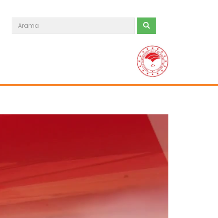
Tarım Orman Gündemi 15.06.2026
“Tarım Orman Gündemi” sektörün
gündemini izleyici ile...
Devamını Oku ->
Tarım Orman Gündemi 12.06.2026