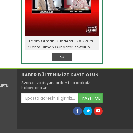
Tarım Orman Gündemi 16.06.2026
“Tarım Orman Gündemi” sektörün
gündemini izleyici ile...
Devamını Oku ->
HABER BÜLTENİMİZE KAYIT OLUN
Avantaj ve duyurulardan ilk olarak siz
METNİ
haberdar olun!
KAYIT OL
Tarım Orman Gündemi 15.06.2026
“Tarım Orman Gündemi” sektörün
gündemini izleyici ile...
Devamını Oku ->