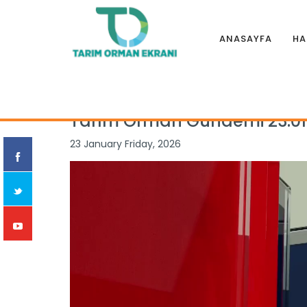
ANASAYFA
HA
Anasayfa
|
Programlar
|
TARIM ORMAN GÜNDEMİ
|
Tarım O
Tarım Orman Gündemi 23.01
23 January Friday, 2026