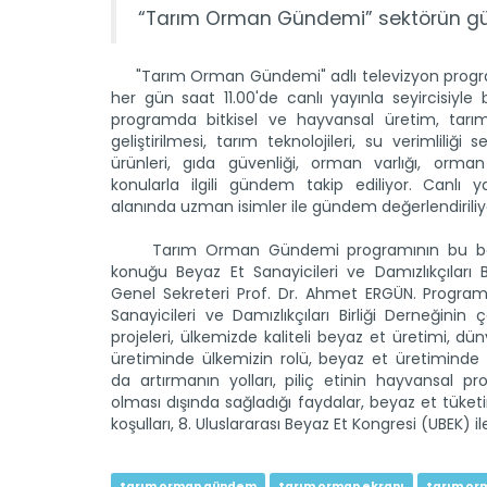
“Tarım Orman Gündemi” sektörün günd
"Tarım Orman Gündemi" adlı televizyon program
her gün saat 11.00'de canlı yayınla seyircisiyle 
programda bitkisel ve hayvansal üretim, tarım
geliştirilmesi, tarım teknolojileri, su verimliliği s
ürünleri, gıda güvenliği, orman varlığı, orman
konularla ilgili gündem takip ediliyor. Canlı y
alanında uzman isimler ile gündem değerlendiriliy
Tarım Orman Gündemi programının bu bö
konuğu Beyaz Et Sanayicileri ve Damızlıkçıları Bi
Genel Sekreteri Prof. Dr. Ahmet ERGÜN. Program
Sanayicileri ve Damızlıkçıları Birliği Derneğinin 
projeleri, ülkemizde kaliteli beyaz et üretimi, dün
üretiminde ülkemizin rolü, beyaz et üretiminde 
da artırmanın yolları, piliç etinin hayvansal pr
olması dışında sağladığı faydalar, beyaz et tüket
koşulları, 8. Uluslararası Beyaz Et Kongresi (UBEK) ile il
tarım orman gündem
tarım orman ekranı
tarım or