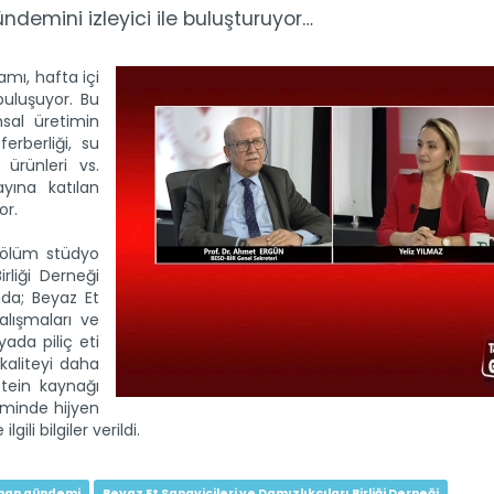
emini izleyici ile buluşturuyor…
ı, hafta içi
buluşuyor. Bu
sal üretimin
eferberliği, su
 ürünleri vs.
ayına katılan
or.
lüm stüdyo
rliği Derneği
da; Beyaz Et
çalışmaları ve
yada piliç eti
kaliteyi daha
otein kaynağı
iminde hijyen
gili bilgiler verildi.
man gündemi
Beyaz Et Sanayicileri ve Damızlıkçıları Birliği Derneği