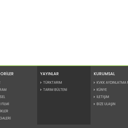
ORİLER
YAYINLAR
KURUMSAL
R
TÜRKTARIM
KVKK AYDINLATMA 
RAM
TARIM BÜLTENİ
KÜNYE
SEL
İLETİŞİM
 FİLMİ
BİZE ULAŞIN
İKLER
GALERİ