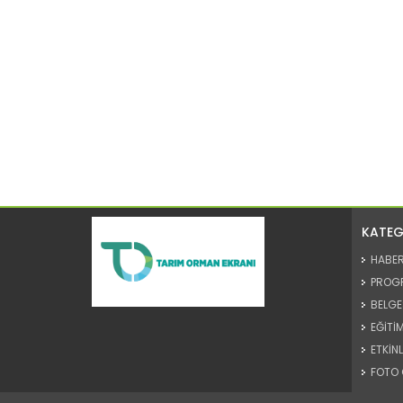
KATEG
HABE
PROG
BELGE
EĞİTİM
ETKİNL
FOTO 