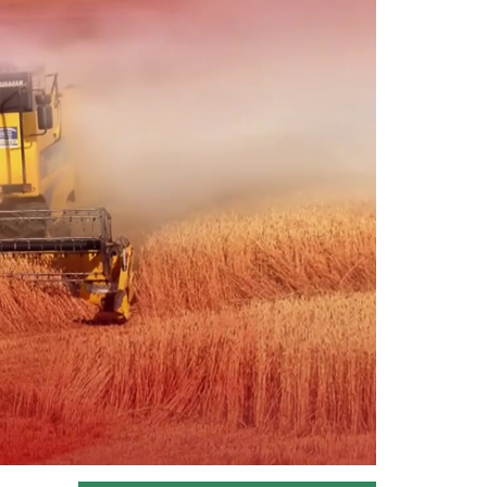
“Tarım Orman Gündemi” sektörün
gündemini izleyici ile...
Devamını Oku ->
Tarım Orman Gündemi 11.06.2026
“Tarım Orman Gündemi” sektörün
gündemini izleyici ile...
Devamını Oku ->