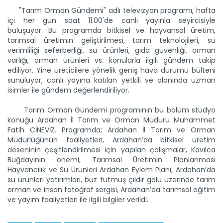
Devamını Oku ->
"Tarım Orman Gündemi" adlı televizyon programı, hafta
içi her gün saat 11.00'de canlı yayınla seyircisiyle
buluşuyor. Bu programda bitkisel ve hayvansal üretim,
tarımsal üretimin geliştirilmesi, tarım teknolojileri, su
verimliliği seferberliği, su ürünleri, gıda güvenliği, orman
varlığı, orman ürünleri vs. konularla ilgili gündem takip
ediliyor. Yine üreticilere yönelik geniş hava durumu bülteni
sunuluyor, canlı yayına katılan yetkili ve alanında uzman
isimler ile gündem değerlendiriliyor.
Tarım Orman Gündemi 12.06.2026
Tarım Orman Gündemi programının bu bölüm stüdyo
“Tarım Orman Gündemi” sektörün gündemini izleyici ile...
konuğu Ardahan İl Tarım ve Orman Müdürü Muhammet
Fatih CİNEVİZ. Programda; Ardahan İl Tarım ve Orman
Devamını Oku ->
Müdürlüğünün faaliyetleri, Ardahan’da bitkisel üretim
deseninin çeşitlendirilmesi için yapılan çalışmalar, Kavılca
Buğdayının önemi, Tarımsal Üretimin Planlanması
Hayvancılık ve Su Ürünleri Ardahan Eylem Planı, Ardahan’da
su ürünleri yatırımları, buz tutmuş çıldır gölü üzerinde tarım
orman ve insan fotoğraf sergisi, Ardahan’da tarımsal eğitim
ve yayım faaliyetleri ile ilgili bilgiler verildi.