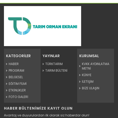
Tarım Orman Gündemi 15.06.2026
“Tarım Orman Gündemi” sektörün gündemini izleyici ile...
KATEGORİLER
YAYINLAR
KURUMSAL
Devamını Oku ->
HABER
TÜRKTARIM
KVKK AYDINLATMA
METNİ
PROGRAM
TARIM BÜLTENİ
KÜNYE
BELGESEL
İLETİŞİM
EĞİTİM FİLMİ
BİZE ULAŞIN
ETKİNLİKLER
FOTO GALERİ
HABER BÜLTENİMİZE KAYIT OLUN
Tarım Orman Gündemi 12.06.2026
Avantaj ve duyurulardan ilk olarak siz haberdar olun!
“Tarım Orman Gündemi” sektörün gündemini izleyici ile...