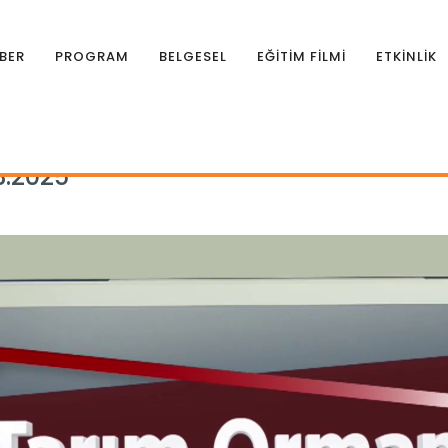
BER
PROGRAM
BELGESEL
EĞİTİM FİLMİ
ETKİNLİK
rman Gündemi 28.03.2025
.2025