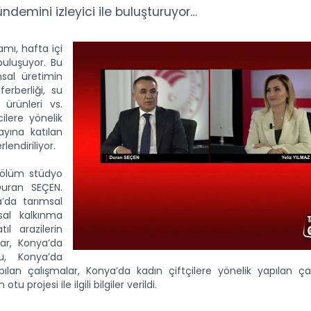
emini izleyici ile buluşturuyor…
ı, hafta içi
buluşuyor. Bu
sal üretimin
eferberliği, su
 ürünleri vs.
cilere yönelik
yına katılan
endiriliyor.
lüm stüdyo
uran SEÇEN.
’da tarımsal
sal kalkınma
ıl arazilerin
lar, Konya’da
u, Konya’da
lan çalışmalar, Konya’da kadın çiftçilere yönelik yapılan çal
projesi ile ilgili bilgiler verildi.