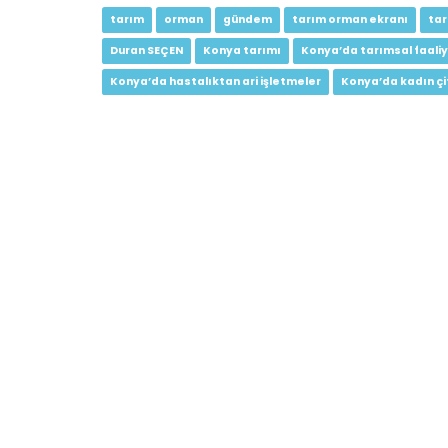
tarım
orman
gündem
tarım orman ekranı
ta
Duran SEÇEN
Konya tarımı
Konya’da tarımsal faaliy
Konya’da hastalıktan ari işletmeler
Konya’da kadın çif