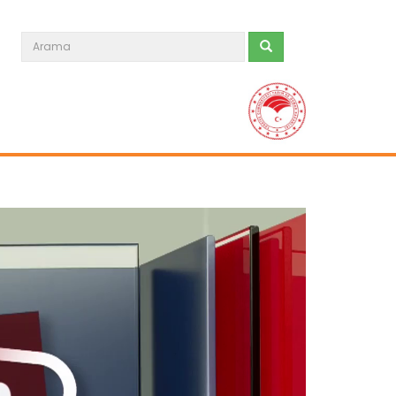
Tarım Orman Gündemi 15.06.2026
“Tarım Orman Gündemi” sektörün
gündemini izleyici ile...
Devamını Oku ->
Tarım Orman Gündemi 12.06.2026