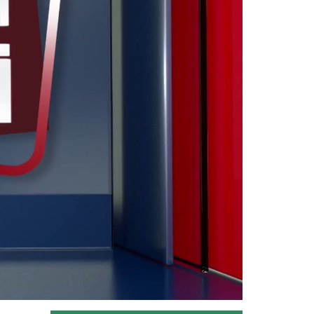
“Tarım Orman Gündemi” sektörün
gündemini izleyici ile...
Devamını Oku ->
Tarım Orman Gündemi 11.06.2026
“Tarım Orman Gündemi” sektörün
gündemini izleyici ile...
Devamını Oku ->