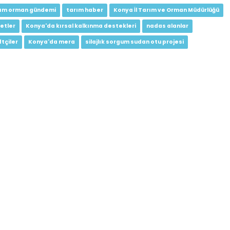
rım orman gündemi
tarım haber
Konya İl Tarım ve Orman Müdürlüğü
etler
Konya'da kırsal kalkınma destekleri
nadas alanlar
tçiler
Konya'da mera
silajlık sorgum sudan otu projesi