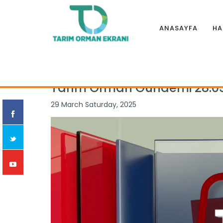
ANASAYFA
HA
Anasayfa
|
Programlar
|
TARIM ORMAN GÜNDEMİ
|
Tarım O
Tarım Orman Gündemi 28.03
29 March Saturday, 2025