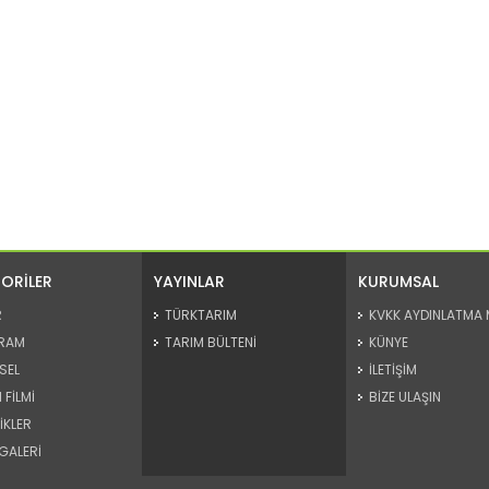
ORİLER
YAYINLAR
KURUMSAL
R
TÜRKTARIM
KVKK AYDINLATMA 
RAM
TARIM BÜLTENİ
KÜNYE
SEL
İLETİŞİM
 FİLMİ
BİZE ULAŞIN
İKLER
GALERİ