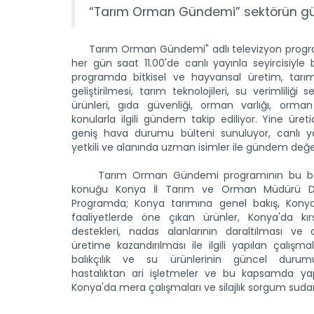
“Tarım Orman Gündemi” sektörün günd
Tarım Orman Gündemi" adlı televizyon program
her gün saat 11.00'de canlı yayınla seyircisiyle 
programda bitkisel ve hayvansal üretim, tarım
geliştirilmesi, tarım teknolojileri, su verimliliği s
ürünleri, gıda güvenliği, orman varlığı, orman
konularla ilgili gündem takip ediliyor. Yine üreti
geniş hava durumu bülteni sunuluyor, canlı ya
yetkili ve alanında uzman isimler ile gündem değerl
Tarım Orman Gündemi programının bu bö
konuğu Konya İl Tarım ve Orman Müdürü D
Programda; Konya tarımına genel bakış, Konya
faaliyetlerde öne çıkan ürünler, Konya'da kır
destekleri, nadas alanlarının daraltılması ve at
üretime kazandırılması ile ilgili yapılan çalışma
balıkçılık ve su ürünlerinin güncel durum
hastalıktan ari işletmeler ve bu kapsamda yapı
Konya'da mera çalışmaları ve silajlık sorgum sudan otu 