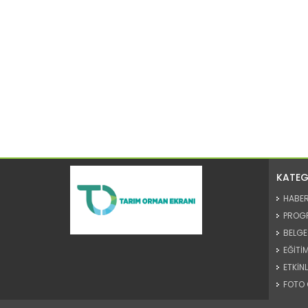
KATEG
HABE
PROG
BELGE
EĞİTİM
ETKİNL
FOTO 