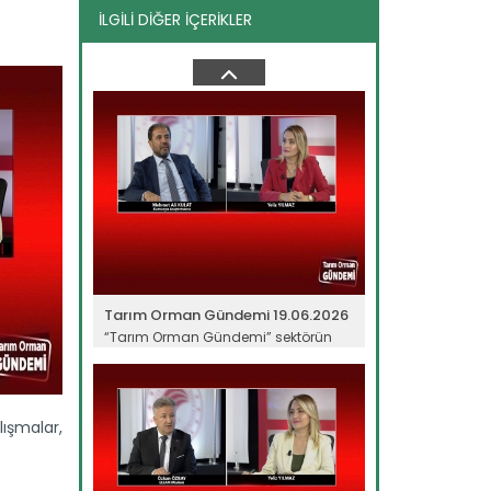
İLGİLİ DİĞER İÇERİKLER
Tarım Orman Gündemi 10.06.2026
“Tarım Orman Gündemi” sektörün
gündemini izleyici ile...
Devamını Oku ->
Tarım Orman Gündemi 19.06.2026
“Tarım Orman Gündemi” sektörün
gündemini izleyici ile...
Devamını Oku ->
ışmalar,