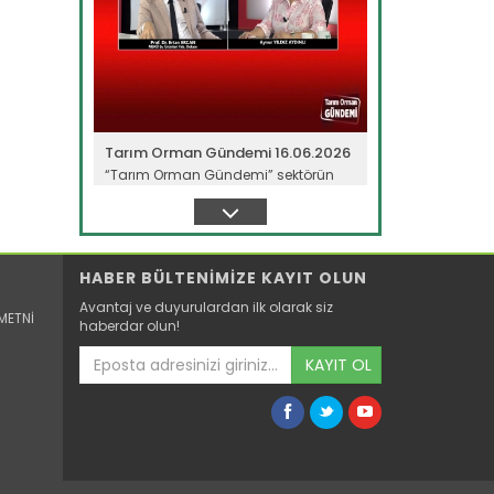
Tarım Orman Gündemi 16.06.2026
“Tarım Orman Gündemi” sektörün
gündemini izleyici ile...
Devamını Oku ->
HABER BÜLTENİMİZE KAYIT OLUN
Avantaj ve duyurulardan ilk olarak siz
METNİ
haberdar olun!
KAYIT OL
Tarım Orman Gündemi 15.06.2026
“Tarım Orman Gündemi” sektörün
gündemini izleyici ile...
Devamını Oku ->