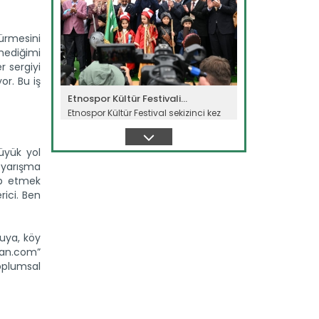
sürmesini
mediğimi
r sergiyi
or. Bu iş
Etnospor Kültür Festivali...
Etnospor Kültür Festival sekizinci kez
kapılarını açtı. Tarım ve...
Devamını Oku ->
üyük yol
u yarışma
ip etmek
ici. Ben
uya, köy
nsan.com”
toplumsal
Tarım Liderleri Zirvesinde...
Dünya Çiftçiler günü Bursa’da
düzenlenen “Tarım Liderleri...
Devamını Oku ->