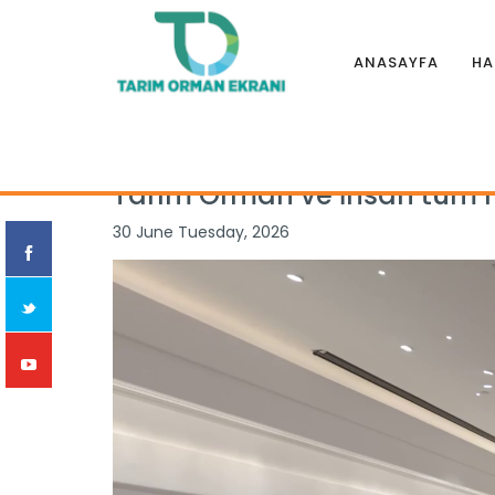
ANASAYFA
HA
Anasayfa
|
Haberler
|
Özel Haber
|
Tarım Orman ve İnsan t
Tarım Orman ve İnsan tüm re
30 June Tuesday, 2026