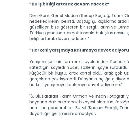
“Bu iş birliği artarak devam edecek”
DenizBank Genel Müdürü Recep Baştuğ, Tarım Orman
hedeflediklerini belirtti. Baştuğ şu açıklamala
güzellikleri bize gösteren bir sergi. Tarım ve Orm
Türkiye genelinde birçok insanla buluşturmasını ç
birliği artarak devam edecek.”
“Herkesi yarışmaya katılmaya davet ediyor
Yarışma jürisinin en renkli üyelerinden Perih
katettiğini söyledi. Yücel, sözlerini şöyle sürdür
küçücük bir kuştu, artık kartal oldu, artık çok
gerçekten çok kıymetli. Dünyanın açlığa gidiyor
herkesi yarışmaya katılmaya davet ediyorum.”
16. Uluslararası Tarım Orman ve İnsan Fotoğraf 
hayatına dair anlatacak hikayesi olan tün fotoğra
adresine gönderebilir. Bu yıl "Kadının Emeği, Ta
duyarlılığın gelişmesini amaçlıyor.