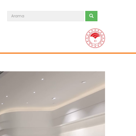
Tarım Liderleri Zirvesinde...
Dünya Çiftçiler günü Bursa’da
düzenlenen “Tarım Liderleri...
Devamını Oku ->
Cumhurbaşkanlığı külliyesi...