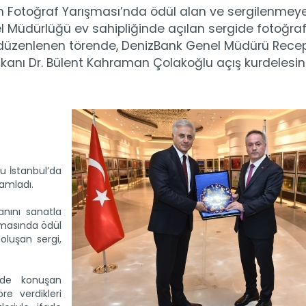
an Fotoğraf Yarışması’nda ödül alan ve sergilenmey
 Müdürlüğü ev sahipliğinde açılan sergide fotoğra
de düzenlenen törende, DenizBank Genel Müdürü Rece
şkanı Dr. Bülent Kahraman Çolakoğlu açış kurdelesin
u İstanbul’da
amladı.
nını sanatla
masında ödül
luşan sergi,
inde konuşan
e verdikleri