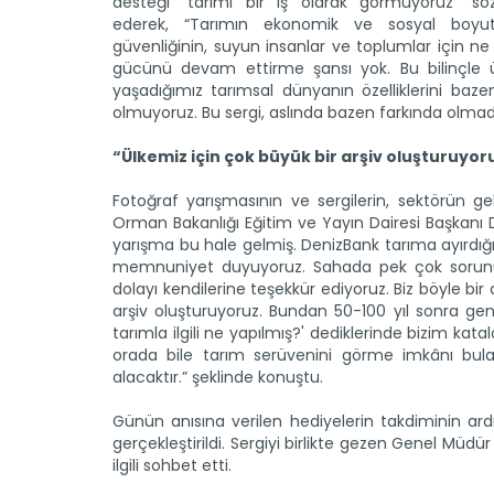
desteği “tarımı bir iş olarak görmüyoruz” sözl
ederek, “Tarımın ekonomik ve sosyal boyutl
güvenliğinin, suyun insanlar ve toplumlar için ne
gücünü devam ettirme şansı yok. Bu bilinçle
yaşadığımız tarımsal dünyanın özelliklerini b
olmuyoruz. Bu sergi, aslında bazen farkında olmadan
“Ülkemiz için çok büyük bir arşiv oluşturuyor
Fotoğraf yarışmasının ve sergilerin, sektörün g
Orman Bakanlığı Eğitim ve Yayın Dairesi Başkanı Dr.
yarışma bu hale gelmiş. DenizBank tarıma ayırdığ
memnuniyet duyuyoruz. Sahada pek çok sorunun 
dolayı kendilerine teşekkür ediyoruz. Biz böyle b
arşiv oluşturuyoruz. Bundan 50-100 yıl sonra gen
tarımla ilgili ne yapılmış?' dediklerinde bizim kata
orada bile tarım serüvenini görme imkânı bulac
alacaktır.” şeklinde konuştu.
Günün anısına verilen hediyelerin takdiminin ardı
gerçekleştirildi. Sergiyi birlikte gezen Genel Müdü
ilgili sohbet etti.