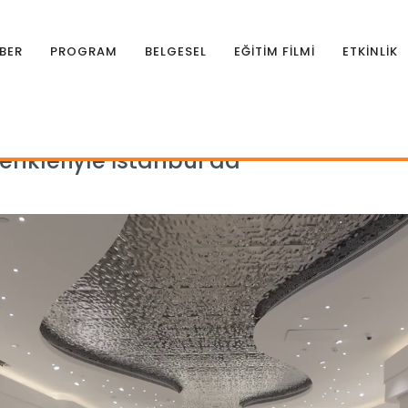
BER
PROGRAM
BELGESEL
EĞİTİM FİLMİ
ETKİNLİK
üm renkleriyle İstanbul’da
nkleriyle İstanbul’da