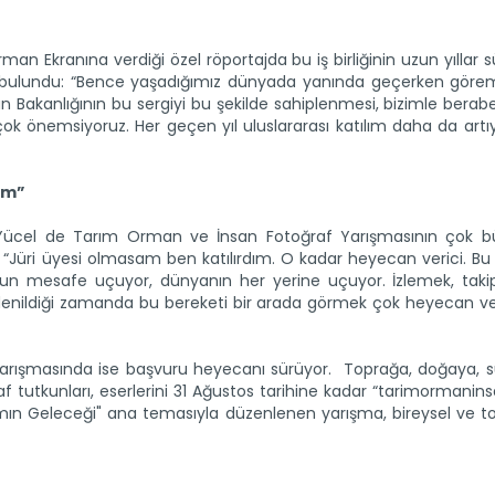
 Ekranına verdiği özel röportajda bu iş birliğinin uzun yıllar 
rda bulundu: “Bence yaşadığımız dünyada yanında geçerken göre
an Bakanlığının bu sergiyi bu şekilde sahiplenmesi, bizimle berabe
ok önemsiyoruz. Her geçen yıl uluslararası katılım daha da artıy
um”
an Yücel de Tarım Orman ve İnsan Fotoğraf Yarışmasının çok b
dü: “Jüri üyesi olmasam ben katılırdım. O kadar heyecan verici. B
 uzun mesafe uçuyor, dünyanın her yerine uçuyor. İzlemek, tak
 denildiği zamanda bu bereketi bir arada görmek çok heyecan ver
yarışmasında ise başvuru heyecanı sürüyor. Toprağa, doğaya, s
f tutkunları, eserlerini 31 Ağustos tarihine kadar “tarimormani
rımın Geleceği" ana temasıyla düzenlenen yarışma, bireysel ve 