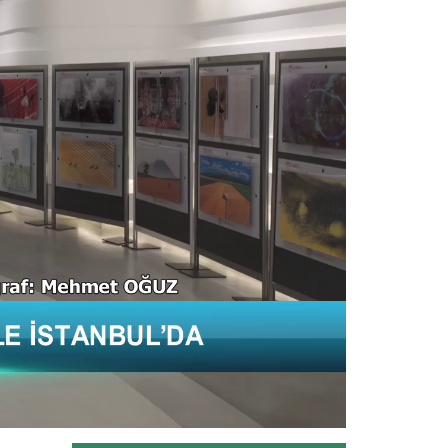
Toprağı emekle bereketlendiren
çiftçiler Ankara’da buluştu. Dünya...
Devamını Oku ->
Yeni filo 'yeşil vatan'...
Orman teşkilatının gücüne güç
katacak yeni araçlar törenle göreve...
Devamını Oku ->