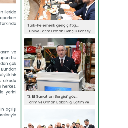
n ileride
yaparken
farkında
Türk-Felemenk genç çiftçi...
Türkiye Tarım Orman Gençlik Konseyi
ile Hollanda Genç Tarım...
Devamını Oku ->
Tarım ve
 bugün bu
ardan çok
. Bundan
büyük bir
Bu ülkede
n herkes,
e yerini
‘3. El Sanatları Sergisi’ göz...
Tarım ve Orman Bakanlığı Eğitim ve
Yayın Dairesi Başkanlığına...
n açılışı
Devamını Oku ->
releriyle