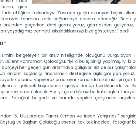
eriyle ifade
arının, gıda
 ifade ettiğinin farkındayız. Tarımda güçlü olmayan hiçbir ülkeni
 ülkemizin tarımına katkı sağlamaya devam edeceğiz. Bunu 
azen önünden geçerken dahi görmüyoruz, görmezden geliyoruz, 
 yaşadığımız cenneti, ıskaladıklarımızı bize gösteriyor.” dedi.
uz”
elişimini belgeleyen bir arşiv niteliğinde olduğunu vurgulayan 
 Bülent Kahraman Çolakoğlu, “İyi ki bu iş birliği yapılmış, iyi ki
ı bütçeyi her geçen gün artırmaya çalışıyor. Biz de bu çalışmal
onların sağladığı finansman desteğiyle aşıldığını görüyoruz
ir duyarlılıkla bunu yapıyoruz ama aynı zamanda ülkemiz için çok 
çlerimiz, gelecek kuşaklarımız geriye dönüp baktıklarında ve '
loglarımız orada olacak. Her yıl çıkardığımız bu katalogları taraya
ak. Fotoğraf belgedir ve burada yapılan çalışmalar arşivlerd
ndan 15. Uluslararası Tarım Orman ve İnsan Yarışması" sergisini
r Baştuğ ve Başkan Çolakoğlu eserleri tek tek inceledi, fotoğraf ka