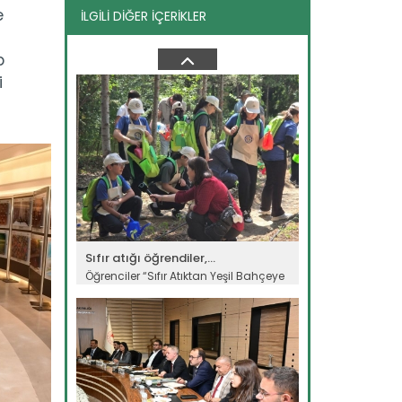
e
İLGİLİ DİĞER İÇERİKLER
Hayata dokunan protokole...
f
Tarım İşletmeleri Genel Müdürlüğü ile
p
Ceza ve Tevkifevleri Genel...
i
Devamını Oku ->
Sıfır atığı öğrendiler,...
Öğrenciler “Sıfır Atıktan Yeşil Bahçeye
Eğitim Projesi” ile sıfır...
Devamını Oku ->