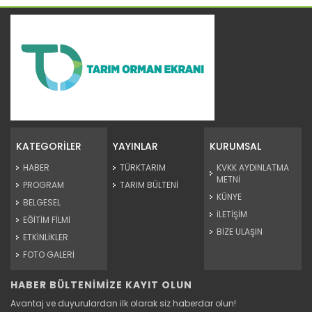
Tarım Liderleri Zirvesinde...
Dünya Çiftçiler günü Bursa’da düzenlenen “Tarım Liderleri...
KATEGORİLER
YAYINLAR
KURUMSAL
Devamını Oku ->
HABER
TÜRKTARIM
KVKK AYDINLATMA
METNİ
PROGRAM
TARIM BÜLTENİ
KÜNYE
BELGESEL
İLETİŞİM
EĞİTİM FİLMİ
BİZE ULAŞIN
ETKİNLİKLER
FOTO GALERİ
HABER BÜLTENİMİZE KAYIT OLUN
Cumhurbaşkanlığı külliyesi...
Avantaj ve duyurulardan ilk olarak siz haberdar olun!
Toprağı emekle bereketlendiren çiftçiler Ankara’da buluştu.