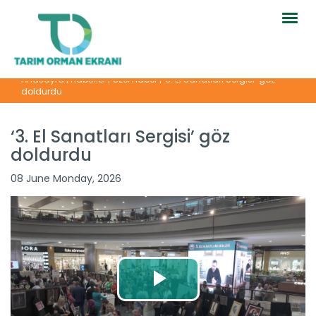
Togg
navig
Anasayfa
|
Haberler
|
Özel Haber
|
‘3. El Sanatları Sergisi’ göz
doldurdu
‘3. El Sanatları Sergisi’ göz
doldurdu
08 June Monday, 2026