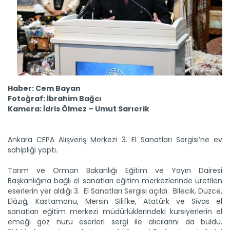
Haber: Cem Bayan
Fotoğraf: İbrahim Bağcı
Kamera: İdris Ölmez – Umut Sarıerik
Ankara CEPA Alışveriş Merkezi 3. El Sanatları Sergisi’ne ev
sahipliği yaptı.
Tarım ve Orman Bakanlığı Eğitim ve Yayın Dairesi
Başkanlığına bağlı el sanatları eğitim merkezlerinde üretilen
eserlerin yer aldığı 3. El Sanatları Sergisi açıldı. Bilecik, Düzce,
Elâzığ, Kastamonu, Mersin Silifke, Atatürk ve Sivas el
sanatları eğitim merkezi müdürlüklerindeki kursiyerlerin el
Tarım Liderleri Zirvesinde...
emeği göz nuru eserleri sergi ile alıcılarını da buldu.
Dünya Çiftçiler günü Bursa’da düzenlenen “Tarım Liderleri...