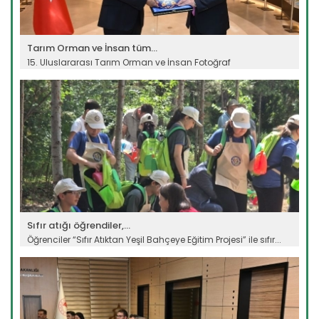
Tarım Orman ve İnsan tüm...
15. Uluslararası Tarım Orman ve İnsan Fotoğraf
Yarışması’nda ödül...
Devamını Oku ->
Sıfır atığı öğrendiler,...
Öğrenciler “Sıfır Atıktan Yeşil Bahçeye Eğitim Projesi” ile sıfır...
Devamını Oku ->