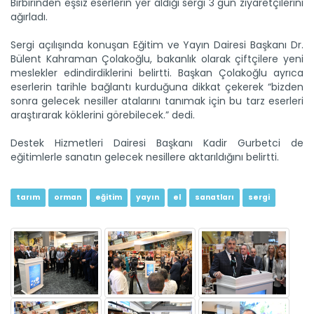
Birbirinden eşsiz eserlerin yer aldığı sergi 3 gün ziyaretçilerini
Devamını Oku ->
ağırladı.
Sergi açılışında konuşan Eğitim ve Yayın Dairesi Başkanı Dr.
Bülent Kahraman Çolakoğlu, bakanlık olarak çiftçilere yeni
meslekler edindirdiklerini belirtti. Başkan Çolakoğlu ayrıca
eserlerin tarihle bağlantı kurduğuna dikkat çekerek “bizden
sonra gelecek nesiller atalarını tanımak için bu tarz eserleri
araştırarak köklerini görebilecek.” dedi.
Destek Hizmetleri Dairesi Başkanı Kadir Gurbetci de
Cumhurbaşkanlığı külliyesi...
eğitimlerle sanatın gelecek nesillere aktarıldığını belirtti.
Toprağı emekle bereketlendiren çiftçiler Ankara’da buluştu.
Dünya...
Devamını Oku ->
tarım
orman
eğitim
yayın
el
sanatları
sergi