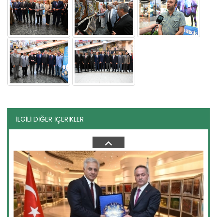
Yeni filo 'yeşil vatan'...
Orman teşkilatının gücüne güç katacak yeni araçlar törenle
göreve...
Devamını Oku ->
İLGİLİ DİĞER İÇERİKLER
Hayata dokunan protokole...
Tarım İşletmeleri Genel Müdürlüğü ile Ceza ve Tevkifevleri
Genel...
Devamını Oku ->