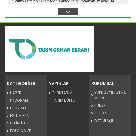
“Tarım Orman Gündemi” sektörün gündemini izleyici ile
buluşturuyor…
Devamını Oku ->
Tarım Orman Gündemi 07.04.2026
“Tarım Orman Gündemi” sektörün gündemini izleyici ile
buluşturuyor…
KATEGORİLER
YAYINLAR
KURUMSAL
Devamını Oku ->
HABER
TÜRKTARIM
KVKK AYDINLATMA
METNİ
PROGRAM
TARIM BÜLTENİ
KÜNYE
BELGESEL
İLETİŞİM
EĞİTİM FİLMİ
BİZE ULAŞIN
ETKİNLİKLER
FOTO GALERİ