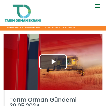
Togg
navig
Anasayfa
|
Programlar
|
TARIM ORMAN GÜNDEMİ
Tarım Orman Gündemi
30.05.2024