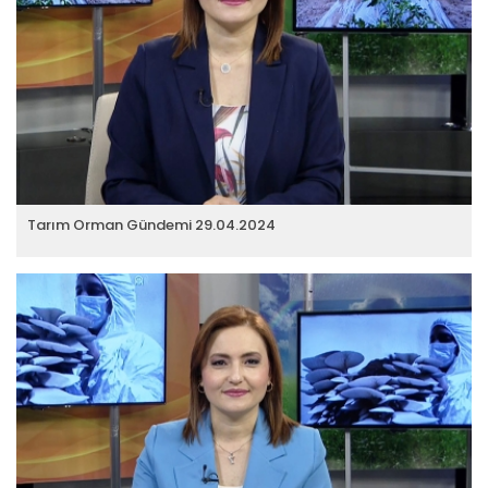
Tarım Orman Gündemi 07.04.2026
“Tarım Orman Gündemi” sektörün gündemini izleyici ile
buluşturuyor…
Devamını Oku ->
Tarım Orman Gündemi 29.04.2024
Tarım Orman Gündemi 05.05.2026
“Tarım Orman Gündemi” sektörün gündemini izleyici ile
buluşturuyor…
Devamını Oku ->