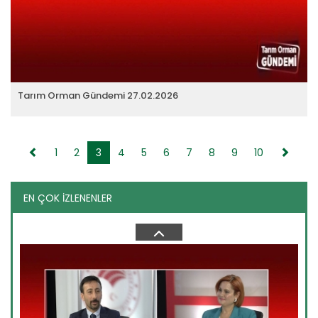
Tarım Orman Gündemi 13.02.2026
“Tarım Orman Gündemi” sektörün gündemini izleyici ile
buluşturuyor…
Devamını Oku ->
Tarım Orman Gündemi 27.02.2026
1
2
3
4
5
6
7
8
9
10
EN ÇOK İZLENENLER
Tarım Orman Gündemi 04.03.2026
“Tarım Orman Gündemi” sektörün gündemini izleyici ile
buluşturuyor…
Devamını Oku ->