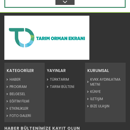
Devamını Oku ->
Tarım Orman Gündemi 07.04.2026
“Tarım Orman Gündemi” sektörün gündemini izleyici ile
buluşturuyor…
KATEGORİLER
YAYINLAR
KURUMSAL
Devamını Oku ->
HABER
TÜRKTARIM
KVKK AYDINLATMA
METNİ
PROGRAM
TARIM BÜLTENİ
KÜNYE
BELGESEL
İLETİŞİM
EĞİTİM FİLMİ
BİZE ULAŞIN
ETKİNLİKLER
FOTO GALERİ
HABER BÜLTENİMİZE KAYIT OLUN