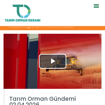
Togg
navig
Anasayfa
|
Programlar
|
TARIM ORMAN GÜNDEMİ
Tarım Orman Gündemi
02.04.2026