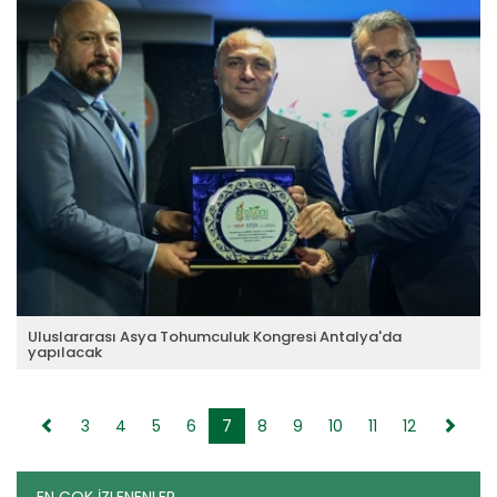
Bakanı İbrahim...
Devamını Oku ->
Arap taylarından 40 milyon...
Tarım İşletmeleri Genel Müdürlüğü safkan Arap tayı
satışından 39 milyon 500...
Devamını Oku ->
Uluslararası Asya Tohumculuk Kongresi Antalya'da
yapılacak
Antalya kış aylarında yapılacak önemli bir toplantıya
hazırlanıyor. Türkiye’de ilk kez düzenlenecek Uluslararası Asya
Tohumculuk Kongresi için Antalya Ticaret Borsası’nda bu önemli
buluşmaya ilişkin bir basın toplantısı düzenlendi.
3
4
5
6
7
8
9
10
11
12
Devamını Oku ->