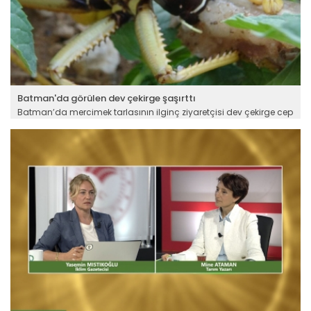
Batman'da görülen dev çekirge şaşırttı
Batman’da mercimek tarlasının ilginç ziyaretçisi dev çekirge cep
telefonu kamerası ile kaydedildi. Çiftçiler, mercimek hasadı
yaptıkları sırada fark ettikleri dev çekirgeyi inceleyip besledikten
sonra doğal ortamına bıraktılar.
Devamını Oku ->