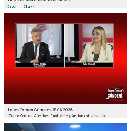
Devamını Oku ->
TİGEM'den damızlık desteği
İşletmelerinde 400 binden fazla küçük ve büyükbaş hayvan
barındıran TİGEM...
Devamını Oku ->
Tarım Orman Gündemi 18.06.2026
“Tarım Orman Gündemi” sektörün gündemini izleyici ile
buluşturuyor…
Bakan Yumaklı Kıbrıs’ta
Devamını Oku ->
Kuzey Kıbrıs Türk Cumhuriyeti’ni ziyaret eden Tarım ve Orman