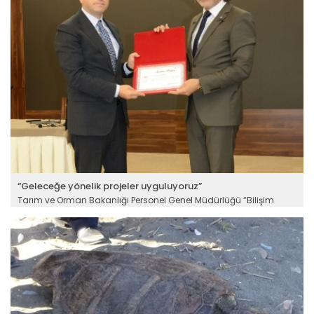
“Geleceğe yönelik projeler uyguluyoruz”
Tarım ve Orman Bakanlığı Personel Genel Müdürlüğü “Bilişim
Çağında Gençlik” konulu seminere ev sahipliği yaptı. Yaptığı
sunumda bilişim çağına dair önemli paylaşımlarda bulunan
Prof. Dr. Halis Aydemir, dijital çağda gençlerin bilgiyle, bilimle
buluşmasının önemine vurgu yaptı.
Devamını Oku ->