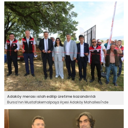
Adaköy merası ıslah edilip üretime kazandırıldı
Bursa’nın Mustafakemalpaşa ilçesi Adaköy Mahallesi'nde
hayvancılığın geliştirilmesi ve üreticilerin yem ihtiyacının
karşılanmasına katkı sağlamak amacıyla yürütülen Çayır Mera
Islah ve Amenajman Projesi tamamlandı.
Devamını Oku ->