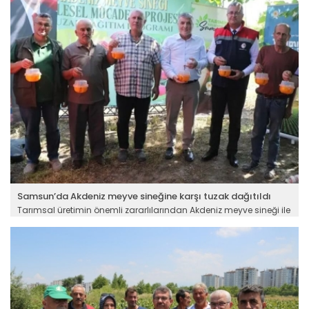
Devamını Oku ->
Samsun’da Akdeniz meyve sineğine karşı tuzak dağıtıldı
Tarımsal üretimin önemli zararlılarından Akdeniz meyve sineği ile
biyoteknik mücadele için üreticilere tuzaklar dağıtıldı. Programda
tuzakların nasıl kullanılacağına dair de çiftçiler bilgilendirildi.
Devamını Oku ->