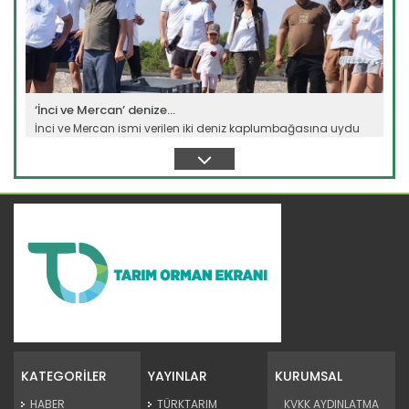
‘İnci ve Mercan’ denize...
İnci ve Mercan ismi verilen iki deniz kaplumbağasına uydu
cihazı takıldı....
Devamını Oku ->
TİGEM'den damızlık desteği
İşletmelerinde 400 binden fazla küçük ve büyükbaş hayvan
barındıran TİGEM...
KATEGORİLER
YAYINLAR
KURUMSAL
Devamını Oku ->
HABER
TÜRKTARIM
KVKK AYDINLATMA