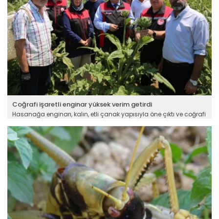
Coğrafi işaretli enginar yüksek verim getirdi
Hasanağa enginarı, kalın, etli çanak yapısıyla öne çıktı ve coğrafi
işaret tescili aldı. Bursa’dan geniş bir pazara gönderilen enginar
kendine has lezzetiyle Türkiye'nin en kaliteli çeşitleri arasında
gösteriliyor. Üretimi ve verimi her yıl artış gösteren bu kıymetli
ürünün hasadı tarlada düzenlenen etkinlikle yapıldı.
Devamını Oku ->