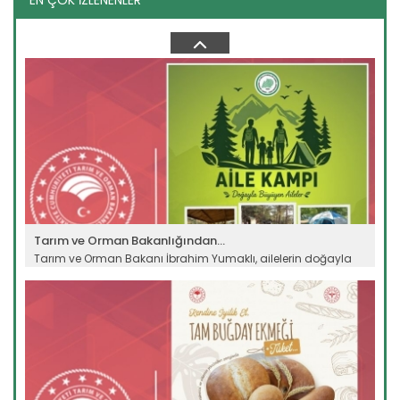
EN ÇOK İZLENENLER
Bakan Yumaklı kayısı hasadına...
Tarım ve Orman Bakanı İbrahim Yumaklı Malatya’da
temaslarda bulundu, kayısı...
Devamını Oku ->
Tarım ve Orman Bakanlığından...
Tarım ve Orman Bakanı İbrahim Yumaklı, ailelerin doğayla
bağlarını...
Devamını Oku ->