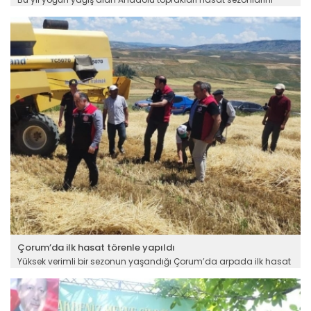
verimle karşılıyor. Adıyamanlı hububat üreticileri de geçen yıla
göre rekoltenin iki kat artış gösterdiğini belirtiyor.
Devamını Oku ->
Çorum’da ilk hasat törenle yapıldı
Yüksek verimli bir sezonun yaşandığı Çorum’da arpada ilk hasat
Boztepe Köyü’nde düzenlenen programla yapıldı. İl Tarım ve
Orman Müdürlüğünün saha çalışmaları ve denetimleri ile kalite
ve verim kaybı yaşamayan üreticiler hasattan yüksek verim
bekliyor.