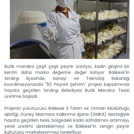
Butik mandıra çeşit çeşit peynir üretiyor, kadın girişimi bir
kentin daha marka değerine değer katıyor. Balıkesir'in
Sındırgı ilçesinde, Sanayi ve Teknoloji Bakanlığı
koordinasyonunda "50 Peynirli Şehrim" projesi kapsamında
hayata geçirilen Sındırgı Belediyesi Butik Mandıra Tesisi
üretime başladı.
Projenin yürütücüsü Balıkesir İl Tarım ve Orman Müdürlüğü
işbirliği, Güney Marmara Kalkınma Ajansı (GMKA) desteğiyle
hayata geçirilen tesis, bölgedeki kadın istihdamını artırmayı,
yerel üretimi desteklemeyi ve Balıkesir'in zengin peynir
kültürünü markalaştırmayı hedefliyor.