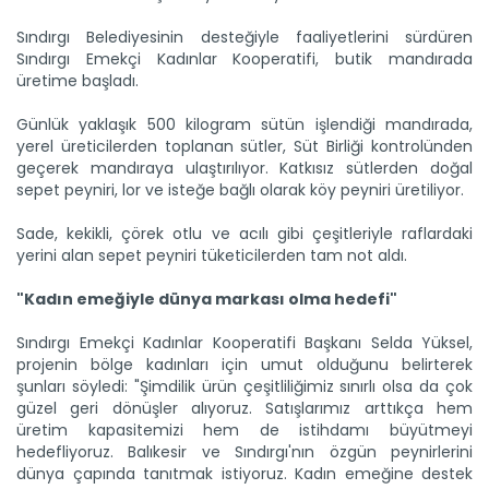
Sındırgı Belediyesinin desteğiyle faaliyetlerini sürdüren
Taşköprü sarımsağı...
Sındırgı Emekçi Kadınlar Kooperatifi, butik mandırada
Taşköprü Belediyesince bu yıl 36'ncısı düzenlenen
üretime başladı.
Uluslararası...
Devamını Oku ->
Günlük yaklaşık 500 kilogram sütün işlendiği mandırada,
yerel üreticilerden toplanan sütler, Süt Birliği kontrolünden
geçerek mandıraya ulaştırılıyor. Katkısız sütlerden doğal
sepet peyniri, lor ve isteğe bağlı olarak köy peyniri üretiliyor.
Sade, kekikli, çörek otlu ve acılı gibi çeşitleriyle raflardaki
yerini alan sepet peyniri tüketicilerden tam not aldı.
"Kadın emeğiyle dünya markası olma hedefi"
Sulama projesinde sona...
Tarım ve Orman Bakanlığı Devlet Su İşleri Genel
Sındırgı Emekçi Kadınlar Kooperatifi Başkanı Selda Yüksel,
Müdürlüğünün...
projenin bölge kadınları için umut olduğunu belirterek
Devamını Oku ->
şunları söyledi: "Şimdilik ürün çeşitliliğimiz sınırlı olsa da çok
güzel geri dönüşler alıyoruz. Satışlarımız arttıkça hem
üretim kapasitemizi hem de istihdamı büyütmeyi
hedefliyoruz. Balıkesir ve Sındırgı'nın özgün peynirlerini
dünya çapında tanıtmak istiyoruz. Kadın emeğine destek