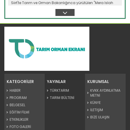
Siirt'te Tarım ve Orman Bakanlığınca yürütülen "Mera Islah
ve...
Devamını Oku ->
Taşköprü sarımsağı...
Taşköprü Belediyesince bu yıl 36'ncısı düzenlenen
Uluslararası...
KATEGORİLER
YAYINLAR
KURUMSAL
Devamını Oku ->
HABER
TÜRKTARIM
KVKK AYDINLATMA
METNİ
PROGRAM
TARIM BÜLTENİ
KÜNYE
BELGESEL
İLETİŞİM
EĞİTİM FİLMİ
BİZE ULAŞIN
ETKİNLİKLER
FOTO GALERİ