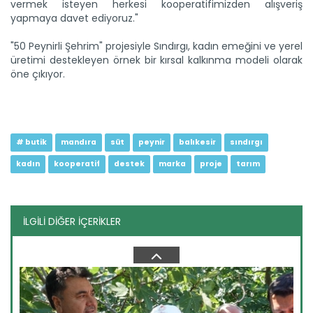
vermek isteyen herkesi kooperatifimizden alışveriş
yapmaya davet ediyoruz."
"50 Peynirli Şehrim" projesiyle Sındırgı, kadın emeğini ve yerel
üretimi destekleyen örnek bir kırsal kalkınma modeli olarak
Genç girişimci devlet...
öne çıkıyor.
Erzincan’ın Tercan ilçesinde üniversite eğitimini
tamamladıktan...
Devamını Oku ->
# butik
mandıra
süt
peynir
balıkesir
sındırgı
kadın
kooperatif
destek
marka
proje
tarım
İLGİLİ DİĞER İÇERİKLER
Kars’ta "Taner" buğdayı ile...
Kars'ta Tarım ve Orman Bakanlığının destekleriyle ekimi
yapılan...
Devamını Oku ->