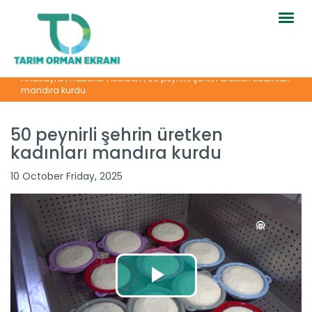
Togg
navig
Anasayfa
|
Haberler
|
İllerden
|
50 peynirli şehrin üretken kadınları
mandıra kurdu
50 peynirli şehrin üretken
kadınları mandıra kurdu
10 October Friday, 2025