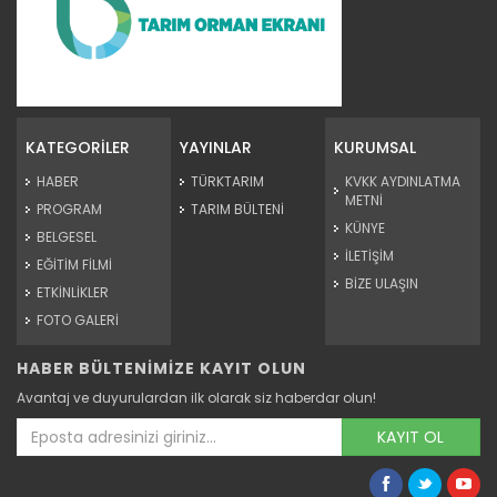
Genç girişimci devlet...
Erzincan’ın Tercan ilçesinde üniversite eğitimini
tamamladıktan...
KATEGORİLER
YAYINLAR
KURUMSAL
Devamını Oku ->
HABER
TÜRKTARIM
KVKK AYDINLATMA
METNİ
PROGRAM
TARIM BÜLTENİ
KÜNYE
BELGESEL
İLETİŞİM
EĞİTİM FİLMİ
BİZE ULAŞIN
ETKİNLİKLER
FOTO GALERİ
HABER BÜLTENİMİZE KAYIT OLUN
Kars’ta "Taner" buğdayı ile...
Avantaj ve duyurulardan ilk olarak siz haberdar olun!
Kars'ta Tarım ve Orman Bakanlığının destekleriyle ekimi
yapılan...
KAYIT OL
Devamını Oku ->