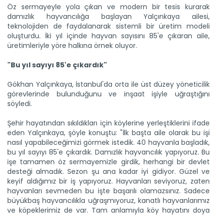
Öz sermayeyle yola çıkan ve modern bir tesis kurarak
damızlık hayvancılığa başlayan Yalçınkaya ailesi,
teknolojiden de faydalanarak sistemli bir üretim modeli
oluşturdu. İki yıl içinde hayvan sayısını 85'e çıkaran aile,
üretimleriyle yöre halkına örnek oluyor.
"Bu yıl sayıyı 85'e çıkardık"
Gökhan Yalçınkaya, İstanbul'da orta ile üst düzey yöneticilik
görevlerinde bulunduğunu ve inşaat işiyle uğraştığını
söyledi.
Şehir hayatından sıkıldıkları için köylerine yerleştiklerini ifade
eden Yalçınkaya, şöyle konuştu: "İlk başta aile olarak bu işi
nasıl yapabileceğimizi görmek istedik. 40 hayvanla başladık,
bu yıl sayıyı 85'e çıkardık. Damızlık hayvancılık yapıyoruz. Bu
işe tamamen öz sermayemizle girdik, herhangi bir devlet
Genç girişimci devlet...
desteği almadık. Sezon şu ana kadar iyi gidiyor. Güzel ve
Erzincan’ın Tercan ilçesinde üniversite eğitimini
keyif aldığımız bir iş yapıyoruz. Hayvanları seviyoruz, zaten
tamamladıktan...
hayvanları sevmeden bu işte başarılı olamazsınız. Sadece
Devamını Oku ->
büyükbaş hayvancılıkla uğraşmıyoruz, kanatlı hayvanlarımız
ve köpeklerimiz de var. Tam anlamıyla köy hayatını doya