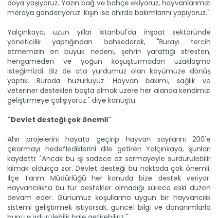
doya yaşıyoruz. Yazın bağ ve bahçe ekiyoruz, hayvanlarımızı
meraya gönderiyoruz. Kışın ise ahırda bakımlarını yapıyoruz."
Yalçınkaya, uzun yıllar İstanbul'da inşaat sektöründe
yöneticilik yaptığından bahsederek, "Burayı tercih
etmemizin en büyük nedeni, şehrin yarattığı stresten,
hengameden ve yoğun koşuşturmadan uzaklaşma
Kars’ta "Taner" buğdayı ile...
isteğimizdi. Biz de ata yurdumuz olan köyümüze dönüş
Kars'ta Tarım ve Orman Bakanlığının destekleriyle ekimi
yaptık. Burada huzurluyuz. Hayvan bakımı, sağlık ve
yapılan...
veteriner destekleri başta olmak üzere her alanda kendimizi
Devamını Oku ->
geliştirmeye çalışıyoruz." diye konuştu.
"Devlet desteği çok önemli"
Ahır projelerini hayata geçirip hayvan sayılarını 200'e
çıkarmayı hedeflediklerini dile getiren Yalçınkaya, şunları
kaydetti: "Ancak bu işi sadece öz sermayeyle sürdürülebilir
kılmak oldukça zor. Devlet desteği bu noktada çok önemli.
İlçe Tarım Müdürlüğü her konuda bize destek veriyor.
Hayvancılıkta bu tür destekler olmadığı sürece eski düzen
B-Reçete sistemi ile güvenilir...
devam eder. Günümüz koşullarına uygun bir hayvancılık
Tarım ve Orman Bakanlığının hayata geçirdiği “B-Reçete
Sistemi”...
sistemi geliştirmek istiyorsak, güncel bilgi ve donanımlarla
bunu sürdürülebilir hale getirebiliriz."
Devamını Oku ->