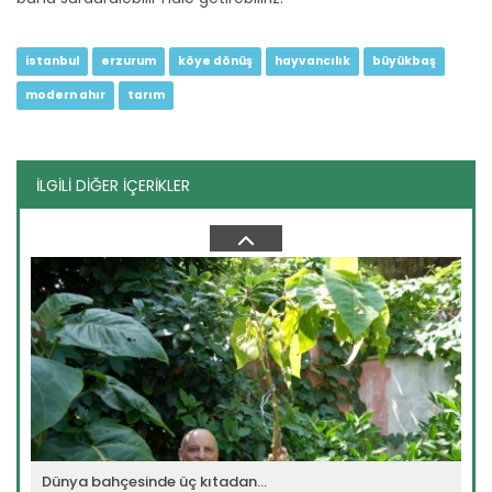
istanbul
erzurum
köye dönüş
hayvancılık
büyükbaş
modern ahır
tarım
İLGİLİ DİĞER İÇERİKLER
Kaba yem ihtiyacı sorgun...
Malatya'da hayvancılığın kaba yem ihtiyacının
karşılanması...
Devamını Oku ->
Dünya bahçesinde üç kıtadan...