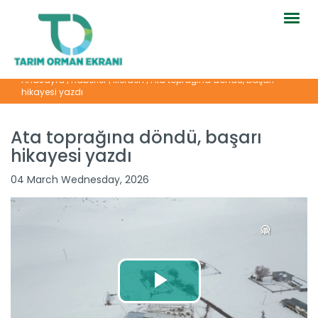
Togg
navig
Anasayfa
|
Haberler
|
İllerden
|
Ata toprağına döndü, başarı
hikayesi yazdı
Ata toprağına döndü, başarı
hikayesi yazdı
04 March Wednesday, 2026