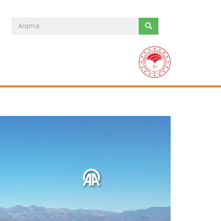
Buzağılar için ozon tedavisi...
Hayvancılık sektörünün en önemli
problemlerinden biri olan buzağı...
Devamını Oku ->
Buzağı sağlığını koruyan...