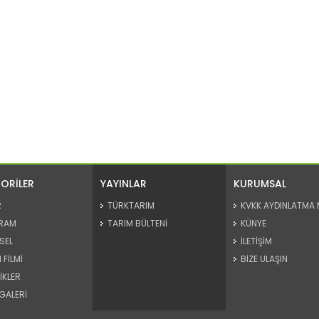
ORİLER
YAYINLAR
KURUMSAL
R
TÜRKTARIM
KVKK AYDINLATMA 
RAM
TARIM BÜLTENİ
KÜNYE
SEL
İLETİŞİM
 FİLMİ
BİZE ULAŞIN
İKLER
GALERİ