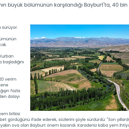
cının büyük bölümünün karşılandığı Bayburt'ta, 40 bin
 sürüyor.
bölümünün
cak.
 Kurban
a başladığını
 20 verim
 sene
ğışın fazla
nden dolayı
yem bitkisi
et gördüğünü ifade ederek, sözlerini şöyle sürdürdü: "Son yıllar
n yakın ova olan Bayburt önem kazandı. Karadeniz kaba yem ihtiy