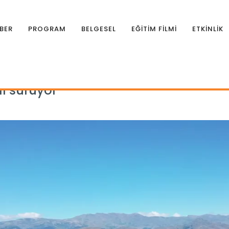
BER
PROGRAM
BELGESEL
EĞİTİM FİLMİ
ETKİNLİK
ı sürüyor
ı sürüyor