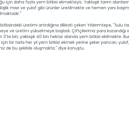
ğu için daha fazla yem bitkisi ekmekteyiz. Yaklaşık tarım alanları
, silajlık mısır ve yulaf gibi ürünler üretilmekte ve hemen yanı başı
ılmaktadır."
bitkisindeki üretimi artırdığına dikkati çeken Yıldırımtepe, "Sulu t
meye ve üretim yükselmeye başladı. Çiftçilerimiz para kazandığı 
 3'te biri, yaklaşık 40 bin hektar alanda yem bitkisi ekilmekte. B
çin bir tarla her yıl yem bitkisi ekmek yerine şeker pancarı, yulaf
miz de bu şekilde oluşmakta." diye konuştu.