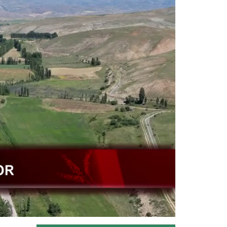
Tarım ve Orman Bakanlığı
hayvancılıkta eğitim seferberliğini...
Devamını Oku ->
Yağışlar besicileri sevindirdi
Türkiye'nin önemli küçükbaş
hayvancılık merkezlerinden
Karacadağ...
Devamını Oku ->