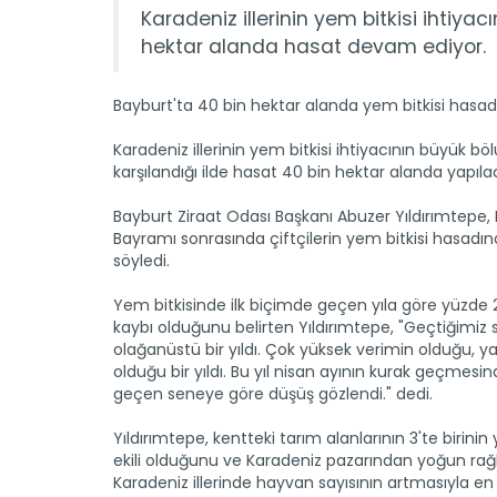
Karadeniz illerinin yem bitkisi ihtiya
hektar alanda hasat devam ediyor.
Bayburt'ta 40 bin hektar alanda yem bitkisi hasadı
Karadeniz illerinin yem bitkisi ihtiyacının büyük 
karşılandığı ilde hasat 40 bin hektar alanda yapıla
Bayburt Ziraat Odası Başkanı Abuzer Yıldırımtepe,
Bayramı sonrasında çiftçilerin yem bitkisi hasadın
söyledi.
Yem bitkisinde ilk biçimde geçen yıla göre yüzde
kaybı olduğunu belirten Yıldırımtepe, "Geçtiğimiz
olağanüstü bir yıldı. Çok yüksek verimin olduğu, ya
olduğu bir yıldı. Bu yıl nisan ayının kurak geçmesi
geçen seneye göre düşüş gözlendi." dedi.
Yıldırımtepe, kentteki tarım alanlarının 3'te birinin 
ekili olduğunu ve Karadeniz pazarından yoğun rağb
Karadeniz illerinde hayvan sayısının artmasıyla e