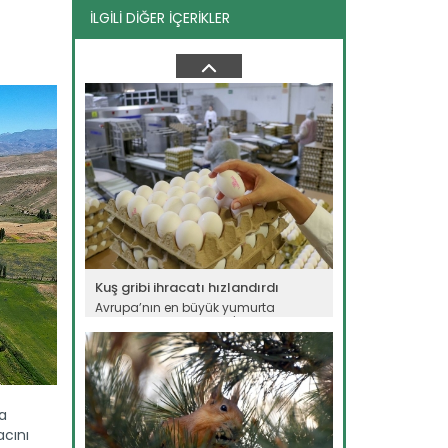
İLGİLİ DİĞER İÇERİKLER
Yavru porsuk emin ellerde
Doğa Koruma ve Milli Parklar Genel
Müdürlüğü ekipleri...
Devamını Oku ->
Kuş gribi ihracatı hızlandırdı
Avrupa’nın en büyük yumurta
üreticilerinden Polonya'da kuş gribi...
Devamını Oku ->
da
acını