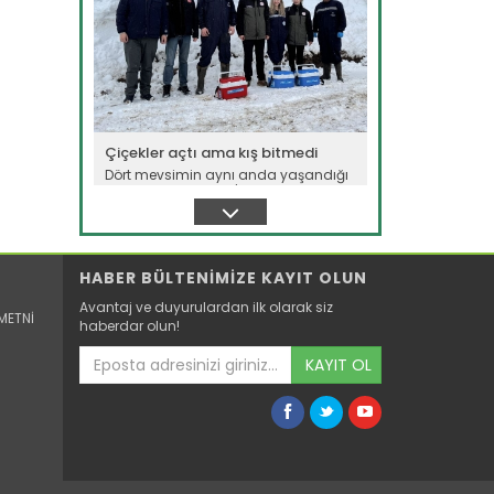
Çiçekler açtı ama kış bitmedi
Dört mevsimin aynı anda yaşandığı
ülkemizde Amasya'da çiçek açan...
Devamını Oku ->
HABER BÜLTENİMİZE KAYIT OLUN
Avantaj ve duyurulardan ilk olarak siz
METNİ
haberdar olun!
KAYIT OL
Buzağılar için ozon tedavisi...
Hayvancılık sektörünün en önemli
problemlerinden biri olan buzağı...
Devamını Oku ->