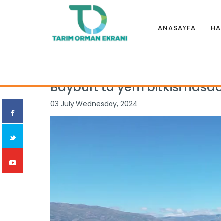
ANASAYFA
HA
Anasayfa
|
Haberler
|
Genel
|
Bayburt'ta yem bitkisi hasad
Bayburt'ta yem bitkisi hasad
03 July Wednesday, 2024