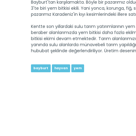
Bayburt'tan karşılamakta. Böyle bir pazarımız oldu
3'te biri yem bitkisi ekili. Yani yonca, korunga, fiğ
pazarımız Karadeniz'in kıyı kesimlerindeki illere sat
Kentte son yıllardaki sulu tarım yatırımlarının yem 
beraber alanlarımızda yem bitkisi daha fazla ekil
bitkisi ekimi devam etmektedir. Tarım alanlarımızın
yanında sulu alanlarda münavebeli tarım yapıldığı i
hububat şeklinde değerlendiriliyor. Üretim deseni
bayburt
hayvan
yem