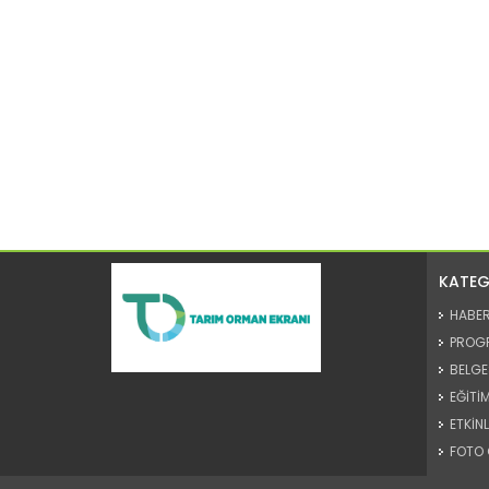
KATEG
HABE
PROG
BELGE
EĞİTİM
ETKİNL
FOTO 