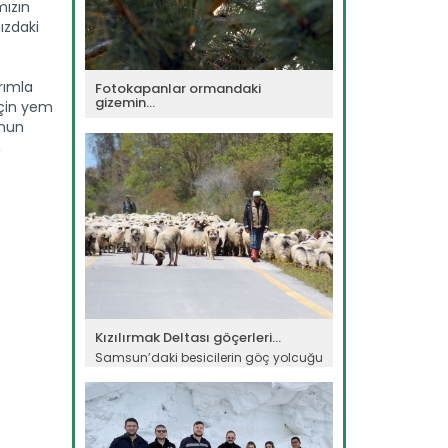
mızın
mızdaki
arımla
Fotokapanlar ormandaki
gizemin...
için yem
Ormanlardaki yaban hayatının
unun
gizemini gözler önüne seren...
,
Devamını Oku ->
Kızılırmak Deltası göçerleri...
Samsun’daki besicilerin göç yolcuğu
başladı. Bazı besicilerin...
Devamını Oku ->