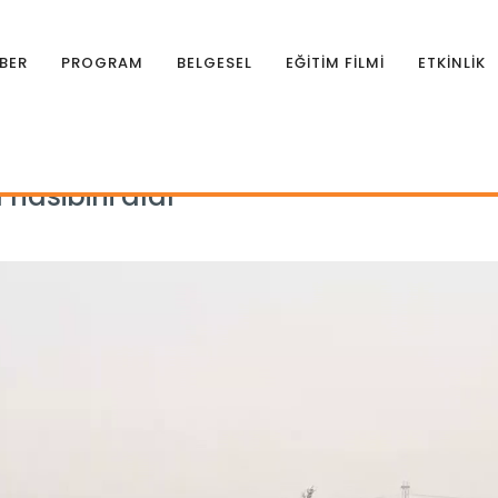
BER
PROGRAM
BELGESEL
EĞİTİM FİLMİ
ETKİNLİK
a nasibini aldı
 nasibini aldı