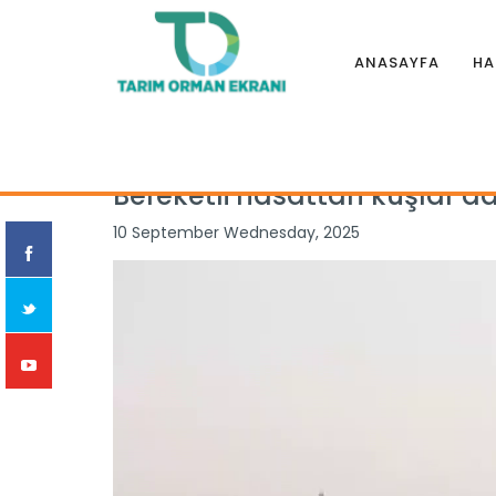
ANASAYFA
HA
Anasayfa
|
Haberler
|
İllerden
|
Bereketli hasattan kuşlar d
Bereketli hasattan kuşlar da
10 September Wednesday, 2025