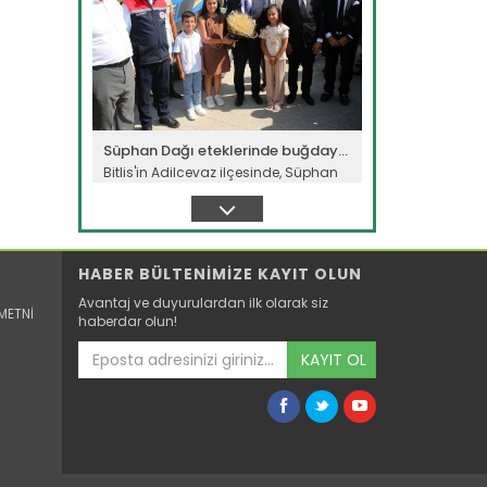
Süphan Dağı eteklerinde buğday...
Bitlis'in Adilcevaz ilçesinde, Süphan
Dağı eteklerindeki verimli...
Devamını Oku ->
HABER BÜLTENİMİZE KAYIT OLUN
Avantaj ve duyurulardan ilk olarak siz
METNİ
haberdar olun!
KAYIT OL
Meralarda susuzluk bitti, göç...
Siirt'te Tarım ve Orman Bakanlığınca
yürütülen "Mera Islah ve...
Devamını Oku ->