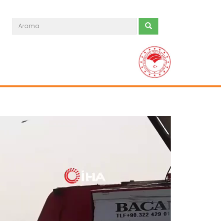
Meralarda susuzluk bitti, göç...
Siirt'te Tarım ve Orman Bakanlığınca
yürütülen "Mera Islah ve...
Devamını Oku ->
Taşköprü sarımsağı...