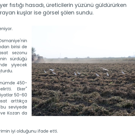
r fıstığı hasadı, üreticilerin yüzünü güldürürken
rayan kuşlar ise görsel şölen sundu.
eniyor.
 Osmaniye'nin
ndan birisi de
hasat sezonu
inin sürdüğü
inde yiyecek
şturdu.
dönümde 450-
irtti. Eker"
fiyatlar 50-60
at arttıkça
r bu seviyede
e ve Kozan da
min iyi olduğunu ifade etti.