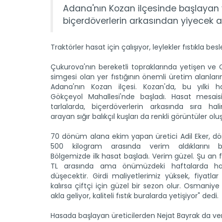
Adana'nın Kozan ilçesinde başlayan ye
biçerdöverlerin arkasından yiyecek a
Traktörler hasat için çalışıyor, leylekler fıstıkla besl
Çukurova'nın bereketli topraklarında yetişen ve
simgesi olan yer fıstığının önemli üretim alanları
Adana'nın Kozan ilçesi. Kozan'da, bu yılki 
Gökçeyol Mahallesi'nde başladı. Hasat mesais
tarlalarda, biçerdöverlerin arkasında sıra hal
arayan sığır balıkçıl kuşları da renkli görüntüler olu
70 dönüm alana ekim yapan üretici Adil Eker, 
500 kilogram arasında verim aldıklarını bel
Bölgemizde ilk hasat başladı. Verim güzel. Şu an 
TL arasında ama önümüzdeki haftalarda has
düşecektir. Girdi maliyetlerimiz yüksek, fiyatla
kalırsa çiftçi için güzel bir sezon olur. Osmaniy
akla geliyor, kaliteli fıstık buralarda yetişiyor" dedi.
Hasada başlayan üreticilerden Nejat Bayrak da veri