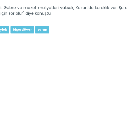
adı. Gübre ve mazot maliyetleri yüksek, Kozan'da kuraklık var. Şu 
şerse bizler için zor olur" diye konuştu.
eylek
biçerdöver
tarım