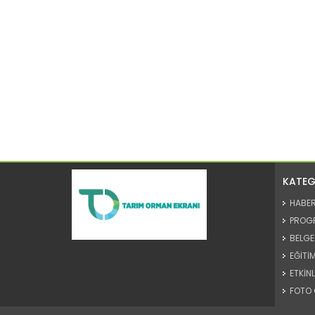
KATEG
HABE
PROG
BELGE
EĞİTİM
ETKİNL
FOTO 