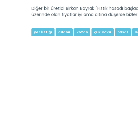
Diğer bir üretici Birkan Bayrak "Fıstık hasadı başl
üzerinde olan fiyatlar iyi ama altına dü
yer fıstığı
adana
kozan
çukurova
hasat
l