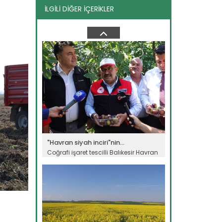
İLGİLİ DİĞER İÇERİKLER
Genç girişimci devlet...
Erzincan’ın Tercan ilçesinde
üniversite eğitimini tamamladıktan...
Devamını Oku ->
"Havran siyah inciri"nin...
Coğrafi işaret tescilli Balıkesir Havran
siyah inciri için hasat...
Devamını Oku ->