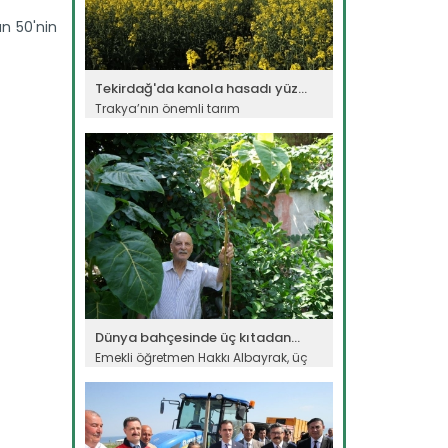
an 50'nin
Tekirdağ'da kanola hasadı yüz...
Trakya’nın önemli tarım
merkezlerinden Tekirdağ’da 215 bin...
Devamını Oku ->
Dünya bahçesinde üç kıtadan...
Emekli öğretmen Hakkı Albayrak, üç
kıta ve 50 farklı ülkeden...
Devamını Oku ->