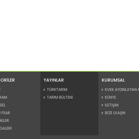
ORİLER
YAYINLAR
KURUMSAL
R
TÜRKTARIM
KVKK AYDINLATMA 
RAM
TARIM BÜLTENİ
KÜNYE
SEL
İLETİŞİM
 FİLMİ
BİZE ULAŞIN
İKLER
GALERİ