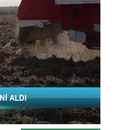
Taşköprü Belediyesince bu yıl 36'ncısı
düzenlenen Uluslararası...
Devamını Oku ->
Sulama projesinde sona...
Tarım ve Orman Bakanlığı Devlet Su
İşleri Genel Müdürlüğünün...
Devamını Oku ->