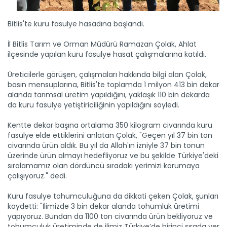
Bitlis'te kuru fasulye hasadına başlandı.
İl Bitlis Tarım ve Orman Müdürü Ramazan Çolak, Ahlat
ilçesinde yapılan kuru fasulye hasat çalışmalarına katıldı.
Üreticilerle görüşen, çalışmaları hakkında bilgi alan Çolak,
basın mensuplarına, Bitlis'te toplamda 1 milyon 413 bin dekar
alanda tarımsal üretim yapıldığını, yaklaşık 110 bin dekarda
da kuru fasulye yetiştiriciliğinin yapıldığını söyledi.
Kentte dekar başına ortalama 350 kilogram civarında kuru
fasulye elde ettiklerini anlatan Çolak, "Geçen yıl 37 bin ton
civarında ürün aldık. Bu yıl da Allah'ın izniyle 37 bin tonun
Hasat edilen fındıklar...
üzerinde ürün almayı hedefliyoruz ve bu şekilde Türkiye'deki
Karadeniz'de fındık hasadı tamamlandı. Kurutulan fındıklar
sıralamamız olan dördüncü sıradaki yerimizi korumaya
kırım...
çalışıyoruz." dedi.
Devamını Oku ->
Kuru fasulye tohumculuğuna da dikkati çeken Çolak, şunları
kaydetti: "İlimizde 3 bin dekar alanda tohumluk üretimi
yapıyoruz. Bundan da 1100 ton civarında ürün bekliyoruz ve
tohumculuk üretiminde de ilimiz Türkiye’de birinci sırada yer