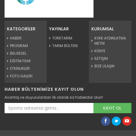
Hasat edilen fındıklar...
Karadeniz'de fındık hasadı tamamlandı. Kurutulan fındıklar
kırım...
KATEGORİLER
YAYINLAR
KURUMSAL
Devamını Oku ->
HABER
TÜRKTARIM
KVKK AYDINLATMA
METNİ
PROGRAM
TARIM BÜLTENİ
KÜNYE
BELGESEL
İLETİŞİM
EĞİTİM FİLMİ
BİZE ULAŞIN
ETKİNLİKLER
FOTO GALERİ
HABER BÜLTENİMİZE KAYIT OLUN
Sakarya'nın 12 ilçesinde...
Avantaj ve duyurulardan ilk olarak siz haberdar olun!
Sakarya’da Tarım ve Orman Bakanlığının "Tarım
Arazilerinin...
KAYIT OL
Devamını Oku ->