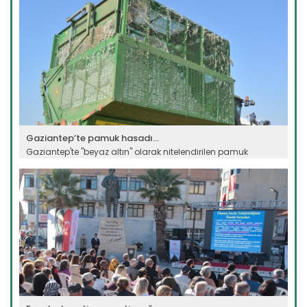
Gaziantep’te pamuk hasadı...
Gaziantep'te "beyaz altın" olarak nitelendirilen pamuk
hasadına...
Devamını Oku ->