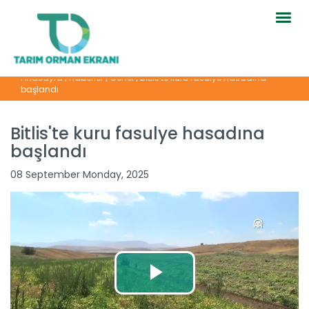
Togg
navig
Anasayfa
|
Haberler
|
Genel
|
Bitlis'te kuru fasulye hasadına
başlandı
Bitlis'te kuru fasulye hasadına
başlandı
08 September Monday, 2025