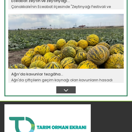
Eceabat zeytin ve zeytinyağı...
Çanakkale'nin Eceabat ilçesinde "Zeytinyağı Festivali ve
Zeytin...
Devamını Oku ->
Ağrı’da kavunlar tezgâha...
Ağrı'da çiftçilerin geçim kaynağı olan kavunların hasadı
başladı....
Devamını Oku ->