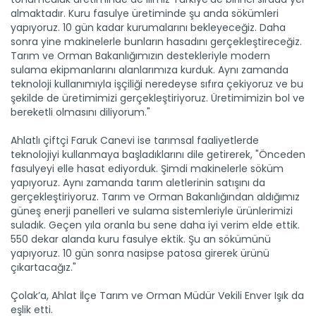
almaktadır. Kuru fasulye üretiminde şu anda sökümleri
yapıyoruz. 10 gün kadar kurumalarını bekleyeceğiz. Daha
sonra yine makinelerle bunların hasadını gerçekleştireceğiz.
Tarım ve Orman Bakanlığımızın destekleriyle modern
sulama ekipmanlarını alanlarımıza kurduk. Aynı zamanda
Sakarya'nın 12 ilçesinde...
teknoloji kullanımıyla işçiliği neredeyse sıfıra çekiyoruz ve bu
Sakarya’da Tarım ve Orman Bakanlığının "Tarım
Arazilerinin...
şekilde de üretimimizi gerçekleştiriyoruz. Üretimimizin bol ve
bereketli olmasını diliyorum."
Devamını Oku ->
Ahlatlı çiftçi Faruk Canevi ise tarımsal faaliyetlerde
teknolojiyi kullanmaya başladıklarını dile getirerek, "Önceden
fasulyeyi elle hasat ediyorduk. Şimdi makinelerle söküm
yapıyoruz. Aynı zamanda tarım aletlerinin satışını da
gerçekleştiriyoruz. Tarım ve Orman Bakanlığından aldığımız
güneş enerji panelleri ve sulama sistemleriyle ürünlerimizi
suladık. Geçen yıla oranla bu sene daha iyi verim elde ettik.
550 dekar alanda kuru fasulye ektik. Şu an sökümünü
Isparta’da destekle kurulan...
yapıyoruz. 10 gün sonra nasipse patosa girerek ürünü
Isparta'nın Yalvaç ilçesinin Kuyucak köyünde, devletin
çıkartacağız."
verdiği...
Devamını Oku ->
Çolak’a, Ahlat İlçe Tarım ve Orman Müdür Vekili Enver Işık da
eşlik etti.