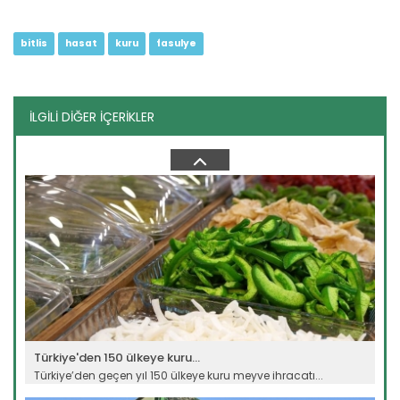
bitlis
hasat
kuru
fasulye
İLGİLİ DİĞER İÇERİKLER
Muş karpuzdan 2 milyar TL...
Muş'ta çiftçiler tarafından 40 bin dekar alana ekimi yapılan...
Devamını Oku ->
Türkiye'den 150 ülkeye kuru...
Türkiye’den geçen yıl 150 ülkeye kuru meyve ihracatı...
Devamını Oku ->