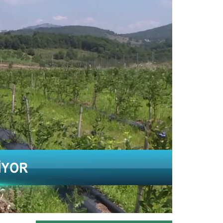
Ağrı Doğubayazıt' ta çetin iklim
şartlarına rağmen çorak arazide...
Devamını Oku ->
İhracata "özel çalışma...
Bursa'da yaş meyve ve sebze
ihracatını artırmak amacıyla 6
ürün...
Devamını Oku ->