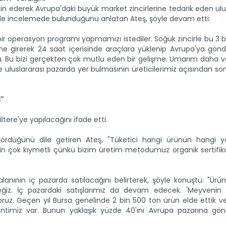
in ederek Avrupa'daki büyük market zincirlerine tedarik eden ulu
ölgede incelemede bulunduğunu anlatan Ateş, şöyle devam etti:
e bir operasyon programı yapmamızı istediler. Soğuk zincirle bu 3
ne girerek 24 saat içerisinde araçlara yüklenip Avrupa'ya gönde
u. Bu bizi gerçekten çok mutlu eden bir gelişme. Umarım daha v
 uluslararası pazarda yer bulmasının üreticilerimiz açısından s
"
ltere'ye yapılacağını ifade etti.
t gördüğünü dile getiren Ateş, "Tüketici hangi ürünün hangi 
m için çok kıymetli çünkü bizim üretim metodumuz organik sertifik
kalanının iç pazarda satılacağını belirterek, şöyle konuştu: "Ürün
ceğiz. İç pazardaki satışlarımız da devam edecek. 'Meyveni
iyoruz. Geçen yıl Bursa genelinde 2 bin 500 ton ürün elde ettik v
klentimiz var. Bunun yaklaşık yüzde 40'ını Avrupa pazarına gö