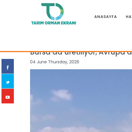
ANASAYFA
HA
Anasayfa
|
Haberler
|
İllerden
|
Bursa’da üretiliyor, Avrupa’
Bursa’da üretiliyor, Avrupa’d
04 June Thursday, 2026