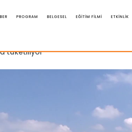
BER
PROGRAM
BELGESEL
EĞİTİM FİLMİ
ETKİNLİK
da tüketiliyor
a tüketiliyor