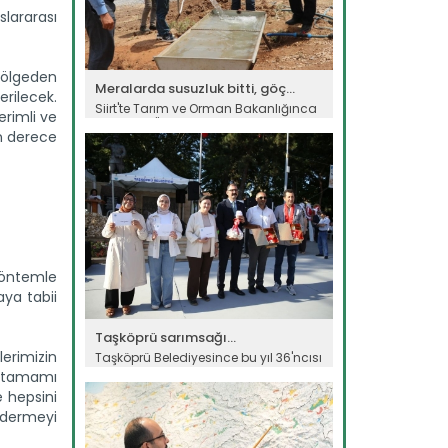
slararası
 bölgeden
Meralarda susuzluk bitti, göç...
rilecek.
Siirt'te Tarım ve Orman Bakanlığınca
erimli ve
yürütülen "Mera Islah ve...
on derece
Devamını Oku ->
yöntemle
aya tabii
Taşköprü sarımsağı...
lerimizin
Taşköprü Belediyesince bu yıl 36'ncısı
düzenlenen Uluslararası...
n tamamı
Devamını Oku ->
e hepsini
ndermeyi