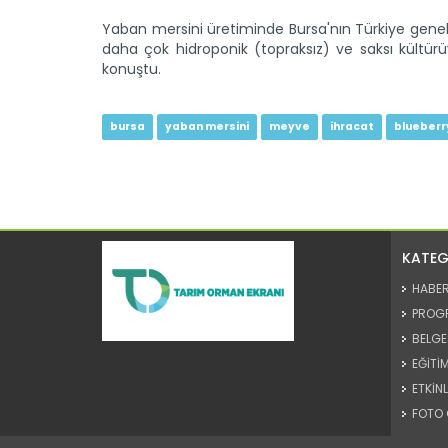
Yaban mersini üretiminde Bursa'nın Türkiye geneli
daha çok hidroponik (topraksız) ve saksı kültürü
konuştu.
bursa
yaban mersini
meyve
ihracat
blueberr
KATEG
HABE
PROG
BELGE
EĞİTİM
ETKİNL
FOTO 