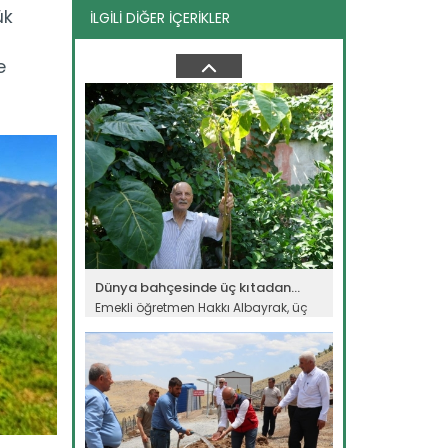
ük
İLGİLİ DİĞER İÇERİKLER
Kars’ta "Taner" buğdayı ile...
Kars'ta Tarım ve Orman Bakanlığının
e
destekleriyle ekimi yapılan...
Devamını Oku ->
Dünya bahçesinde üç kıtadan...
Emekli öğretmen Hakkı Albayrak, üç
kıta ve 50 farklı ülkeden...
Devamını Oku ->