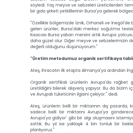
söyledi. Yaş meyve ve sebzeleri üreticilerden tem
bir gıda şirketi yetkililerinin Bursa'ya gelerek b
"Özellikle bölgemizde İznik, Orhaneli ve İnegöl'd
gelen ürünler, Bursa'daki merkez soğutma tesisi
Kısacası Bursa yaban mersini artık Avrupa yolcus
daha güzel olur. Diğer meyve ve sebzelerimizin de
değerli olduğunu düşünüyorum."
"Üretim metodumuz organik sertifikaya tabii
Ateş, ihracatın ilk etapta Almanya'ya ardından İngi
Organik sertifikalı ürünlerin Avrupa'da rağbe
üretildiğini bilerek alışveriş yapıyor. Bu da bizi
ve Avrupalı tüketicinin ilgisini çekiyor." dedi.
Ateş, ürünlerin belli bir miktarının dış pazarda, 
sadece belli bir miktarını Avrupa'ya göndere
Avrupa'ya gidiyor' gibi bir algı oluşmasını istem
sattık. Bu yıl ise yaklaşık 4 bin tonluk bir be
planlıyoruz."