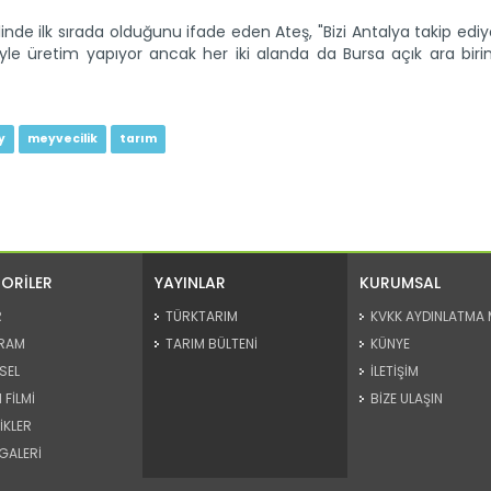
nde ilk sırada olduğunu ifade eden Ateş, "Bizi Antalya takip ediy
yle üretim yapıyor ancak her iki alanda da Bursa açık ara birin
y
meyvecilik
tarım
ORİLER
YAYINLAR
KURUMSAL
R
TÜRKTARIM
KVKK AYDINLATMA 
RAM
TARIM BÜLTENİ
KÜNYE
SEL
İLETİŞİM
 FİLMİ
BİZE ULAŞIN
İKLER
GALERİ