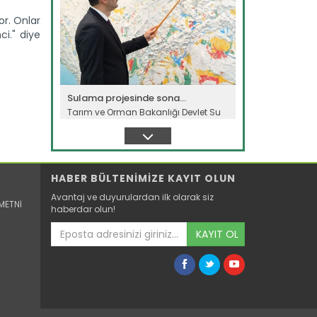
or. Onlar
ci." diye
Sulama projesinde sona...
Tarım ve Orman Bakanlığı Devlet Su
İşleri Genel Müdürlüğünün...
Devamını Oku ->
HABER BÜLTENİMİZE KAYIT OLUN
Avantaj ve duyurulardan ilk olarak siz
METNİ
haberdar olun!
KAYIT OL
Genç girişimci devlet...
Erzincan’ın Tercan ilçesinde
üniversite eğitimini tamamladıktan...
Devamını Oku ->