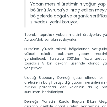
Yaban mersini üretiminin yoğun yapıld
bölümü Avrupa’ya ihraç edilen meyve
bölgelerde doğal ve organik sertifika
zirvedeki yerini koruyor.
Topraklı topraksız yaban mersini üretiyorlar, y
Avrupa’daki sofraları süslüyorlar.
Bursa'nın yüksek rakımlı bölgelerinde yetiştiri
yüksek rekolte beklenen yaban mersini
gönderilecek. Bursa'da 300'den fazla üretici,
topraksız 5 bin dekarın üzerinde alanda ya
yetiştiriyor.
Uludağ Blueberry Derneği çatısı altında bir
üreticilerin bu yıl yetiştirdiği yaban mersinlerinin
Avrupa pazarında, geri kalanının da iç paz
sunulması hedefleniyor.
Derneğin Yönetim Kurulu Başkanı Erkan Ateş,
alıcıların özellikle doğal üretim yöntemine ön