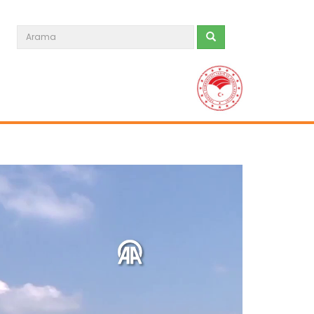
Genç girişimci devlet...
Erzincan’ın Tercan ilçesinde
üniversite eğitimini tamamladıktan...
Devamını Oku ->
Çorak arazi meyve bahçesine...