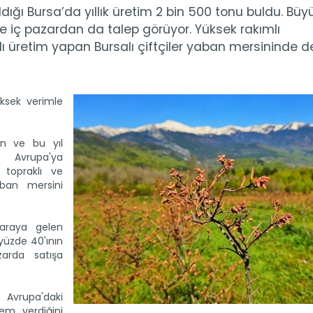
ığı Bursa’da yıllık üretim 2 bin 500 tonu buldu. Büy
 iç pazardan da talep görüyor. Yüksek rakımlı
lı üretim yapan Bursalı çiftçiler yaban mersininde d
üksek verimle
len ve bu yıl
 Avrupa'ya
 topraklı ve
ban mersini
 araya gelen
 yüzde 40'ının
arda satışa
 Avrupa'daki
em verdiğini