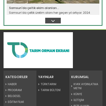
Samsun'da çeltik ekim alanları...
Samsun’da çeltik üretim alanı her geçen yıl artıyor. 2024
yılında...
Devamını Oku ->
Samsun’da Akdeniz meyve...
Tarımsal üretimin önemli zararlılarından Akdeniz meyve
sineği ile...
KATEGORİLER
YAYINLAR
KURUMSAL
Devamını Oku ->
HABER
TÜRKTARIM
KVKK AYDINLATMA
METNİ
PROGRAM
TARIM BÜLTENİ
KÜNYE
BELGESEL
İLETİŞİM
EĞİTİM FİLMİ
BİZE ULAŞIN