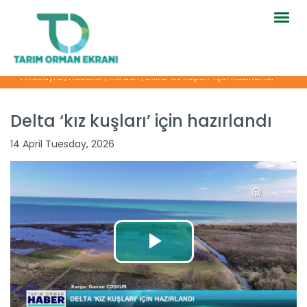
Togg
navig
Anasayfa
|
Haberler
|
İllerden
|
Delta ‘kız kuşları’ için hazırlandı
Delta ‘kız kuşları’ için hazırlandı
14 April Tuesday, 2026