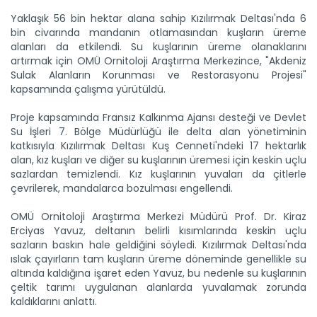
Yaklaşık 56 bin hektar alana sahip Kızılırmak Deltası'nda 6
bin civarında mandanın otlamasından kuşların üreme
alanları da etkilendi. Su kuşlarının üreme olanaklarını
artırmak için OMÜ Ornitoloji Araştırma Merkezince, "Akdeniz
Sulak Alanların Korunması ve Restorasyonu Projesi"
kapsamında çalışma yürütüldü.
Proje kapsamında Fransız Kalkınma Ajansı desteği ve Devlet
Su İşleri 7. Bölge Müdürlüğü ile delta alan yönetiminin
katkısıyla Kızılırmak Deltası Kuş Cenneti'ndeki 17 hektarlık
alan, kız kuşları ve diğer su kuşlarının üremesi için keskin uçlu
sazlardan temizlendi. Kız kuşlarının yuvaları da çitlerle
çevrilerek, mandalarca bozulması engellendi.
OMÜ Ornitoloji Araştırma Merkezi Müdürü Prof. Dr. Kiraz
Erciyas Yavuz, deltanın belirli kısımlarında keskin uçlu
sazların baskın hale geldiğini söyledi. Kızılırmak Deltası'nda
ıslak çayırların tam kuşların üreme döneminde genellikle su
altında kaldığına işaret eden Yavuz, bu nedenle su kuşlarının
çeltik tarımı uygulanan alanlarda yuvalamak zorunda
kaldıklarını anlattı.