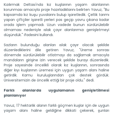
Kızılırmak Deltası'nda kız kuşlarının yaşam alanlarının
korunması amacıyla proje hazırladıklarını belirten Yavuz, "Bu
kapsamda kız kuşu yuvalarını bulup işaretledik. Çeltik tarımı
yapan çiftçiler işaretli yerleri pas geçip yavru çıkana kadar
Samsun’da Akdeniz meyve...
orada işlem yapmadı. Uzun vadede bunun sürdürülebilir
Tarımsal üretimin önemli zararlılarından Akdeniz meyve
olmaması nedeniyle ıslak çayır alanlarımızı genişletmeyi
sineği ile...
düşündük." ifadesini kullandı.
Devamını Oku ->
Sazların bulunduğu alanları ıslak çayır olacak şekilde
düzenlediklerini dile getiren Yavuz, "Üreme sonrası
dönemde sürdürülebilir otlatmayı da sağlamak amacıyla
mandaların girişine izin verecek şekilde burayı düzenledik.
Proje sayesinde öncelikli olarak kız kuşlarının, sonrasında
diğer kıyı kuşlarının üremesi için uygun yaşam alanı haline
getirdik. Kamu kuruluşlarından çok destek gördük.
Üniversitemizin de öncelik ettiği bir proje oldu." dedi.
Kuraklığa dayanıklı arpa...
Tarımsal yenilikleri çiftçilere tanıtmak amacıyla yenilik
Farklı alanlarda uygulamanın genişletilmesi
yayım...
planlanıyor
Devamını Oku ->
Yavuz, 17 hektarlık alanın farklı göçmen kuşlar için de uygun
yaşam alanı haline geldiğine dikkati çekerek, şunları