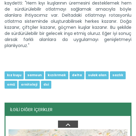
kaydetti: "Hem kıyı kuşlarının üremesini desteklemek hem
de sürdürülebilir otlatmayı sağlamak amacıyla böyle
alanlara ihtiyacımız var. Deltadaki otlatmayı rotasyonlu
otlatma sisteminde oluşturabilirsek herkes kazanır. Doğa
kazanır, çiftçiler kazanır, göçmen kuşlar kazanır. Bu şekilde
de sürdürülebilir bir gelecek inşa etmiş oluruz. Eğer iyi sonuç
alırsak farklı alanlara da uygulamayı genişletmeyi
Sülünler zararlılarla mücadele...
planlıyoruz."
Güzelliğiyle doğayı renklendiren sülünler kahverengi
kokarca...
Devamını Oku ->
kız kuşu
samsun
kızılırmak
delta
sulak alan
sazlık
omü
ornitoloji
dsi
İLGİLİ DİĞER İÇERİKLER
Bafra Ovası'nda karnabahar...
Samsun'un Bafra ilçesinde 2025 yılı temmuz ayında
ekimine...
Devamını Oku ->