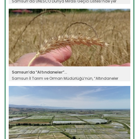
Samsun’da UNESCO Dünya Mirası Geçici Listesi’nde yer
alan...
Devamını Oku ->
Samsun’da “Altındaneler”...
Samsun İl Tarım ve Orman Müdürlüğü’nün, “Altındaneler
Toprakla...
Devamını Oku ->