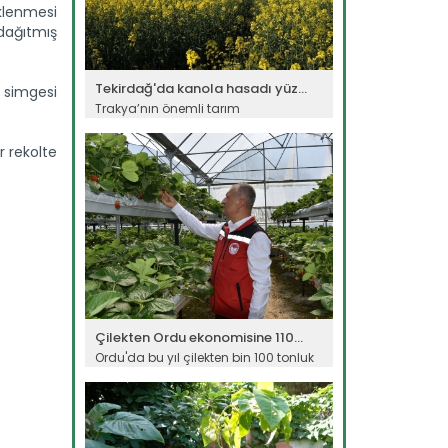
klenmesi
dağıtmış
Tekirdağ'da kanola hasadı yüz...
e simgesi
Trakya’nın önemli tarım
merkezlerinden Tekirdağ’da 215 bin...
Devamını Oku ->
r rekolte
Çilekten Ordu ekonomisine 110...
Ordu'da bu yıl çilekten bin 100 tonluk
üretim beklenirken,...
Devamını Oku ->