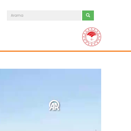
Süphan Dağı eteklerinde buğday...
Bitlis'in Adilcevaz ilçesinde, Süphan
Dağı eteklerindeki verimli...
Devamını Oku ->
Meralarda susuzluk bitti, göç...