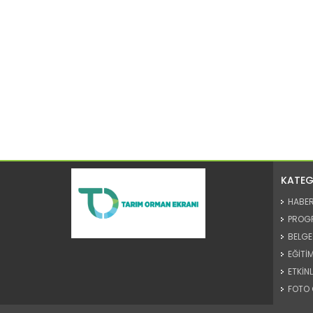
KATEG
HABE
PROG
BELGE
EĞİTİM
ETKİNL
FOTO 