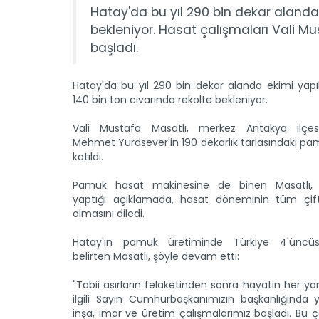
Hatay'da bu yıl 290 bin dekar alanda
bekleniyor. Hasat çalışmaları Vali Must
başladı.
Hatay'da bu yıl 290 bin dekar alanda ekimi yap
140 bin ton civarında rekolte bekleniyor.
Vali Mustafa Masatlı, merkez Antakya ilçesi
Mehmet Yurdsever'in 190 dekarlık tarlasındaki p
katıldı.
Pamuk hasat makinesine de binen Masatlı, g
yaptığı açıklamada, hasat döneminin tüm çiftçi
olmasını diledi.
Hatay'ın pamuk üretiminde Türkiye 4'üncü
belirten Masatlı, şöyle devam etti:
"Tabii asırların felaketinden sonra hayatın her y
ilgili Sayın Cumhurbaşkanımızın başkanlığında 
inşa, imar ve üretim çalışmalarımız başladı. Bu 