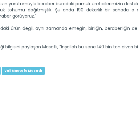
mizin yürütümüyle beraber buradaki pamuk üreticilerimizin deste
muk tohumu dağıtmıştık. Şu anda 190 dekarlık bir sahada o 
raber görüyoruz."
adaki ürün değil, aynı zamanda emeğin, birliğin, beraberliğin d
bilgisini paylaşan Masatlı, "İnşallah bu sene 140 bin ton civarı bi
Vali Mustafa Masatlı