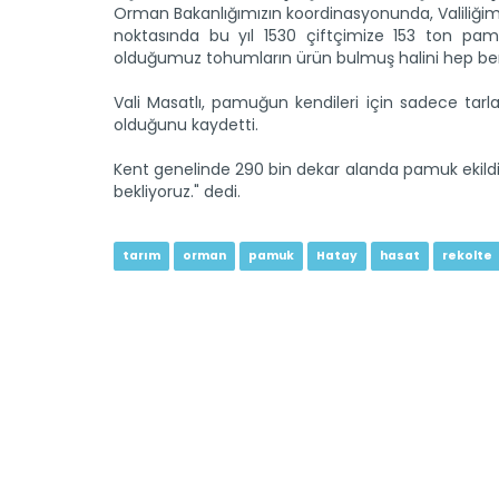
Orman Bakanlığımızın koordinasyonunda, Valiliği
noktasında bu yıl 1530 çiftçimize 153 ton pa
olduğumuz tohumların ürün bulmuş halini hep be
Vali Masatlı, pamuğun kendileri için sadece tarl
olduğunu kaydetti.
Kent genelinde 290 bin dekar alanda pamuk ekildiği 
bekliyoruz." dedi.
tarım
orman
pamuk
Hatay
hasat
rekolte