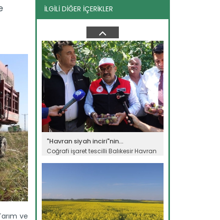
e
İLGİLİ DİĞER İÇERİKLER
Kadın çiftçi istihdama katkı...
Konya’nın Güneysınır ilçesinde
yaşayan 2 çocuk annesi 41...
Devamını Oku ->
"Havran siyah inciri"nin...
Coğrafi işaret tescilli Balıkesir Havran
siyah inciri için hasat...
Devamını Oku ->
 Tarım ve