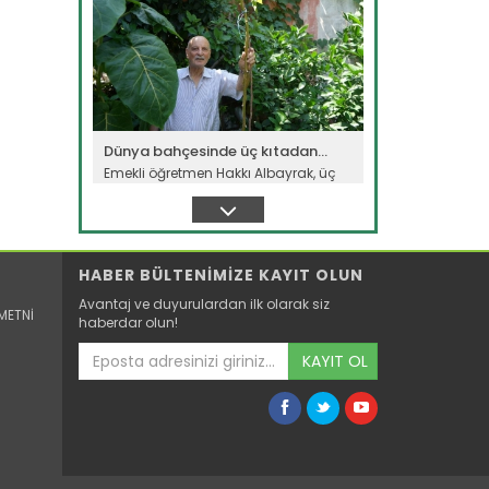
Dünya bahçesinde üç kıtadan...
Emekli öğretmen Hakkı Albayrak, üç
kıta ve 50 farklı ülkeden...
Devamını Oku ->
HABER BÜLTENİMİZE KAYIT OLUN
Avantaj ve duyurulardan ilk olarak siz
METNİ
haberdar olun!
KAYIT OL
Süphan Dağı eteklerinde buğday...
Bitlis'in Adilcevaz ilçesinde, Süphan
Dağı eteklerindeki verimli...
Devamını Oku ->