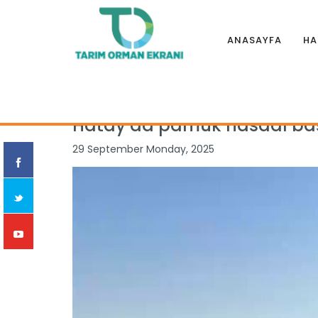
ANASAYFA
HA
Anasayfa
|
Haberler
|
İllerden
|
Hatay’da pamuk hasadı b
Hatay’da pamuk hasadı ba
29 September Monday, 2025