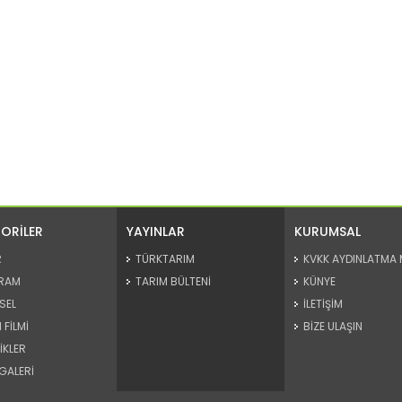
ORİLER
YAYINLAR
KURUMSAL
R
TÜRKTARIM
KVKK AYDINLATMA 
RAM
TARIM BÜLTENİ
KÜNYE
SEL
İLETİŞİM
 FİLMİ
BİZE ULAŞIN
İKLER
GALERİ