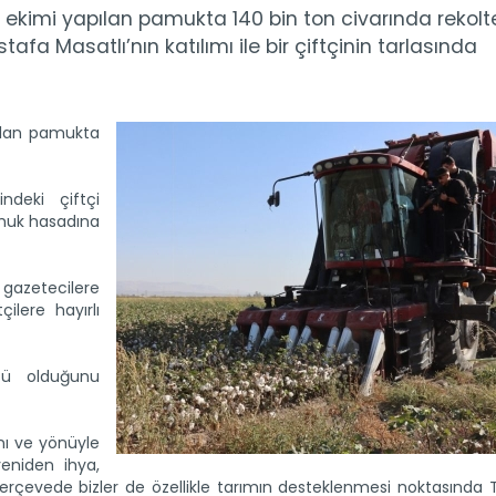
 ekimi yapılan pamukta 140 bin ton civarında rekolt
afa Masatlı’nın katılımı ile bir çiftçinin tarlasında
ılan pamukta
ndeki çiftçi
amuk hasadına
azetecilere
lere hayırlı
sü olduğunu
anı ve yönüyle
yeniden ihya,
çerçevede bizler de özellikle tarımın desteklenmesi noktasında