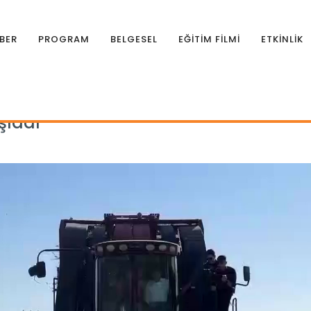
BER
PROGRAM
BELGESEL
EĞİTİM FİLMİ
ETKİNLİK
aşladı
şladı