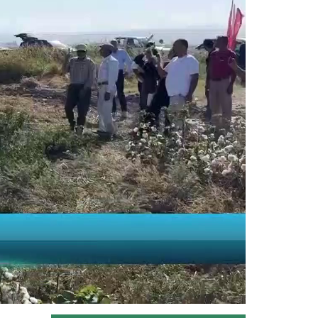
Siirt'te Tarım ve Orman Bakanlığınca
yürütülen "Mera Islah ve...
Devamını Oku ->
Taşköprü sarımsağı...
Taşköprü Belediyesince bu yıl 36'ncısı
düzenlenen Uluslararası...
Devamını Oku ->