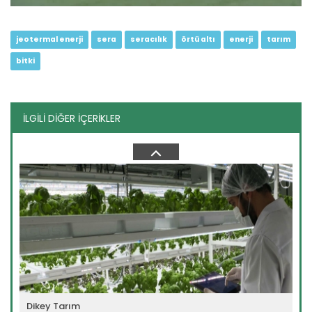
jeotermal enerji
sera
seracılık
örtü altı
enerji
tarım
bitki
İLGİLİ DİĞER İÇERİKLER
Organik Tarla Tarımı
Devamını Oku ->
Dikey Tarım