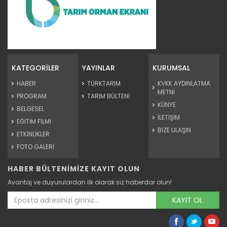
Organik Çay
Devamını Oku ->
KATEGORİLER
YAYINLAR
KURUMSAL
HABER
TÜRKTARIM
KVKK AYDINLATMA
METNİ
PROGRAM
TARIM BÜLTENİ
KÜNYE
BELGESEL
İLETİŞİM
EĞİTİM FİLMİ
BİZE ULAŞIN
ETKİNLİKLER
FOTO GALERİ
HABER BÜLTENİMİZE KAYIT OLUN
Organik Zeytin Yetiştiriciliği
Avantaj ve duyurulardan ilk olarak siz haberdar olun!
Devamını Oku ->
KAYIT OL