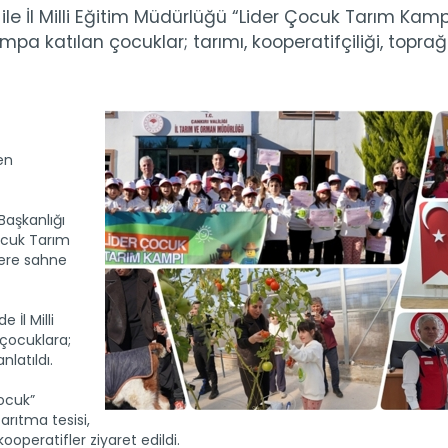
le İl Milli Eğitim Müdürlüğü “Lider Çocuk Tarım Kamp
mpa katılan çocuklar; tarımı, kooperatifçiliği, toprağ
en
Başkanlığı
ocuk Tarım
lere sahne
 İl Milli
 çocuklara;
latıldı.
ocuk”
arıtma tesisi,
ooperatifler ziyaret edildi.