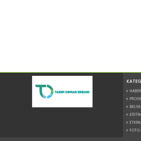
KATEG
HABE
PROG
BELGE
EĞİTİM
ETKİNL
FOTO 