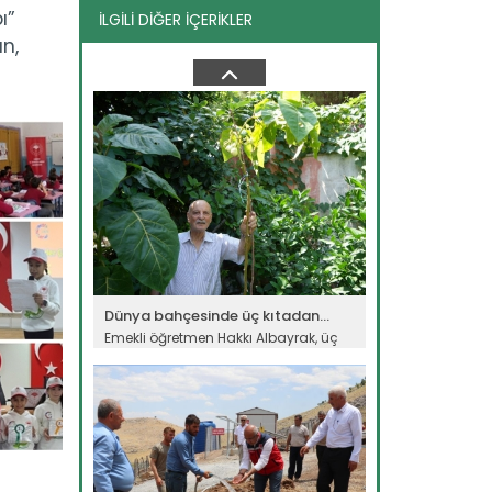
ı”
İLGİLİ DİĞER İÇERİKLER
Kaba yem ihtiyacı sorgun...
ın,
Malatya'da hayvancılığın kaba yem
ihtiyacının karşılanması...
Devamını Oku ->
Dünya bahçesinde üç kıtadan...
Emekli öğretmen Hakkı Albayrak, üç
kıta ve 50 farklı ülkeden...
Devamını Oku ->