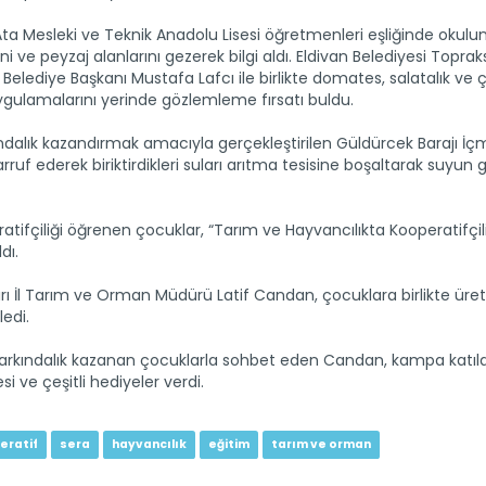
a Mesleki ve Teknik Anadolu Lisesi öğretmenleri eşliğinde okulu
ini ve peyzaj alanlarını gezerek bilgi aldı. Eldivan Belediyesi Toprak
elediye Başkanı Mustafa Lafcı ile birlikte domates, salatalık ve ç
ygulamalarını yerinde gözlemleme fırsatı buldu.
ındalık kazandırmak amacıyla gerçekleştirilen Güldürcek Barajı İ
rruf ederek biriktirdikleri suları arıtma tesisine boşaltarak suyun g
tifçiliği öğrenen çocuklar, “Tarım ve Hayvancılıkta Kooperatifçil
dı.
kırı İl Tarım ve Orman Müdürü Latif Candan, çocuklara birlikte ür
edi.
farkındalık kazanan çocuklarla sohbet eden Candan, kampa katıl
 ve çeşitli hediyeler verdi.
eratif
sera
hayvancılık
eğitim
tarım ve orman