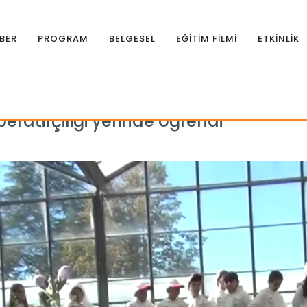
BER
PROGRAM
BELGESEL
EĞİTİM FİLMİ
ETKİNLİK
peratifçiliği yerinde öğrendi
eratifçiliği yerinde öğrendi