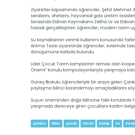
Ziyaretler kapsamında öğrenciler, Şehit Mehmet At
seralarını, ahırlarını, hayvansal gıda üretim tesisler
Serasında Eldivan Kaymakamı Zeliha Uz ve Eldivan B
hasadı gerçekleştiren öğrenciler, modern tarım u
Su kaynaklarının verimli kullanımı konusunda fark
Arıtma Tesisi ziyaretinde öğrenciler, evlerinde tasa
dönüşümüne katkıda bulundu.
Lider Çocuk Tarım kamplarının teması olan koopera
Önemi” konulu kompozisyonlarıyla yarışmaya katıl
Güneş İlkokulu öğrencileriyle bir araya gelen Çan
paylaşma bilinci kazandırmayı amaçladıklarını söyl
Suyun öneminden doğa bilincine faklı konularda 
yarışmada dereceye giren çocuklara katılım belgesi
çankırı
lider
çocuk
tarım
kamp
su
koop