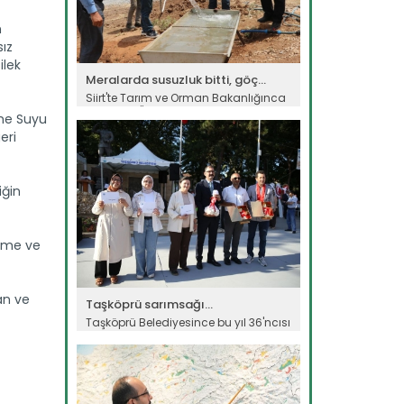
n
sız
ilek
Meralarda susuzluk bitti, göç...
Siirt'te Tarım ve Orman Bakanlığınca
yürütülen "Mera Islah ve...
çme Suyu
Devamını Oku ->
eri
iğin
etme ve
an ve
Taşköprü sarımsağı...
Taşköprü Belediyesince bu yıl 36'ncısı
düzenlenen Uluslararası...
Devamını Oku ->