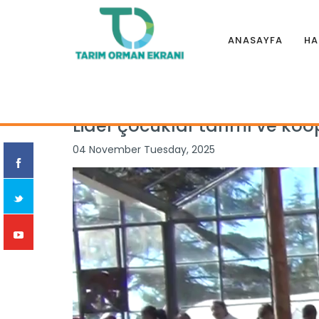
ANASAYFA
HA
Anasayfa
|
Haberler
|
İllerden
|
Lider çocuklar tarımı ve koo
Lider çocuklar tarımı ve koop
04 November Tuesday, 2025