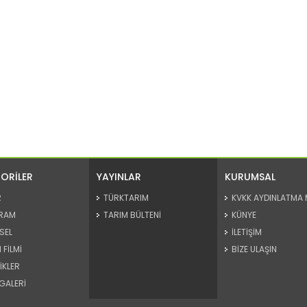
ORİLER
YAYINLAR
KURUMSAL
R
TÜRKTARIM
KVKK AYDINLATMA 
RAM
TARIM BÜLTENİ
KÜNYE
SEL
İLETİŞİM
 FİLMİ
BİZE ULAŞIN
İKLER
GALERİ