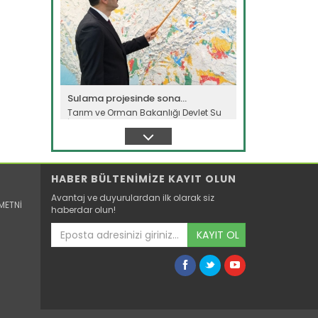
Sulama projesinde sona...
Tarım ve Orman Bakanlığı Devlet Su
İşleri Genel Müdürlüğünün...
Devamını Oku ->
HABER BÜLTENİMİZE KAYIT OLUN
Avantaj ve duyurulardan ilk olarak siz
METNİ
haberdar olun!
KAYIT OL
Genç girişimci devlet...
Erzincan’ın Tercan ilçesinde
üniversite eğitimini tamamladıktan...
Devamını Oku ->