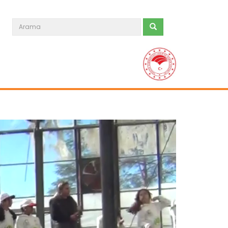
Genç girişimci devlet...
Erzincan’ın Tercan ilçesinde
üniversite eğitimini tamamladıktan...
Devamını Oku ->
Kars’ta "Taner" buğdayı ile...