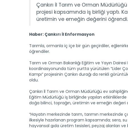
Çankırı İl Tarım ve Orman Müdürlüğü i
projesi kapsamında iş birliği yaptı. Ka
üretimin ve emeğin değerini öğrendi.
Haber: Çankırı İl Enformasyon
Tarımla, ormanla iç içe bir gün geçirdiler, eğlenirk
öğrendiler.
Tarım ve Orman Bakanlığı Eğitim ve Yayın Dairesi 
koordinasyonunda tüm yurtta yürütülen “Lider Ç
Kampı” projesinin Çankırı durağı da renkli görüntü
oldu.
Çankırı İl Tarım ve Orman Müdürlüğü ev sahipliğinde
Eğitim Müdürlüğü iş birliğinde yapılan etkinliklerde
doğa bilinci, toprağın, üretimin ve emeğin değeri an
“Hayatın merkezinde tarım, tarımın merkezinde ç
ilkesiyle hazırlanan program kapsamında; sera, su 
hayvansal gıda üretim tesisleri, peyzaj alanları ve k