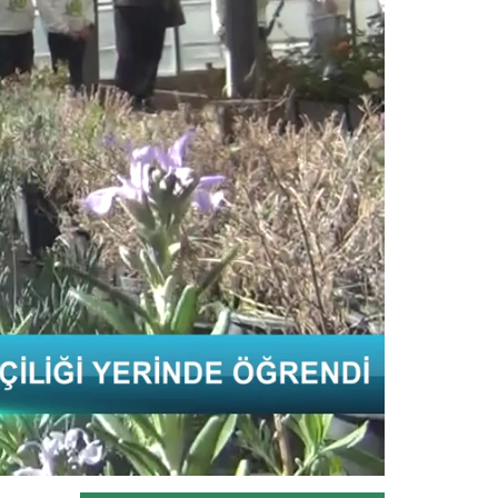
Kars'ta Tarım ve Orman Bakanlığının
destekleriyle ekimi yapılan...
Devamını Oku ->
B-Reçete sistemi ile güvenilir...
Tarım ve Orman Bakanlığının hayata
geçirdiği “B-Reçete Sistemi”...
Devamını Oku ->